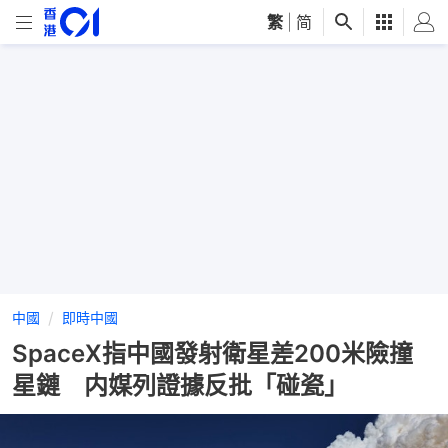
繁
|
简
中國
即時中國
SpaceX指中國發射衛星差200米險撞
星鏈 内媒列證據反批「碰瓷」