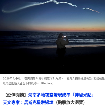
2026年4月6日，在美國加州洛杉磯威尼斯海灘，一名路人拍攝獵鷹9號火箭搭載星
鏈衛星劃過天空留下的軌跡。（Reuters）
【延伸閲讀】
河南多地夜空驚現成串「神秘光點」　
天文專家：馬斯克星鏈過境
（點擊放大瀏覽）