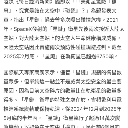
陸媒《每日經濟新聞》隨即以「中美衛星驚險『擦
肩』，究竟是誰在太空中『碰瓷』？」為題發表文
章，指出「星鏈」過去曾多次曝出碰撞危機。2021
年，SpaceX發射的「星鏈」衛星先後兩次接近大陸太
空站，對大陸太空站上的太空人生命健康構成威脅，
大陸太空站因此實施兩次預防性碰撞規避控制。截至
2025年2月底，「星鏈」在軌衛星已超過6750顆。
國際航天專家雨廣表示，儘管「星鏈」規劃的衛星數
量眾多，但單純這一點並不是威脅太空安全的最主要
原因，因為目前太空碎片的數量比在軌衛星的數量多
得多。「星鏈」衛星的特殊之處在於，會頻繁利用電
推進系統變軌或保持軌道。從2024年12月到2025年
5月底的半年內，「星鏈」衛星執行了超過14萬次變
軌機動，以避免在太空中「撞車」，是此前6個月的