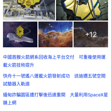
+
12
中國首艘火箭網系回收海上平台交付 可重複使用運
載火箭技術提升
快舟十一號遙八運載火箭發射成功 送迪邇五號空間
試驗器入軌道
緬甸詐騙園區遭打擊後迅速重開 大量利用SpaceX星
鏈上網