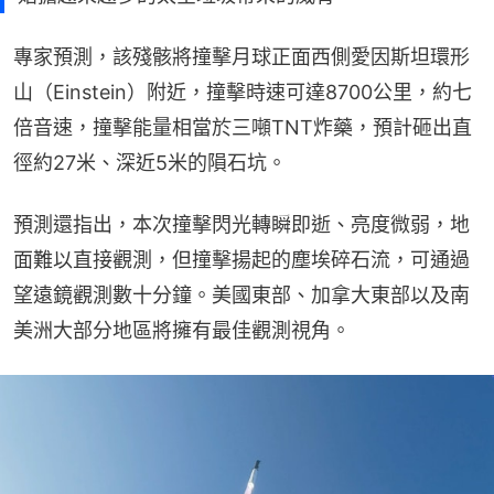
專家預測，該殘骸將撞擊月球正面西側愛因斯坦環形
山（Einstein）附近，撞擊時速可達8700公里，約七
倍音速，撞擊能量相當於三噸TNT炸藥，預計砸出直
徑約27米、深近5米的隕石坑。
預測還指出，本次撞擊閃光轉瞬即逝、亮度微弱，地
面難以直接觀測，但撞擊揚起的塵埃碎石流，可通過
望遠鏡觀測數十分鐘。美國東部、加拿大東部以及南
美洲大部分地區將擁有最佳觀測視角。