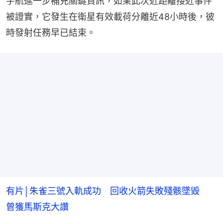
宇航進一步補充關鍵資訊，如果此次近距離接近事件
被證實，它發生在衛星有效載荷分離近48小時後，彼
時發射任務早已結束。
有片│朱雀三號入軌成功 回收火箭失敗殘骸墜毀
曾獲馬斯克大讚