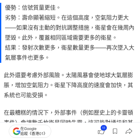
優勢：信號質量更佳。
劣勢：壽命顯著縮短。在這個高度，空氣阻力更大
——如果沒有主動的對抗調整措施，衛星會在幾周內
墜毀。此外，覆蓋相同區域需要更多的衛星。
結果：發射次數更多，衛星數量更多——再次墜入大
氣層事件也更多。
此外還要考慮外部風險。太陽風暴會使地球大氣層膨
脹，增加空氣阻力。衛星下降高度的速度會加快，其
系統也可能受損。
在最糟糕的情況下，外部事件（例如歷史上的卡靈頓
事件）會讓數千枚衛星同時失靈，這可能對通訊和基
11
在Google
礎設施造成全球性影響。然而，最大的不確定性可能
追蹤《香港01》