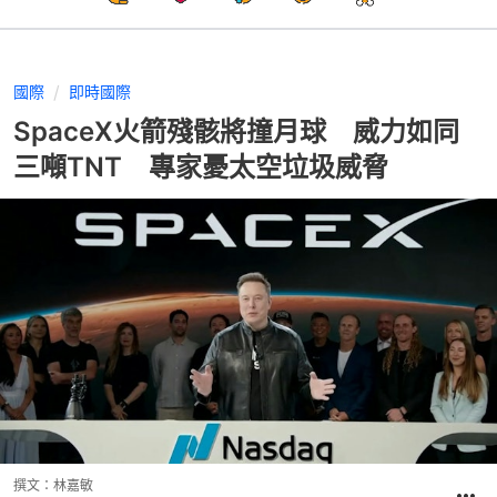
國際
即時國際
SpaceX火箭殘骸將撞月球 威力如同
三噸TNT 專家憂太空垃圾威脅
撰文：
林嘉敏