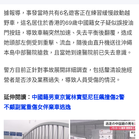
據報導，事發當時共有6名遊客正在練習緩慢啟動越
野車，這名居住於香港的69歲中國籍女子疑似誤按油
門按鈕，導致車輛突然加速、失去平衡後翻覆，造成
她頭部左側受到重擊、流血，隨後由直升機送往沖繩
本島中部醫院搶救，且當她到達醫院前已失去意識。
警方目前正針對事故展開詳細調查，包括釐清設施經
營者是否涉及業務過失，導致人員受傷的情況。
延伸閱讀：
中國籍男東京駕林寶堅尼狂飆撞傷2警　
不顧副駕重傷女伴棄車逃逸