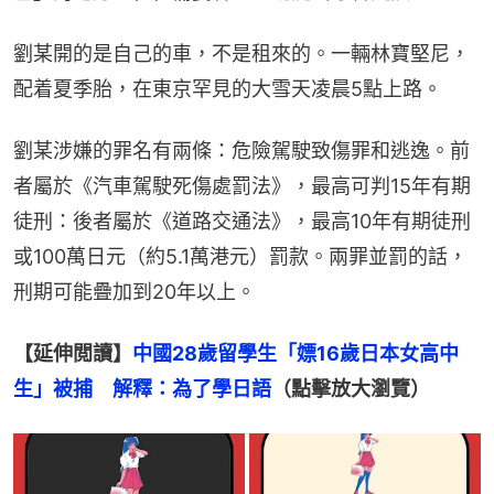
劉某開的是自己的車，不是租來的。一輛林寶堅尼，
配着夏季胎，在東京罕見的大雪天凌晨5點上路。
劉某涉嫌的罪名有兩條：危險駕駛致傷罪和逃逸。前
者屬於《汽車駕駛死傷處罰法》，最高可判15年有期
徒刑：後者屬於《道路交通法》，最高10年有期徒刑
或100萬日元（約5.1萬港元）罰款。兩罪並罰的話，
刑期可能疊加到20年以上。
【延伸閲讀】
中國28歲留學生「嫖16歲日本女高中
生」被捕　解釋：為了學日語
（點擊放大瀏覽）