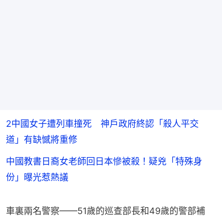
2中國女子遭列車撞死 神戶政府終認「殺人平交
道」有缺憾將重修
中國教書日裔女老師回日本慘被殺！疑兇「特殊身
份」曝光惹熱議
車裏兩名警察——51歲的巡查部長和49歲的警部補