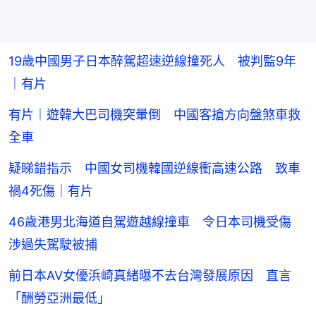
19歲中國男子日本醉駕超速逆線撞死人 被判監9年
｜有片
有片｜遊韓大巴司機突暈倒 中國客搶方向盤煞車救
全車
疑睇錯指示 中國女司機韓國逆線衝高速公路 致車
禍4死傷｜有片
46歲港男北海道自駕遊越線撞車 令日本司機受傷
涉過失駕駛被捕
前日本AV女優浜崎真緒曝不去台灣發展原因 直言
「酬勞亞洲最低」