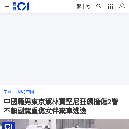
繁
|
简
中國
即時中國
中國籍男東京駕林寶堅尼狂飆撞傷2警
不顧副駕重傷女伴棄車逃逸