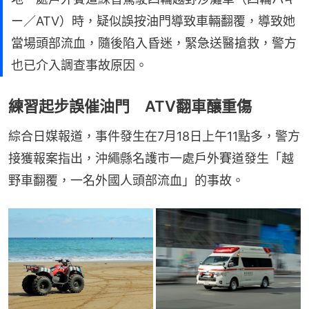
ー／ATV）時，疑似誤按油門導致車輛翻覆，導致她
當場頭部流血，隨後陷入昏迷，緊急送醫搶救，警方
也已介入調查事故原因。
練習起步誤催油門 ATV翻車釀重傷
綜合日媒報道，事件發生在7月18日上午11點多，警方
接獲報案指出，沖繩縣名護市一處戶外賽道發生「越
野車翻覆，一名外國人頭部流血」的事故。