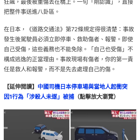
狂飆，最後被重傷丟在橋上。一句「剛認識」，直接
把整件事送進八卦區。
在日本，《道路交通法》第72條規定得很清楚：事故
發生後駕駛員必須立即停車、救助傷者、報警。即使
自己受傷，這些義務也不能免除。「自己也受傷」不
構成逃逸的正當理由。事故現場有傷者，你的第一責
任是救人和報警，而不是先去處理自己的傷。
【延伸閲讀】
中國司機日本停車場與當地人起衝突　
因1行為「涉殺人未遂」被捕
（點擊放大瀏覽）