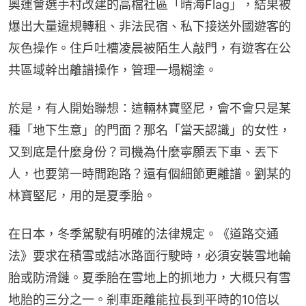
奧運會選手村改建的高檔社區「晴海Flag」，結果被
爆出大量違規轉租、非法民宿、私下接送外國遊客的
灰色操作。住戶吐槽凌晨被陌生人敲門，有遊客在公
共區域幹出離譜操作，管理一塌糊塗。
於是，有人開始聯想：這輛林寶堅尼，會不會只是某
種「地下生意」的門面？那名「當天認識」的女性，
又到底是什麼身份？司機為什麼寧願丟下車、丟下
人，也要第一時間跑路？還有個細節更離譜。劉某的
林寶堅尼，用的是夏季胎。
在日本，冬季駕駛有明確的法律規定。《道路交通
法》要求在積雪或結冰路面行駛時，必須安裝雪地輪
胎或防滑鏈。夏季胎在雪地上的抓地力，大概只有雪
地胎的三分之一。剎車距離能拉長到平時的10倍以