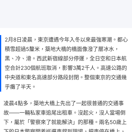
2月8日凌晨，東京遭遇今年入冬以來最強寒潮。都心
積雪超過5釐米，築地大橋的橋面像潑了層冰水，
黑、冷、滑。西武新宿線部分停運，全日空和日本航
空合計230個航班取消，影響3萬2千人。高速公路的
中央道和東名高速部分路段封閉。整個東京的交通幾
乎癱了半天。
凌晨4點多，築地大橋上先出了一起很普通的交通事
故——一輛私家車追尾出租車。沒起火，沒人當場倒
下，屬於「警察來了就能解決」的那種。兩名50歲上
下的日本警察開着巡邏車趕到現場，把車停在橋上，