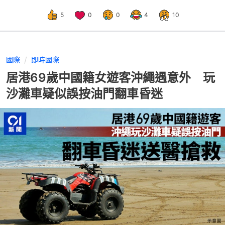
5
0
0
4
10
國際
即時國際
居港69歲中國籍女遊客沖繩遇意外 玩
沙灘車疑似誤按油門翻車昏迷