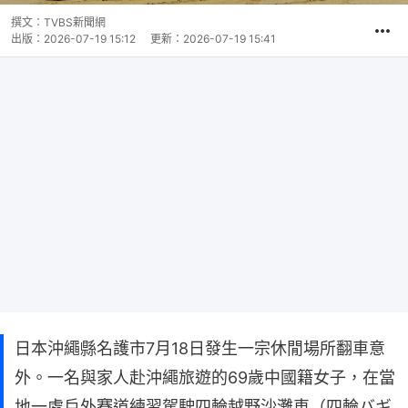
撰文：
TVBS新聞網
出版：
2026-07-19 15:12
更新：
2026-07-19 15:41
日本沖繩縣名護市7月18日發生一宗休閒場所翻車意
外。一名與家人赴沖繩旅遊的69歲中國籍女子，在當
地一處戶外賽道練習駕駛四輪越野沙灘車（四輪バギ