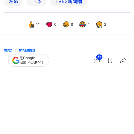
沖繩
日本
TVBS新聞網
11
0
8
4
2
國際
即時國際
19
在Google
港人家庭北海道富良野自駕遊遇車禍 1
追蹤《香港01》
死5傷