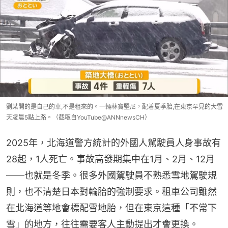
劉某開的是自己的車,不是租來的。一輛林寶堅尼，配着夏季胎,在東京罕見的大雪
天凌晨5點上路。（截取自YouTube@ANNnewsCH）
2025年，北海道警方統計的外國人駕駛員人身事故有
28起，1人死亡。事故高發期集中在1月、2月、12月
——也就是冬季。很多外國駕駛員不熟悉雪地駕駛規
則，也不清楚日本對輪胎的強制要求。租車公司雖然
在北海道等地會標配雪地胎，但在東京這種「不常下
雪」的地方，往往需要客人主動提出才會更換。