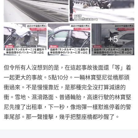
+
5
但令所有人沒想到的是，在這起事故後面還「等」着
一起更大的事故。5點10分。一輛林寶堅尼從橋那頭
衝過來。不是慢慢靠近，是那種完全沒打算減速的
衝。雪地、濕滑路面、普通輪胎，高速行駛的林寶堅
尼先撞了出租車，下一秒，像炮彈一樣懟進停着的警
車尾部。那一聲撞擊，幾乎把整座橋都吵醒了。