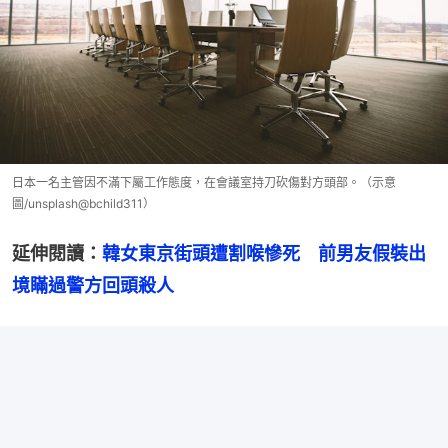
日本一名主管因不滿下屬工作態度，在會議室持刀砍傷對方頭部。（示意
圖/unsplash@bchild311）
延伸閱讀：
韓女東京街頭遭割喉慘死　前男友假裝出
境瞞過警方回頭殺人