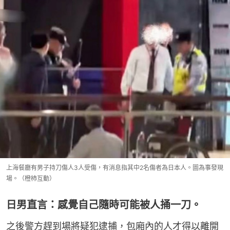
上海餐廳有男子持刀傷人3人受傷，有消息指其中2名傷者為日本人。圖為事發現
場。（橙柿互動）
日男直言：感覺自己隨時可能被人捅一刀。
之後警方趕到場將疑犯逮捕，包廂內的人才得以離開