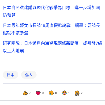
日本自民黨建議以現代化戰爭為目標 進一步增加國
防預算
日本最年輕女市長請16周產假掀論戰 網轟：要請長
假就不該參選
研究團隊：日本瀨戶內海驚現兩條新斷層 或引發7級
以上大地震
日本
傷人
7
0
0
1
2