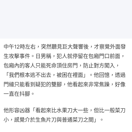
中午12時左右，突然聽見巨大聲響後，才察覺外面發
生攻擊事件。日男稱，犯人就停留在包廂門口前面，
包廂內的客人只能死命頂住房門，防止對方闖入，
「我們根本逃不出去，被困在裡面」。他回憶，透過
門縫只能看到疑犯的雙腳，他看起來非常焦躁，好像
一直在抖腳。
他形容凶器「看起來比水果刀大一些，但比一般菜刀
小，感覺介於生魚片刀與普通菜刀之間」。
事發後，森大廈社長辻慎吾表示，「包括本公司2名