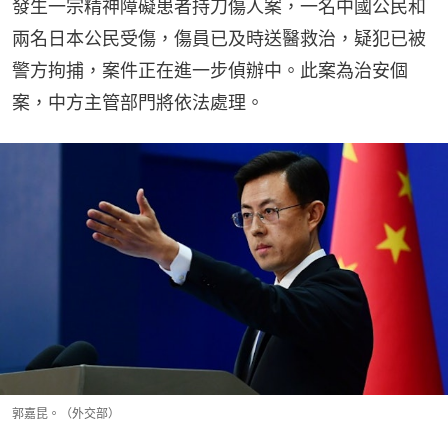
兩名日本公民受傷，傷員已及時送醫救治，疑犯已被
警方拘捕，案件正在進一步偵辦中。此案為治安個
案，中方主管部門將依法處理。
郭嘉昆。（外交部）
蘇州校巴保母胡友平捨生護日籍母子遭捅死 官方公