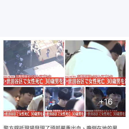
+
16
警方趕抵現場發現了頭部嚴重出血、癱倒在地的男