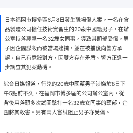
日本福岡市博多區6月8日發生職場傷人案。一名在食
品製造公司擔任技術實習生的20歲中國籍男子，在辦
公室持斧襲擊一名32歲女同事，導致其頭部受傷。男
子因企圖謀殺而被當場逮捕，並在被捕後向警方承
認，自己有意殺對方，因雙方存在矛盾。警方正進一
步調查其犯案動機。
綜合日媒報道，行兇的20歲中國籍男子涉嫌於8日下
午5點前不久，在福岡市博多區的公司辦公室內，從
背後用斧頭多次試圖擊打一名32歲女同事的頭部，企
圖將其殺害。另有兩人嘗試阻止男子亦受傷。
「人間関係のトラブル」同僚をオノで襲う 殺人未