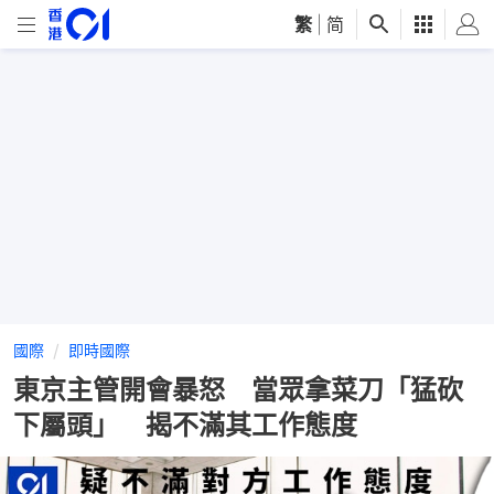
繁
|
简
國際
即時國際
東京主管開會暴怒 當眾拿菜刀「猛砍
下屬頭」 揭不滿其工作態度