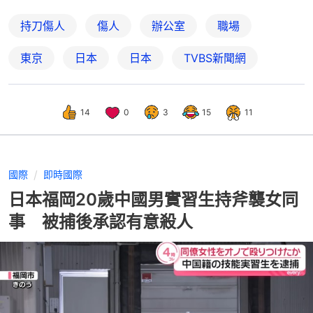
持刀傷人
傷人
辦公室
職場
東京
日本
日本
TVBS新聞網
14
0
3
15
11
國際
即時國際
日本福岡20歲中國男實習生持斧襲女同
事 被捕後承認有意殺人