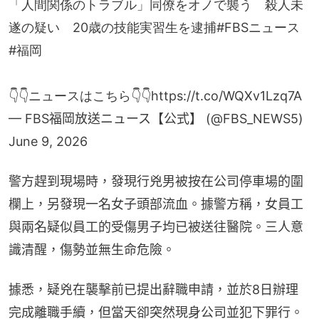
遂の疑い 20歳の技能実習生を逮捕
#FBSニュース
#福岡
👇👇ニュースはこちら👇👇
https://t.co/WQXv1Lzq7A
— FBS福岡放送ニュース【公式】 (@FBS_NEWS5)
June 9, 2026
警方趕到現場時，發現行兇男被按在公司停車場的圍
欄上，另發現一名女子頭部流血。據警方稱，女員工
與兩名疑似員工的受傷男子均已被送往醫院。三人意
識清醒，傷勢並無生命危險。
據悉，疑兇在襲擊前已提出辭職申請，並於8日辦理
完成離職手續，但當天卻突然現身公司並犯下罪行。