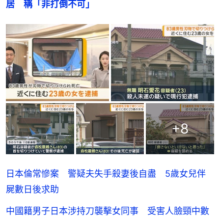
居　稱「非打倒不可」
+
8
日本倫常慘案 警疑夫失手殺妻後自盡 5歲女兒伴
屍數日後求助
中國籍男子日本涉持刀襲擊女同事 受害人臉頸中數