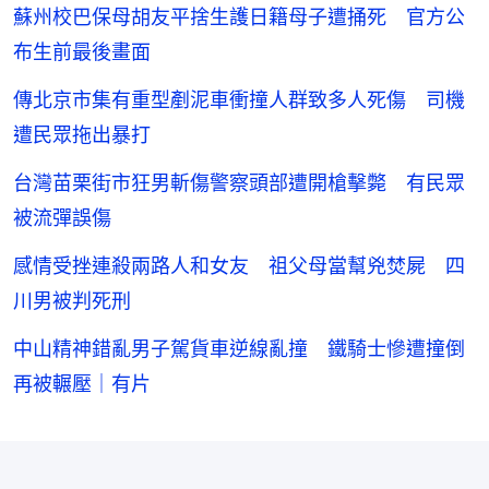
布生前最後畫面
傳北京市集有重型剷泥車衝撞人群致多人死傷 司機
遭民眾拖出暴打
台灣苗栗街市狂男斬傷警察頭部遭開槍擊斃 有民眾
被流彈誤傷
感情受挫連殺兩路人和女友 祖父母當幫兇焚屍 四
川男被判死刑
中山精神錯亂男子駕貨車逆線亂撞 鐵騎士慘遭撞倒
再被輾壓｜有片