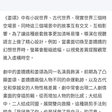
《姜頌》中有小說世界、古代世界、現實世界三個時
空場景，同時這三個場景中的故事互有交叉、互相影
響。為了讓這種嵌套敘事更加清晰易懂，導演在視聽
語言上做了精心設計。例如，當畫面切換至姜嬌嬌的
幻想世界時，螢幕會壓縮遮幅，以視覺差異提醒觀眾
進入虛構時空。
劇中的姜嬌嬌和姜頌為同一名演員飾演，前期為了凸
顯姜頌、姜嬌嬌兩個人物不同的命運軌跡，以及古代
女和穿越女的人物性格差異，劇中常會出現二人劇情
畫面的穿插剪輯，從而增加人物的對比感；大結局
中，二人結成同盟，展開雙向救贖，這種跳剪手法則
暗含「我拯救了你，也是拯救了我自己」的深意。