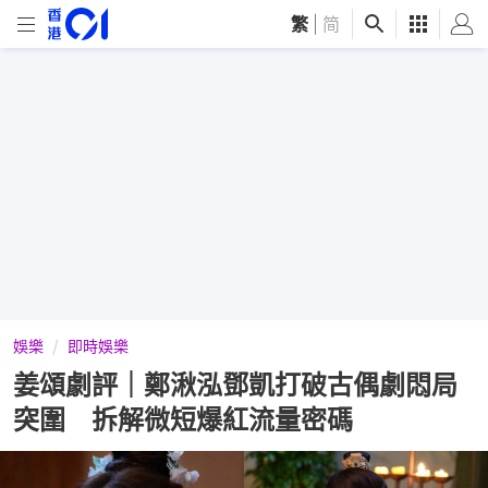
繁
|
简
娛樂
即時娛樂
姜頌劇評｜鄭湫泓鄧凱打破古偶劇悶局
突圍 拆解微短爆紅流量密碼