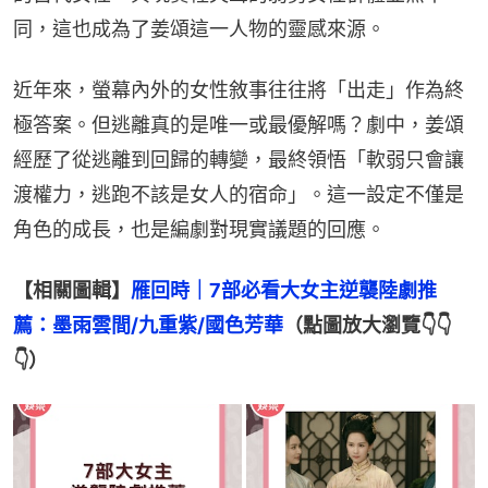
同，這也成為了姜頌這一人物的靈感來源。
近年來，螢幕內外的女性敘事往往將「出走」作為終
極答案。但逃離真的是唯一或最優解嗎？劇中，姜頌
經歷了從逃離到回歸的轉變，最終領悟「軟弱只會讓
渡權力，逃跑不該是女人的宿命」。這一設定不僅是
角色的成長，也是編劇對現實議題的回應。
【相關圖輯】
雁回時｜7部必看大女主逆襲陸劇推
薦：墨雨雲間/九重紫/國色芳華
（點圖放大瀏覽👇👇
👇）