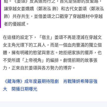
點。《姜頌》反其道而行之，首先是情節的反套路，
讓穿越女姜嬌嬌（鄭湫泓 飾）和古代女姜頌（鄭湫泓
飾）共存共生，並借姜頌之口戳穿了穿越題材中穿越
者的優越感。
在這樣的設定下，「宿主」姜頌不再是湮滅在穿越文
女主角光環下的工具人，而是一個血肉豐滿的獨立個
體，擁有明確的慾望與意志。她拒絕家族的擺弄，也
不受所謂「上帝視角」的編排。劇情前期的故事張
力，正來自於姜頌與各方勢力的博弈。
《藏海傳》成年度最期待陸劇 肖戰陳妍希陣容強
大 開播日期曝光