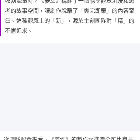
收割流量時，《姜頌》構建了一個能令觀眾沉浸和思
考的故事空間，讓劇作脫離了「爽完即棄」的內容窠
臼。這種觀感上的「新」，源於主創團隊對「精」的
不懈追求。
從團隊配置來看，《姜頌》的製作水準完全可比肩長