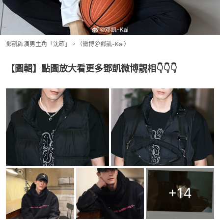
鄧凱飾演男主角「沈確」。（微博＠鄧凱-Kai）
【圖輯】點圖放大看更多鄧凱微博靚相👇👇👇
+
14