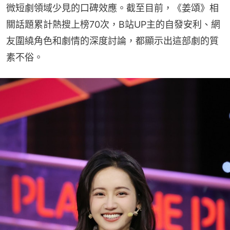
微短劇領域少見的口碑效應。截至目前，《姜頌》相
關話題累計熱搜上榜70次，B站UP主的自發安利、網
友圍繞角色和劇情的深度討論，都顯示出這部劇的質
素不俗。