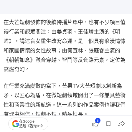
在大芒短劇發佈的後續待播片單中，也有不少項目值
得行業和觀眾關注：由姜貞羽、王佳璿主演的《明
眸》，講述盲女重生改寫命運，是一個具有浪漫情愫
和家國情懷的女性故事；由何宣林、張庭睿主演的
《朝朝如念》融合穿越、智鬥等反套路元素，定位為
高燃奇幻。
在行業充滿變數的當下，芒果TV大芒短劇以創新為
矛、以匠心為盾，在微短劇領域開出了一條兼具藝術
性和商業性的新航道。這一系列的作品案例也讓我們
有理由相信，短劇不短，精品恒長。
5
在Google
追蹤《香港01》
【相關圖輯】
12部久別重逢甜寵陸劇推薦：私藏浪漫/