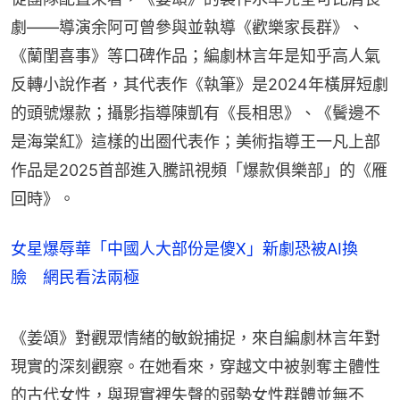
劇——導演余阿可曾參與並執導《歡樂家長群》、
《蘭閨喜事》等口碑作品；編劇林言年是知乎高人氣
反轉小說作者，其代表作《執筆》是2024年橫屏短劇
的頭號爆款；攝影指導陳凱有《長相思》、《鬢邊不
是海棠紅》這樣的出圈代表作；美術指導王一凡上部
作品是2025首部進入騰訊視頻「爆款俱樂部」的《雁
回時》。
女星爆辱華「中國人大部份是傻X」新劇恐被AI換
臉 網民看法兩極
《姜頌》對觀眾情緒的敏銳捕捉，來自編劇林言年對
現實的深刻觀察。在她看來，穿越文中被剝奪主體性
的古代女性，與現實裡失聲的弱勢女性群體並無不