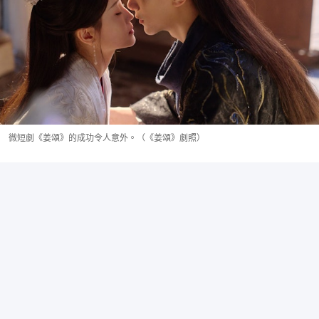
微短劇《姜頌》的成功令人意外。（《姜頌》劇照）