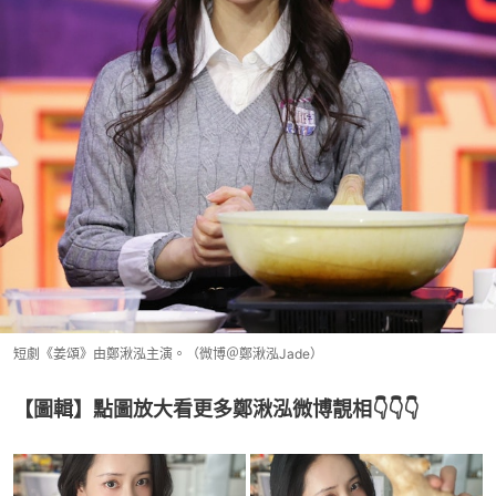
短劇《姜頌》由鄭湫泓主演。（微博＠鄭湫泓Jade）
【圖輯】點圖放大看更多鄭湫泓微博靚相👇👇👇