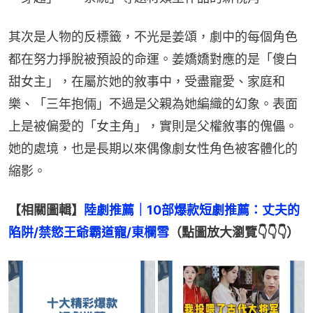
其次是人物的反標籤，不光是姜頌，劇中的每個角色
都在努力掙脫被預設的命運。姜嬌嬌對應的是「傻白
甜女主」，在屬於她的敘事中，受盡寵愛、家庭和
樂、「三年抱倆」不過是父親為她編織的幻象。表面
上是被偏愛的「女主角」，實則是父權敘事的傀儡。
她的處境，也是長期以來偶像劇女性角色被客體化的
縮影。
【相關圖輯】
陸劇推薦｜10部爆款短劇推薦：丈夫的
陷阱/禁慾王爺霸道寵/東欄雪
（點圖放大瀏覽👇👇👇）