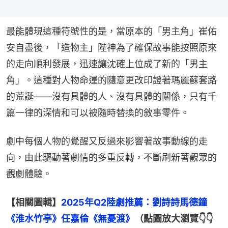
最能體現這種符號性的是，當原本的「男主角」崔佑
安自盡後，「造物主」陛神為了確保故事能按照原來
的走向順利發展，迅速讓沈確上位成了新的「男主
角」。這種對人物命運的隨意更改印證著瑪麗蘇套路
的荒誕——沒有具體的人、沒有具體的關係，只有千
篇一律的深情和可以被隨時替換的敘事零件。
劇中每個人物的覺醒又反過來影響著故事動線的走
向，由此驅動著劇情的多重反轉，不斷刷新著觀眾的
觀劇體驗。
【相關圖輯】
2025年Q2陸劇推薦：劉詩詩馬德鐘
《淮水竹亭》任嘉倫《無憂渡》
（點圖放大瀏覽👇👇