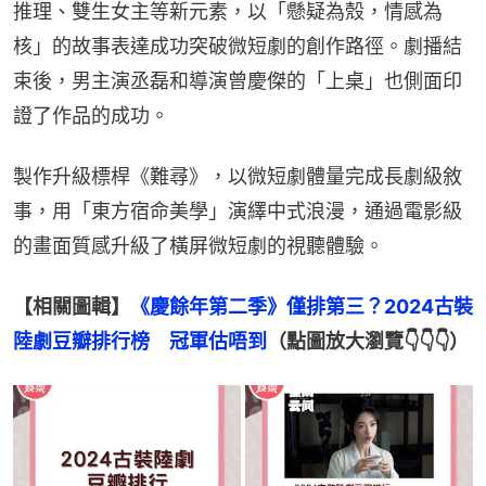
推理、雙生女主等新元素，以「懸疑為殼，情感為
核」的故事表達成功突破微短劇的創作路徑。劇播結
束後，男主演丞磊和導演曾慶傑的「上桌」也側面印
證了作品的成功。
製作升級標桿《難尋》，以微短劇體量完成長劇級敘
事，用「東方宿命美學」演繹中式浪漫，通過電影級
的畫面質感升級了橫屏微短劇的視聽體驗。
【相關圖輯】
《慶餘年第二季》僅排第三？2024古裝
陸劇豆瓣排行榜　冠軍估唔到
（點圖放大瀏覽👇👇👇）