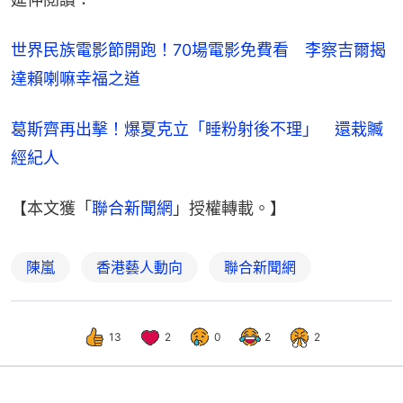
世界民族電影節開跑！70場電影免費看　李察吉爾揭
達賴喇嘛幸福之道
葛斯齊再出擊！爆夏克立「睡粉射後不理」　還栽贓
經紀人
【本文獲「
聯合新聞網
」授權轉載。】
陳嵐
香港藝人動向
聯合新聞網
13
2
0
2
2