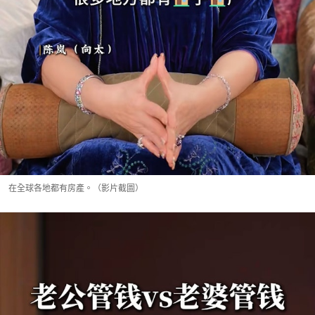
在全球各地都有房產。（影片截圖）