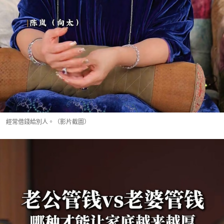
經常借錢給別人。（影片截圖）