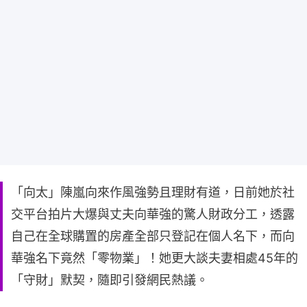
「向太」陳嵐向來作風強勢且理財有道，日前她於社
交平台拍片大爆與丈夫向華強的驚人財政分工，透露
自己在全球購置的房產全部只登記在個人名下，而向
華強名下竟然「零物業」！她更大談夫妻相處45年的
「守財」默契，隨即引發網民熱議。