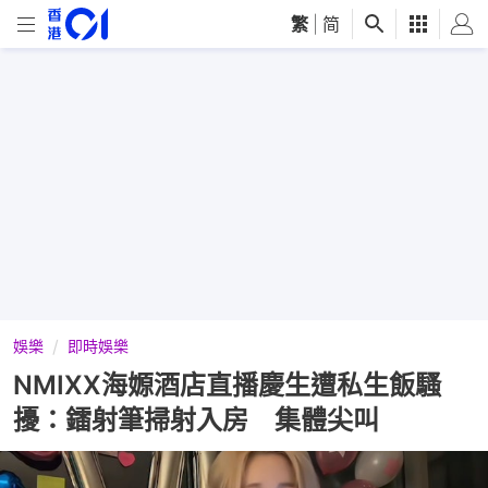
繁
|
简
娛樂
即時娛樂
NMIXX海嫄酒店直播慶生遭私生飯騷
擾：鐳射筆掃射入房 集體尖叫