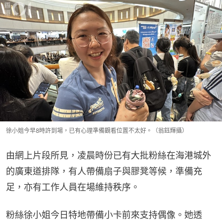
徐小姐今早8時許到場，已有心理準備觀看位置不太好。（翁鈺輝攝）
由網上片段所見，凌晨時份已有大批粉絲在海港城外
的廣東道排隊，有人帶備扇子與膠凳等候，準備充
足，亦有工作人員在場維持秩序。
粉絲徐小姐今日特地帶備小卡前來支持偶像。她透