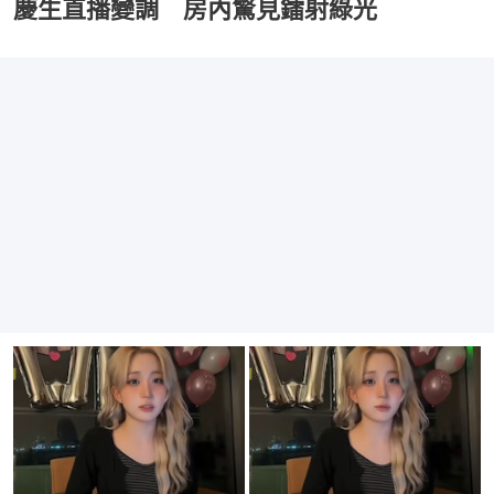
慶生直播變調 房內驚見鐳射綠光