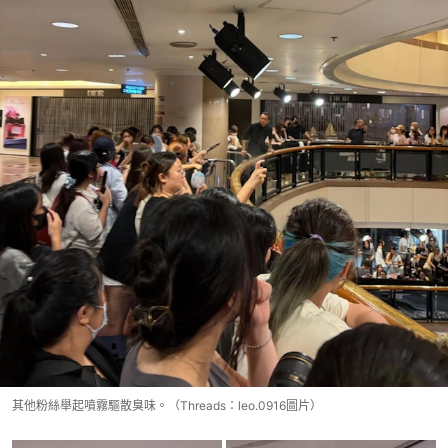
其他粉絲舉起噴霧驅散臭味。（Threads：leo.0916圖片）