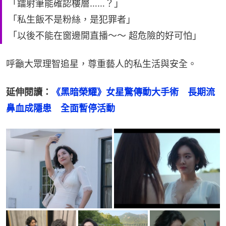
「鐳射筆能確認樓層……？」
「私生飯不是粉絲，是犯罪者」
「以後不能在窗邊開直播～～ 超危險的好可怕」
呼籲大眾理智追星，尊重藝人的私生活與安全。
延伸閱讀：
《黑暗榮耀》女星驚傳動大手術　長期流
鼻血成隱患　全面暫停活動