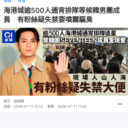
港聞
突發
海港城逾500人通宵排隊等候韓男團成
員 有粉絲疑失禁要噴霧驅臭
撰文：
翁鈺輝
出版：
2026-07-11 10:13
更新：
2026-07-11 11:05