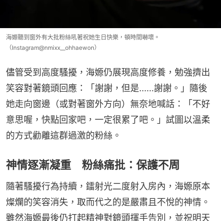
海嫄聽到窗外有大批粉絲吼著祝她生日快樂，頓時間嚇壞。
（Instagram@nmixx__ohhaewon）
儘管受到高度騷擾，海嫄仍展現高度修養，勉強擠出
笑容對著鏡頭回應：「謝謝，但是......謝謝。」隨後
她走向窗邊（或對著窗外方向）無奈地喊話：「不好
意思喔，快點回家吧，一定很累了吧。」試圖以溫柔
的方式勸離這群過激的粉絲。
神情逐漸凝重 粉絲痛批：保護不周
隨著騷擾行為持續，鐳射光二度射入房內，海嫄原本
燦爛的笑容消失，取而代之的是嚴肅且不悅的神情。
雖然海嫄最後仍打起精神對鏡頭揮手告別，並祝明天