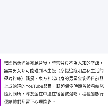
韓國偶像光鮮亮麗背後，時常背負不為人知的辛酸，
無論男女都可能碰到私生飯（意指追蹤明星私生活的
極端粉絲）騷擾，東方神起出身的男星金俊秀日前登
上成始璄的YouTube節目，聊起偶像時期曾被粉絲尾
隨到廁所，隊友金在中還在宿舍被強吻，種種變態行
徑讓他們都留下心理陰影。