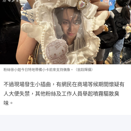
粉絲徐小姐今日特地帶備小卡前來支持偶像。（翁鈺輝攝）
不過現場發生小插曲，有網民在商場等候期間懷疑有
人大便失禁，其他粉絲及工作人員舉起噴霧驅散臭
味。