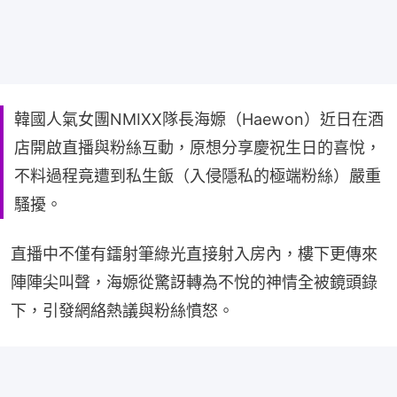
韓國人氣女團NMIXX隊長海嫄（Haewon）近日在酒
店開啟直播與粉絲互動，原想分享慶祝生日的喜悅，
不料過程竟遭到私生飯（入侵隱私的極端粉絲）嚴重
騷擾。
直播中不僅有鐳射筆綠光直接射入房內，樓下更傳來
陣陣尖叫聲，海嫄從驚訝轉為不悅的神情全被鏡頭錄
下，引發網絡熱議與粉絲憤怒。