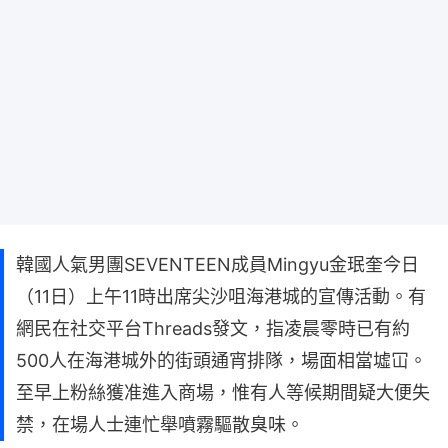
韓國人氣男團SEVENTEEN成員Mingyu金珉奎今日
（11日）上午11時出席尖沙咀海港城的宣傳活動。有
網民在社交平台Threads發文，指凌晨零時已有約
500人在海港城外的街頭通宵排隊，場面相當墟冚。
至早上粉絲獲准進入商場，惟有人等候期間疑大便失
禁，在場人士連忙舉噴霧驅散臭味。