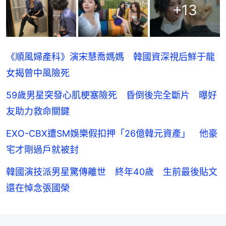
+
13
《順風婦產科》演宋慧喬媽媽 韓國資深視后鮮于龍
女揭曾中風險死
59歲男星突發心肌梗塞險死 昏倒後完全斷片 曝好
友助力救命關鍵
EXO-CBX遭SM娛樂假扣押「26億韓元資產」 他豪
宅才剛過戶就被封
韓國演技派男星驚傳離世 終年40歲 生前最後貼文
還在悼念張國榮