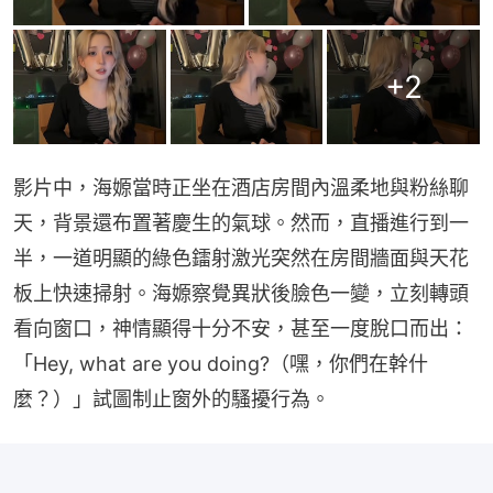
+
2
影片中，海嫄當時正坐在酒店房間內溫柔地與粉絲聊
天，背景還布置著慶生的氣球。然而，直播進行到一
半，一道明顯的綠色鐳射激光突然在房間牆面與天花
板上快速掃射。海嫄察覺異狀後臉色一變，立刻轉頭
看向窗口，神情顯得十分不安，甚至一度脫口而出：
「Hey, what are you doing?（嘿，你們在幹什
麼？）」試圖制止窗外的騷擾行為。