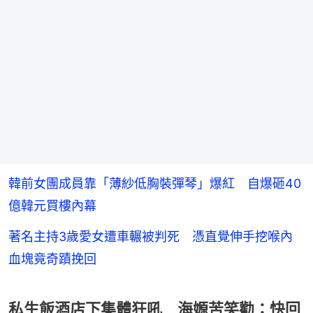
韓前女團成員靠「薄紗低胸裝彈琴」爆紅 自爆砸40
億韓元買樓內幕
著名主持3歲愛女遭車輾被判死 憑直覺伸手挖喉內
血塊竟奇蹟挽回
私生飯酒店下集體狂吼 海嫄苦笑勸：快回