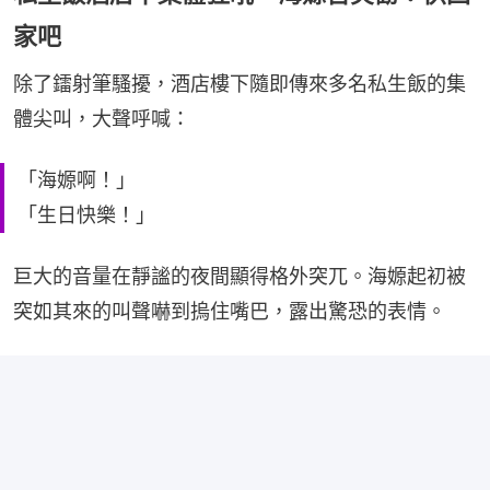
家吧
除了鐳射筆騷擾，酒店樓下隨即傳來多名私生飯的集
體尖叫，大聲呼喊：
「海嫄啊！」
「生日快樂！」
巨大的音量在靜謐的夜間顯得格外突兀。海嫄起初被
突如其來的叫聲嚇到摀住嘴巴，露出驚恐的表情。