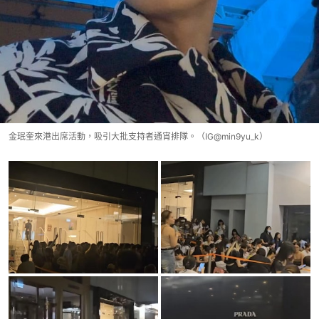
金珉奎來港出席活動，吸引大批支持者通宵排隊。（IG@min9yu_k）