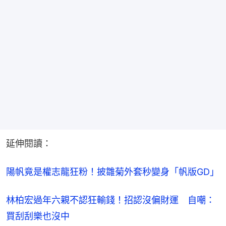
延伸閱讀：
陽帆竟是權志龍狂粉！披雛菊外套秒變身「帆版GD」
林柏宏過年六親不認狂輸錢！招認沒偏財運　自嘲：
買刮刮樂也沒中