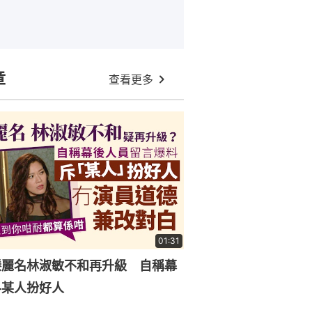
章
查看更多
01:31
滕麗名林淑敏不和再升級 自稱幕
料某人扮好人