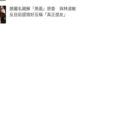
滕麗名親解「黑面」原委 與林淑敏
反目前感情好互稱「真正朋友」