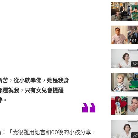
01
52
所苦，從小就學佛，她是我身
都遷就我，只有女兒會提醒
伴。
溝：「我很難用語言和00後的小孩分享，
52