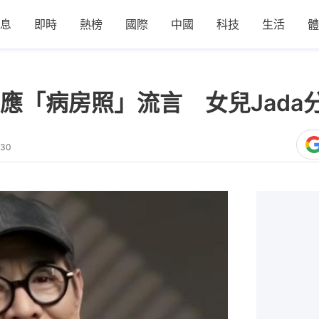
息
即時
熱榜
國際
中國
科技
生活
體
應「病房照」流言 女兒Jada
:30