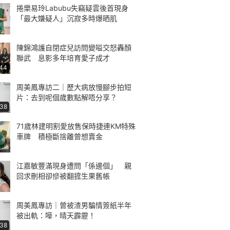
捲樂易玲Labubu失竊疑雲後首現身
「最大嫌疑人」沉寂多時爆晒肌
陳錦鴻護自閉症兒訪問變嗌交怒轟顏
聯武 息影多年培育愛子成才
:44
周美鳳專訪二｜歷大病放慢腳步拍短
片：去到呢個歲數點解唔分享？
:38
71歲林建明割愛放售保時捷連KM特殊
車牌 積極斷捨離曾想賣金
江嘉敏豐滿現身遭問「係邊個」 親
回求刪相卻慘被翻搲生果舊帳
周美鳳專訪｜曾被渣男騙情簽紙半年
被出軌：嘩，晴天霹靂！
:38