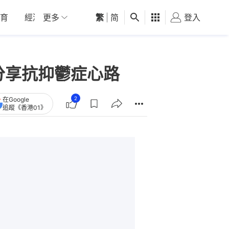
育
經濟
更多
01深圳
繁
觀點
|
简
健康
好食玩飛
登入
女
分享抗抑鬱症心路
2
在Google
追蹤《香港01》