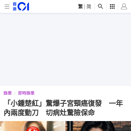
繁
|
简
娛樂
即時娛樂
「小鍾楚紅」驚爆子宮頸癌復發 一年
內兩度動刀 切病灶驚險保命