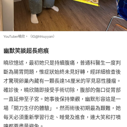
YouTuber曉欣。（IG@hhiuyyan）
幽默笑談超長疤痕
曉欣憶述，最初她只是持續腹痛，普通科醫生一度判
斷為腸胃問題，惟症狀始終未見好轉，經詳細檢查後
才驚現卵巢內藏有一顆長達14厘米的罕見惡性腫瘤。
確診後，曉欣隨即接受手術切除，腹部的傷口從胃部
一直延伸至子宮。她事後保持樂觀，幽默形容這是一
場「開刀生仔的體驗」。然而術後初期最為艱難，她
每天必須重新學習行走、睡覺及進食，連大笑和打噴
嚏都要盡量避免。