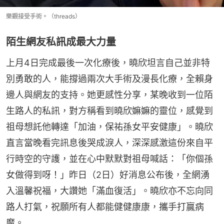
樂觀接受手術。（threads）
陌生網友私訊成最大力量
上月4日完成最後一次化療後，曉欣坦言自己並非特
別勇敢的人，能撐過兩次大手術及漫長化療，全賴身
邊人與網友的支持。她更感性分享，某晚收到一位陌
生路人的私訊，對方稱看到曉欣嫲嫲的靈位，感覺到
祖母想託他轉達「加油，保祐孫女平安健康」。曉欣
直言當晚看完訊息後哭成淚人，深深感激這份來自平
行時空的守護，並在心中默默對祖母喊話：「你個孫
女做得到呀！」昨日（2日）好消息公布後，全網湧
入溫馨祝福，大讚她「滿血復活」。曉欣亦不忘向同
路人打氣，祝願所有人都能健健康康，攜手打贏病
魔。