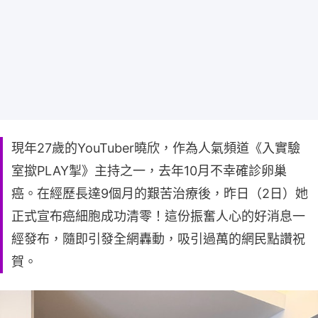
現年27歲的YouTuber曉欣，作為人氣頻道《入實驗
室撳PLAY掣》主持之一，去年10月不幸確診卵巢
癌。在經歷長達9個月的艱苦治療後，昨日（2日）她
正式宣布癌細胞成功清零！這份振奮人心的好消息一
經發布，隨即引發全網轟動，吸引過萬的網民點讚祝
賀。