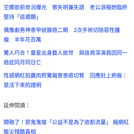
坣娜逝前慘況曝光 曾失明兼失語 老公淚揭她臨終
堅持「這遺願」
偶像劇男神患甲狀腺癌二期 2次手術切除惡性腫
瘤 半年花百萬
驚人巧合！童星出身藝人逝世 與這資深演員因同一
癌症同月同日亡
性感網紅拍露肉照驚揭曾患癌切腎 回應肚上疤痕：
是活下來的證明
延伸閱讀：
開砲了！郭鬼鬼嗆「公益不是為了收割流量」 揭網紅
賑災殘酷真相