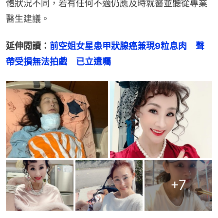
體狀況不同，若有任何不適仍應及時就醫並聽從專業
醫生建議。
延伸閱讀：
前空姐女星患甲狀腺癌兼現9粒息肉　聲
帶受損無法拍戲　已立遺囑
+
7