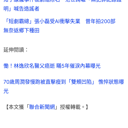
明」喊告造謠者
「短劇霸總」張小磊受AI衝擊失業 曾年拍200部
無奈返鄉下種田
延伸閱讀：
慟！林逸欣名醫父癌逝 瞞5年催淚內幕曝光
70歲周潤發慢跑被直擊瘦到「雙頰凹陷」 憔悴狀態曝
光
【本文獲「
聯合新聞網
」授權轉載。】