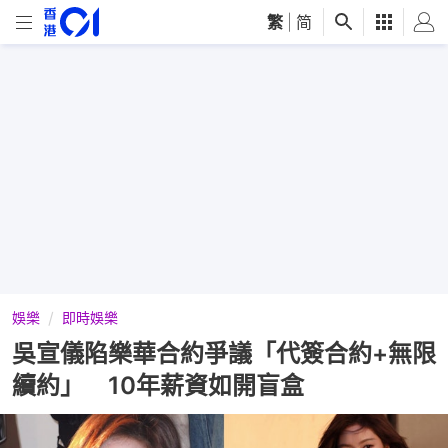
繁
|
简
娛樂
即時娛樂
吳宣儀陷樂華合約爭議「代簽合約+無限
續約」 10年薪資如開盲盒