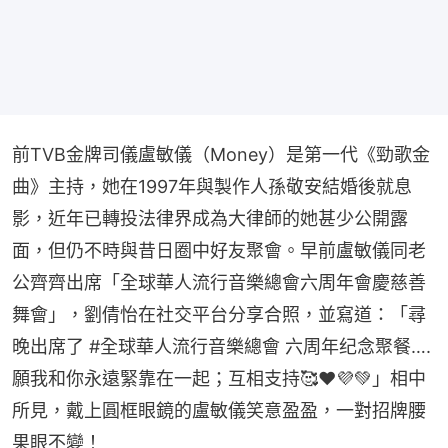
前TVB金牌司儀盧敏儀（Money）是第一代《勁歌金
曲》主持，她在1997年與製作人孫敬安結婚後就息
影，近年已轉投法律界成為大律師的她甚少公開露
面，但仍不時與昔日圈中好友聚會。早前盧敏儀同老
公齊齊出席「全球華人流行音樂總會六周年會慶慈善
舞會」，劉倩怡在社交平台分享合照，並寫道：「尋
晚出席了 #全球華人流行音樂總會 六周年纪念聚餐…. 
願我和你永遠緊靠在一起；互相支持🥰❤️💜💚」相中
所見，戴上圓框眼鏡的盧敏儀笑意盈盈，一對招牌腰
果眼不變！