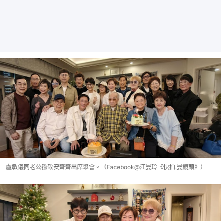
盧敏儀同老公孫敬安齊齊出席聚會。（Facebook@汪曼玲《快拍.曼鏡頭》）