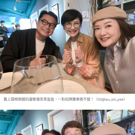
戴上圓框眼鏡的盧敏儀笑意盈盈，一對招牌腰果眼不變！（IG@lau_sin_yee）