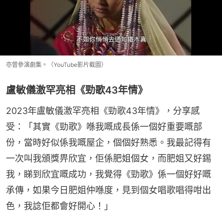
亦曾參演劇集。（YouTube影片截圖）
盧敏儀激罕亮相《勁歌43年情》
2023年盧敏儀激罕亮相《勁歌43年情》，分享感
受：「其實《勁歌》喺我嘅成長係一個好重要嘅部
份，當時好似係我嘅屋企，個個好熟悉。我最記得有
一次叫我頒獎畀欣宜，佢係肥姐個女，而肥姐又好錫
我，睇到欣宜嘅成功，我覺得《勁歌》係一個好好嘅
承傳，如果今日肥姐仲喺度，見到個女唱歌唱得咁出
色，我諗佢都會好開心！」