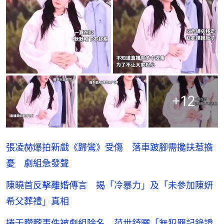
+
12
張凌赫爆拍新戲《歸鸞》受傷 落車跛腳需攙扶惹擔
憂 劇組急發聲
陳曉首反擊離婚傳言 揭「冷暴力」及「未參加陳妍
希父葬禮」真相
捲于朦朧事件被劇組除名 范世錡曬「無犯罪記錄證