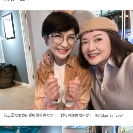
戴上圓框眼鏡的盧敏儀笑意盈盈，一對招牌腰果眼不變！（IG@lau_sin_yee）