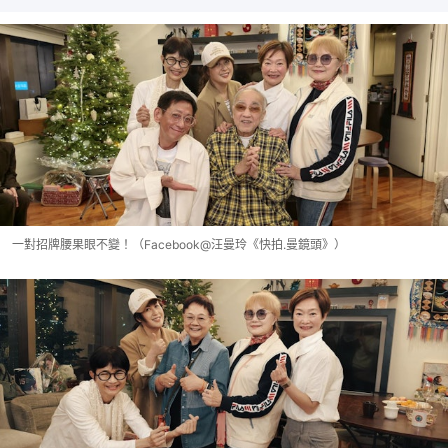
一對招牌腰果眼不變！（Facebook@汪曼玲《快拍.曼鏡頭》）