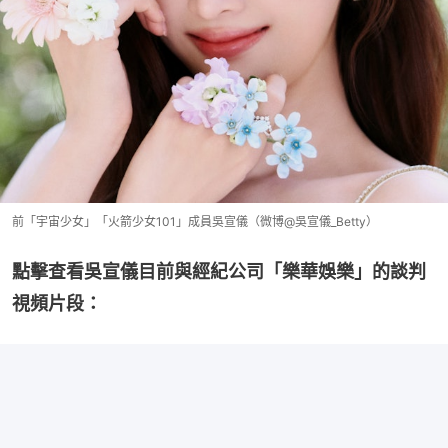
前「宇宙少女」「火箭少女101」成員吳宣儀（微博@吳宣儀_Betty）
點擊查看吳宣儀目前與經紀公司「樂華娛樂」的談判
視頻片段：