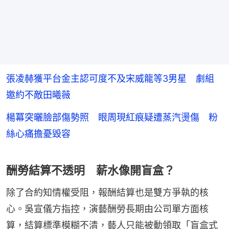
張凌赫獲平台金主認可度不及宋威龍等3男星 劇組
邀約不敵田曦薇
楊冪突曬臉部傷勢照 眼周現紅痕疑遭蒸汽燙傷 粉
絲心痛擔憂毀容
酬勞結算不透明 薪水像開盲盒？
除了合約知情權受阻，報酬結算也是雙方爭執的核
心。吳宣儀方指控，演藝酬勞長期由公司單方面核
算，結算標準模糊不清，藝人只能被動領取「盲盒式