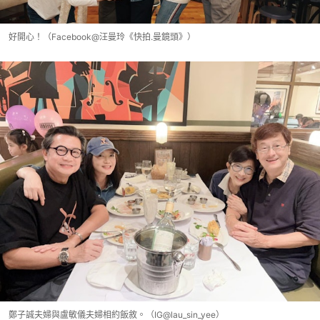
好開心！（Facebook@汪曼玲《快拍.曼鏡頭》）
鄭子誠夫婦與盧敏儀夫婦相約飯敘。（IG@lau_sin_yee）