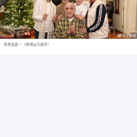
笑意盈盈。（微博@汪曼玲）