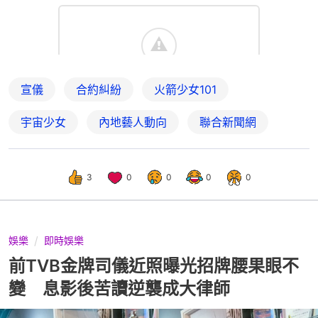
宣儀
合約糾紛
火箭少女101
宇宙少女
內地藝人動向
聯合新聞網
3
0
0
0
0
娛樂
即時娛樂
前TVB金牌司儀近照曝光招牌腰果眼不
變 息影後苦讀逆襲成大律師