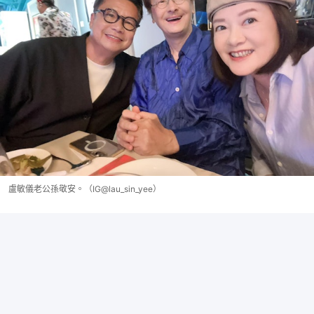
盧敏儀老公孫敬安。（IG@lau_sin_yee）