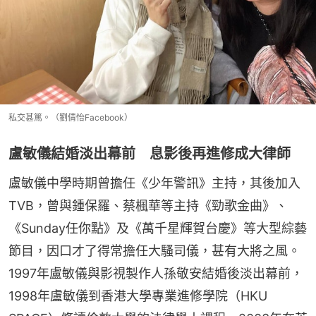
私交甚篤。（劉倩怡Facebook）
盧敏儀結婚淡出幕前 息影後再進修成大律師
盧敏儀中學時期曾擔任《少年警訊》主持，其後加入
TVB，曾與鍾保羅、蔡楓華等主持《勁歌金曲》、
《Sunday任你點》及《萬千星輝賀台慶》等大型綜藝
節目，因口才了得常擔任大騷司儀，甚有大將之風。
1997年盧敏儀與影視製作人孫敬安結婚後淡出幕前，
1998年盧敏儀到香港大學專業進修學院（HKU 