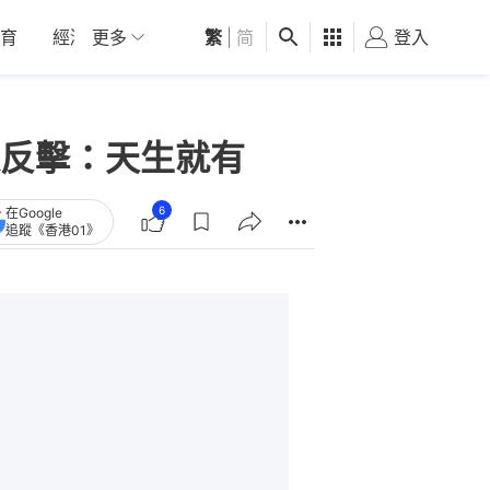
育
經濟
更多
01深圳
繁
觀點
|
简
健康
好食玩飛
登入
女
反擊：天生就有
6
在Google
追蹤《香港01》