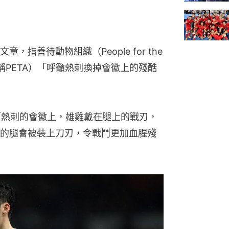
指善待動物組織（People for the 
imals，簡稱PETA）「呼籲熱刺換掉會徽上的殘酷
n）指：「熱刺的會徽上，雄雞戴在腿上的戰刃，
的腿會被裝上刀刃，令戰鬥更加血腥殘