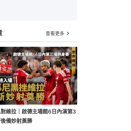
章
查看更多
對維拉｜啟德主場館6日內演第3
斯後備妙射奠勝