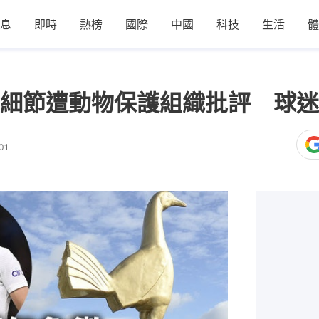
息
即時
熱榜
國際
中國
科技
生活
體
細節遭動物保護組織批評 球迷
01