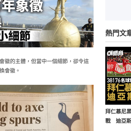
熱門文
會徽的主體，但當中一個細節，卻令這
換會徽。
拜仁慕尼黑
戰 迪亞