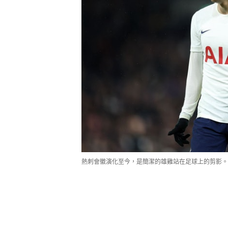
熱刺會徽演化至今，是簡潔的雄雞站在足球上的剪影。（Get