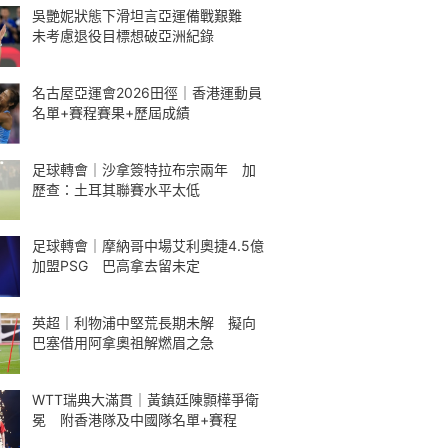
吳艷妮狀態下滑坦言亞運備戰艱難
未考慮退役目標想破亞洲紀錄
名古屋亞運會2026田徑｜香港運動員
名單+賽程賽果+歷屆成績
足球轉會｜沙拿簽特拉布宗兩年 加
歷查：土耳其聯賽水平太低
足球轉會｜摩納哥中場艾利奧捷4.5億
加盟PSG 巴高拿去留未定
英超｜利物浦中堅荒長期未解 擬向
巴塞借用阿拿奧祖解燃眉之急
WTT瑞典大滿貫｜黃鎮廷陳顥樺爭衛
冕 附香港隊及中國隊名單+賽程