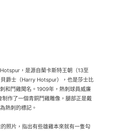
tspur，是源自蘭卡斯特王朝（13至
士（Harry Hotspur），也是莎士比
刺和鬥雞聞名。1909年，熱刺球員威廉
tt）為球會制作了一個青銅鬥雞雕像，腿部正是戴
為熱刺的標記。
出雄雞的照片，指出有些雄雞本來就有一隻勾