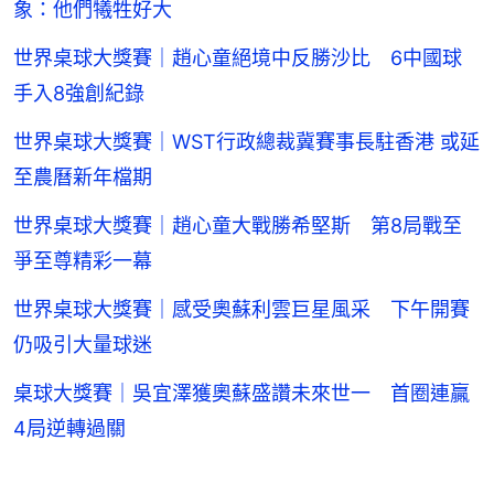
象：他們犧牲好大
世界桌球大獎賽｜趙心童絕境中反勝沙比 6中國球
手入8強創紀錄
世界桌球大獎賽｜WST行政總裁冀賽事長駐香港 或延
至農曆新年檔期
世界桌球大獎賽｜趙心童大戰勝希堅斯 第8局戰至
爭至尊精彩一幕
世界桌球大獎賽｜感受奧蘇利雲巨星風采 下午開賽
仍吸引大量球迷
桌球大獎賽｜吳宜澤獲奧蘇盛讚未來世一 首圈連贏
4局逆轉過關