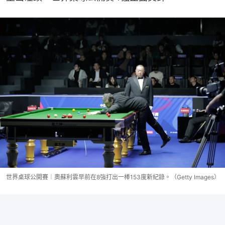
世界桌球公開賽︱奧蘇利雲早前在8強打出一棒153度新紀錄。（Getty Images）