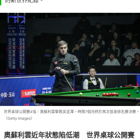
的新世界紀錄。
世界桌球公開賽4強︱奧蘇利雲擊敗吳宜澤，時隔7個月終於再次晉身排名賽決賽。
（Getty Images）
奧蘇利雲近年狀態陷低潮 世界桌球公開賽