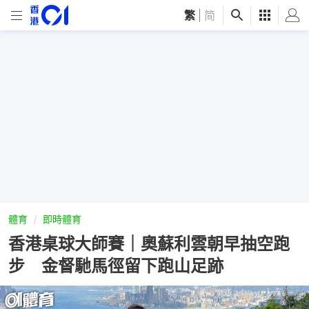
繁
|
简
體育
即時體育
香港桌球大師賽｜奧蘇利雲朝早抽空跑
步 金督馳馬徑留下跑山足跡