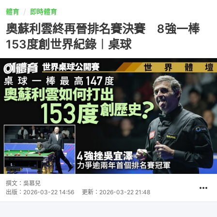
體育
即時體育
奧蘇利雲終再晉排名賽決賽 8強一棒
153度創世界紀錄︱桌球
撰文：
吳慕兒
出版：
2026-03-22 14:56
更新：
2026-03-22 21:48