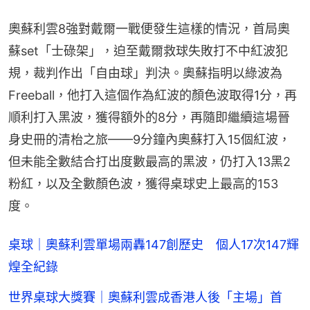
奧蘇利雲8強對戴爾一戰便發生這樣的情況，首局奧
蘇set「士碌架」，迫至戴爾救球失敗打不中紅波犯
規，裁判作出「自由球」判決。奧蘇指明以綠波為
Freeball，他打入這個作為紅波的顏色波取得1分，再
順利打入黑波，獲得額外的8分，再隨即繼續這場晉
身史冊的清枱之旅——9分鐘內奧蘇打入15個紅波，
但未能全數結合打出度數最高的黑波，仍打入13黑2
粉紅，以及全數顏色波，獲得桌球史上最高的153
度。
桌球｜奧蘇利雲單場兩轟147創歷史 個人17次147輝
煌全紀錄
世界桌球大獎賽｜奧蘇利雲成香港人後「主場」首