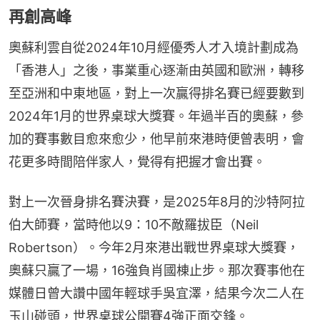
再創高峰
奧蘇利雲自從2024年10月經優秀人才入境計劃成為
「香港人」之後，事業重心逐漸由英國和歐洲，轉移
至亞洲和中東地區，對上一次贏得排名賽已經要數到
2024年1月的世界桌球大獎賽。年過半百的奧蘇，參
加的賽事數目愈來愈少，他早前來港時便曾表明，會
花更多時間陪伴家人，覺得有把握才會出賽。
對上一次晉身排名賽決賽，是2025年8月的沙特阿拉
伯大師賽，當時他以9：10不敵羅拔臣（Neil 
Robertson）。今年2月來港出戰世界桌球大獎賽，
奧蘇只贏了一場，16強負肖國棟止步。那次賽事他在
媒體日曾大讚中國年輕球手吳宜澤，結果今次二人在
玉山碰頭，世界桌球公開賽4強正面交鋒。