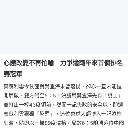
心態改變不再怕輸 力爭逾兩年來首個排名
賽冠軍
奧蘇利雲今仗面對吳宜澤未曾落後，卻亦一直未能拉
開局數，雙方戰至5：5，決勝局吳宜澤先有「餐士」
並打出一棒43度領前，然而一記失敗的安全球，即遭
奧蘇利雲狠狠「懲罰」，這位桌球大師博入一記遠枱
紅波，隨即以一棒89度清枱，局數6：5險勝這位中國