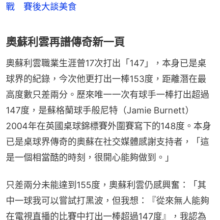
戰 賽後大談美食
奧蘇利雲再譜傳奇新一頁
奧蘇利雲職業生涯曾17次打出「147」，本身已是桌
球界的紀錄，今次他更打出一棒153度，距離潛在最
高度數只差兩分。歷來唯一一次有球手一棒打出超過
147度，是蘇格蘭球手般尼特（Jamie Burnett）
2004年在英國桌球錦標賽外圍賽寫下的148度。本身
已是桌球界傳奇的奧蘇在社交媒體感謝支持者，「這
是一個相當酷的時刻，很開心能夠做到。」
只差兩分未能達到155度，奧蘇利雲仍感興奮：「其
中一球我可以嘗試打黑波，但我想：『從來無人能夠
在電視直播的比賽中打出一棒超過147度』，我認為