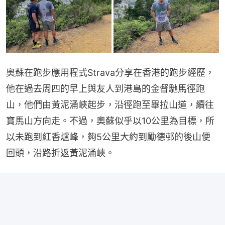
奧蘇在跑步應用程式Strava分享在香港的跑步經歷，
他在過去周四的早上與友人到港島的金督馳馬徑跑
山，他們由黃泥涌峽起步，沿徑跑至畢拉山道，續往
寶馬山方向走。不過，奧蘇似乎以10公里為目標，所
以未跑到紅香爐峰，夠5公里大約到勵德邨的後山便
回頭，沿路折返黃泥涌峽。