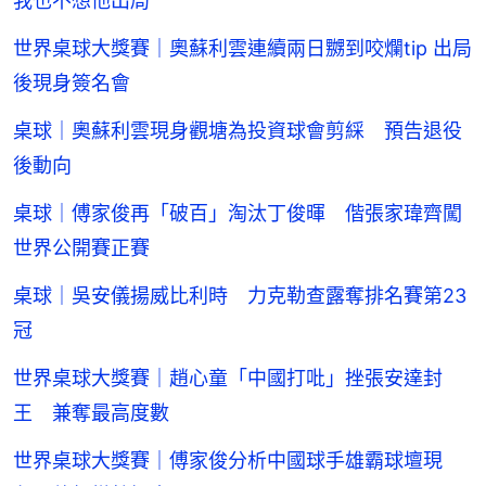
我也不想他出局
世界桌球大獎賽｜奧蘇利雲連續兩日嬲到咬爛tip 出局
後現身簽名會
桌球｜奧蘇利雲現身觀塘為投資球會剪綵 預告退役
後動向
桌球｜傅家俊再「破百」淘汰丁俊暉 偕張家瑋齊闖
世界公開賽正賽
桌球｜吳安儀揚威比利時 力克勒查露奪排名賽第23
冠
世界桌球大獎賽｜趙心童「中國打吡」挫張安達封
王 兼奪最高度數
世界桌球大獎賽｜傅家俊分析中國球手雄霸球壇現