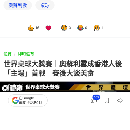
奧蘇利雲
桌球
16
1
0
0
1
體育
即時體育
世界桌球大獎賽｜奧蘇利雲成香港人後
「主場」首戰 賽後大談美食
105
在Google
追蹤《香港01》