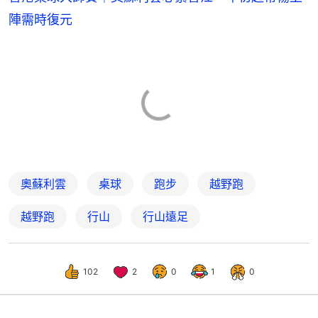
陣需時復元
奧蘇利雲
桌球
跑步
越野跑
越野跑
行山
行山遠足
102
2
0
1
0