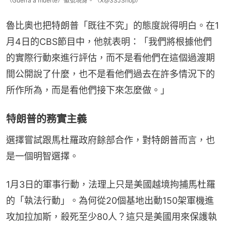
（Guerra a muerte）徽號現身。（X@3SJShop）
魯比奧也把特朗普「既往不究」的態度說得明白。在1
月4日的CBS節目中，他就表明：「我們將根據他們
的實際行動來進行評估，而不是看他們在這個過渡期
間公開說了什麼，也不是看他們過去在許多情況下的
所作所為，而是看他們接下來怎麼做。」
特朗普的務實主義
選擇嘗試跟馬杜羅政府餘部合作，對特朗普而言，也
是一個明智選擇。
1月3日的軍事行動，法理上只是美國越境拘捕馬杜羅
的「執法行動」。為何從20個基地出動150架軍機進
攻加拉加斯，殺死至少80人？這只是美國用來保護執