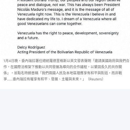
1月4日晚，委內瑞拉署任總統羅德里格斯以英文發表聲明「邀請美國政府與我們合
作，在國際法框架下推動以共同發展為導向的合作議程，以鞏固長久的共存關
係」，並點名特朗普稱「我們兩國人民及本地區理應享有和平與對話，而非戰
爭……委內瑞拉有權享有和平、發展、主權與未來。」（Reuters）