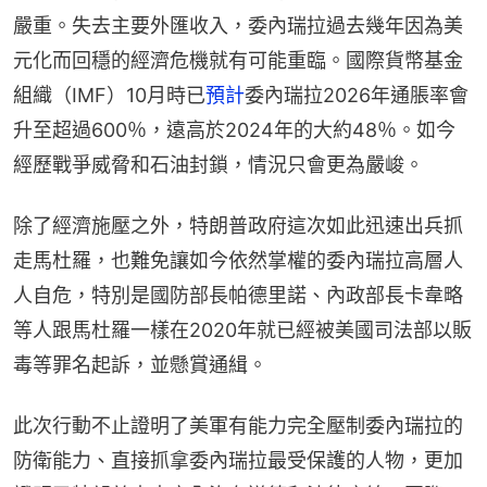
嚴重。失去主要外匯收入，委內瑞拉過去幾年因為美
元化而回穩的經濟危機就有可能重臨。國際貨幣基金
組織（IMF）10月時已
預計
委內瑞拉2026年通脹率會
升至超過600％，遠高於2024年的大約48％。如今
經歷戰爭威脅和石油封鎖，情況只會更為嚴峻。
除了經濟施壓之外，特朗普政府這次如此迅速出兵抓
走馬杜羅，也難免讓如今依然掌權的委內瑞拉高層人
人自危，特別是國防部長帕德里諾、內政部長卡韋略
等人跟馬杜羅一樣在2020年就已經被美國司法部以販
毒等罪名起訴，並懸賞通緝。
此次行動不止證明了美軍有能力完全壓制委內瑞拉的
防衛能力、直接抓拿委內瑞拉最受保護的人物，更加