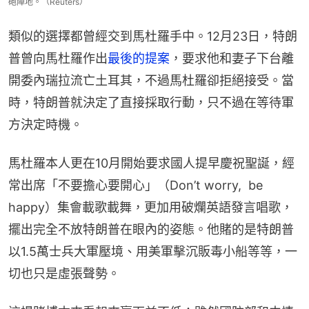
砲陣地。（Reuters）
類似的選擇都曾經交到馬杜羅手中。12月23日，特朗
普曾向馬杜羅作出
最後的提案
，要求他和妻子下台離
開委內瑞拉流亡土耳其，不過馬杜羅卻拒絕接受。當
時，特朗普就決定了直接採取行動，只不過在等待軍
方決定時機。
馬杜羅本人更在10月開始要求國人提早慶祝聖誕，經
常出席「不要擔心要開心」（Don’t worry,  be 
happy）集會載歌載舞，更加用破爛英語發言唱歌，
擺出完全不放特朗普在眼內的姿態。他賭的是特朗普
以1.5萬士兵大軍壓境、用美軍擊沉販毒小船等等，一
切也只是虛張聲勢。