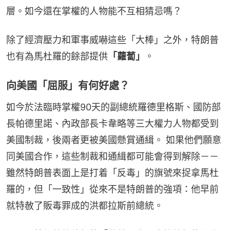
層。如今還在掌權的人物能不互相猜忌嗎？
除了經濟壓力和軍事威嚇這些「大棒」之外，特朗普
也有為馬杜羅的餘部提供
「蘿蔔」
。
向美國「屈服」有何好處？
如今於法臨時掌權90天的副總統羅德里格斯、國防部
長帕德里諾、內政部長卡韋略等三大權力人物都受到
美國制裁，後兩者更被美國懸賞通緝。 如果他們願意
同美國合作，這些制裁和通緝都可能會得到解除－－
雖然特朗普表面上是打着「反毒」的旗號來捉拿馬杜
羅的，但「一致性」從來不是特朗普的強項：他早前
就特赦了販毒罪成的洪都拉斯前總統。