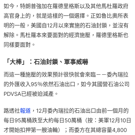
如今，特朗普強加在羅德里格斯以及其他馬杜羅政府
高官身上的，就是這樣的一個選擇。正如魯比奧所表
明的一般，美國自12月以來實施的石油封鎖，並沒有
解除。馬杜羅本來要面對的經濟施壓，羅德里格斯也
同樣要面對。
「大棒」：石油封鎖、軍事威嚇
而這一種施壓的效果預計很快就會來臨－－委內瑞拉
的外匯收入95％依然石油出口，如今其國營石油公司
PDVSA已經被迫減產。
路透社
報道
，12月委內瑞拉的石油出口由前一個月的
每日95萬桶跌至大約每日50萬桶（按：美軍12月10日
才開始扣押第一艘油輪）；而委方在其總容量4,800