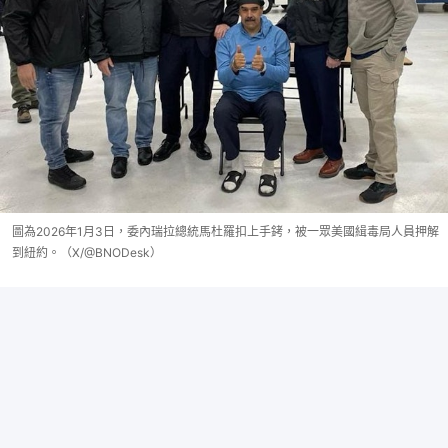
圖為2026年1月3日，委內瑞拉總統馬杜羅扣上手銬，被一眾美國緝毒局人員押解
到紐約。（X/@BNODesk）