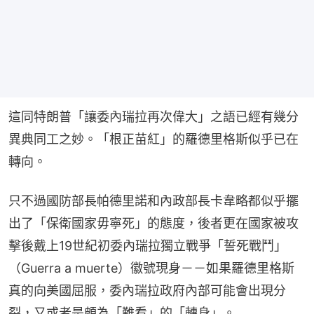
這同特朗普「讓委內瑞拉再次偉大」之語已經有幾分
異典同工之妙。「根正苗紅」的羅德里格斯似乎已在
轉向。
只不過國防部長帕德里諾和內政部長卡韋略都似乎擺
出了「保衛國家毋寧死」的態度，後者更在國家被攻
擊後戴上19世紀初委內瑞拉獨立戰爭「誓死戰鬥」
（Guerra a muerte）徽號現身－－如果羅德里格斯
真的向美國屈服，委內瑞拉政府內部可能會出現分
裂，又或者是頗為「難看」的「轉身」。