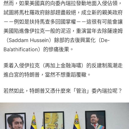
然而，如果美國真的向委內瑞拉發動地面入侵佔領，
試圖將馬杜羅政府餘部趕盡殺絕，成立新的親美政府
－－例如是扶持馬查多回國掌權－－這很有可能會讓
美國陷進像伊拉克一般的泥沼，重演當年去除薩達姆
（Saddam Hussein）餘部的去復興黨化（De-
Ba’athification）的慘痛後果。
乘着入侵伊拉克（再加上金融海嘯）的反建制風潮走
進白宮的特朗普，當然不想重蹈覆轍。
若然如此，特朗普又憑什麼來「管治」委內瑞拉呢？