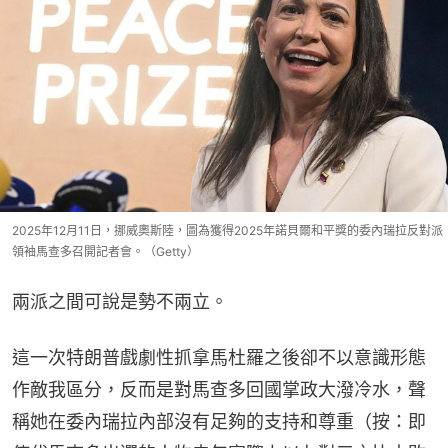
2025年12月11日，挪威奧斯陸，圖為獲得2025年諾貝爾和平獎的委內瑞拉反對派
領袖馬查多召開記者會。（Getty）
兩派之間可說是勢不兩立。
這一次特朗普戲劇性抓拿馬杜羅之後卻不以意識形態
作敵我區分，反而是對馬查多回國掌政大潑冷水，聲
稱她在委內瑞拉內部沒有足夠的支持和尊重（按：即