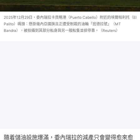
2025年12月29日，委內瑞拉卡貝略港（Puerto Cabello）附近的埃爾帕利托（El
Palito）碼頭：懸掛幾內亞國旗且正遭受制裁的油輪「班德拉號」（MT
Bandra），被拍攝到其部分船身與另一艘船隻並排停靠。（Reuters）
隨着儲油設施爆滿，委內瑞拉的減產只會變得愈來愈