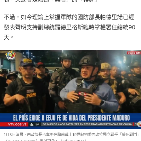
不過，如今理論上掌握軍隊的國防部長帕德里諾已經
發表聲明支持副總統羅德里格斯臨時掌權署任總統90
天。
1月3日清晨，內政部長卡韋略在胸前戴上19世紀初委內瑞拉獨立戰爭「誓死戰鬥」