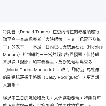
特朗普（Donald Trump）在委內瑞拉的政權顛覆行
動至今一直讓觀察者「大跌眼鏡」。其「迅雷不及掩
耳」的效率－－不足一日內已把總統馬杜羅（Nicolas 
Maduro）抓到紐約－－當然超出各界預期，但特朗
普迅速「踢開」和平獎得主、反對派領袖馬查多
（Maria Corina Machado），改而「擁抱」馬杜羅
的副總統羅德里格斯（Delcy Rodríguez），更是讓
人震驚。
經過兩三日的沉澱和反思，人們逐漸發現，特朗普可
能正在實驗一種可以複製的「委內瑞拉模式」。