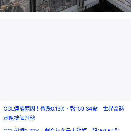
CCL連插兩周！微跌0.13%、報159.34點 世界盃熱
潮阻樓價升勢
CCL倒插0.77%！創今年內最大跌幅 報159.54點