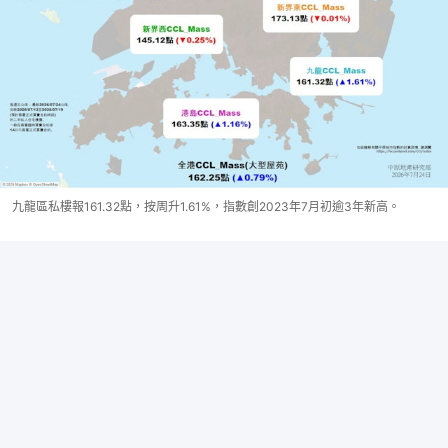
九龍區私樓報161.32點，按周升1.61%，指數創2023年7月初逾3年新高。