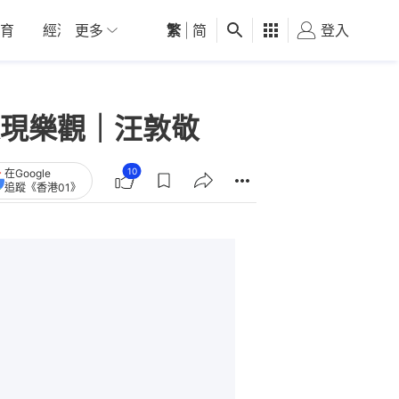
育
經濟
更多
01深圳
繁
觀點
|
简
健康
好食玩飛
登入
女
現樂觀｜汪敦敬
10
在Google
追蹤《香港01》