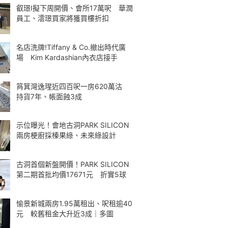
叡璟I擬下周開價、會所17萬呎 華潤
員工、澐璟買家將獲買樓折扣
名店洗牌!Tiffany & Co.撤出時代廣
場 Kim Kardashian內衣店接手
筲箕灣逸瑆近四百呎一房620萬沽
持貨7年、帳面蝕3成
示位曝光！會地古洞PARK SILICON
兩房梗廚採榛果綠、未來綠設計
古洞首個新盤開價！PARK SILICON
第二期首批均價17671元 折實5球
愉景新城兩房1.95萬租出、呎租逾40
元 較舊租金大升近3成｜多圖