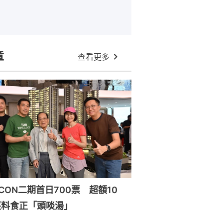
章
查看更多
ILICON二期首日700票 超額10
堅料食正「頭啖湯」