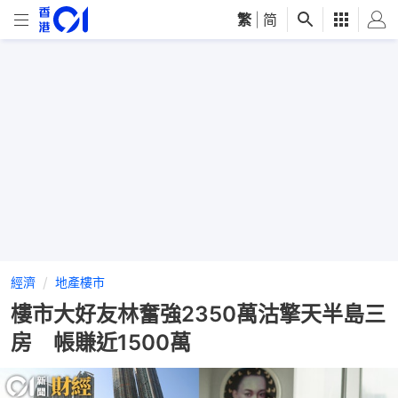
繁
|
简
經濟
地產樓市
樓市大好友林奮強2350萬沽擎天半島三
房 帳賺近1500萬