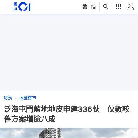
繁
|
简
經濟
地產樓市
泛海屯門藍地地皮申建336伙 伙數較
舊方案增逾八成