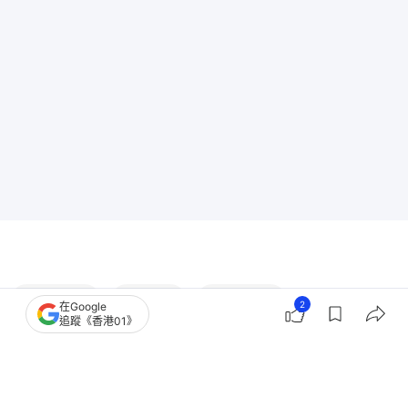
香港樓市
發展局
地政總署
2
在Google
追蹤《香港01》
財經 - 地政總署
收地
土地供應
北部都會區
北區樓市
新地
新鴻基