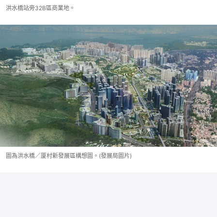
洪水橋站旁32B區商業地。
圖為洪水橋／厦村新發展區構想圖。(發展局圖片)