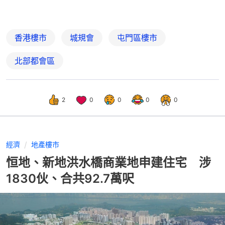
香港樓市
城規會
屯門區樓市
北部都會區
2
0
0
0
0
經濟
地產樓市
恒地、新地洪水橋商業地申建住宅 涉
1830伙、合共92.7萬呎