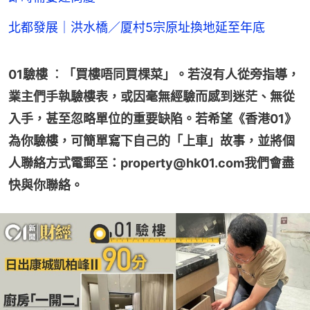
北都發展｜洪水橋／厦村5宗原址換地延至年底
01驗樓 ︰「買樓唔同買棵菜」。若沒有人從旁指導，
業主們手執驗樓表，或因毫無經驗而感到迷茫、無從
入手，甚至忽略單位的重要缺陷。若希望《香港01》
為你驗樓，可簡單寫下自己的「上車」故事，並將個
人聯絡方式電郵至：property@hk01.com我們會盡
快與你聯絡。