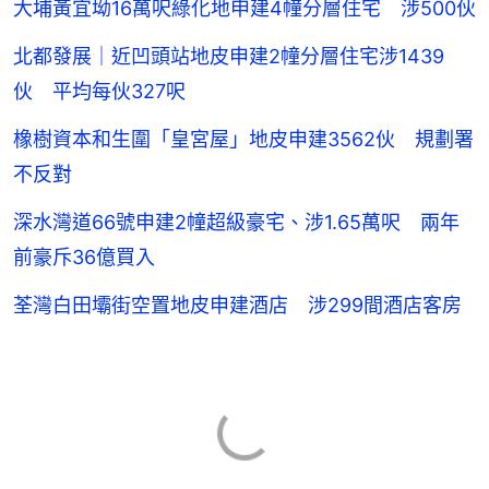
大埔黃宜坳16萬呎綠化地申建4幢分層住宅 涉500伙
北都發展｜近凹頭站地皮申建2幢分層住宅涉1439
伙 平均每伙327呎
橡樹資本和生圍「皇宮屋」地皮申建3562伙 規劃署
不反對
深水灣道66號申建2幢超級豪宅、涉1.65萬呎 兩年
前豪斥36億買入
荃灣白田壩街空置地皮申建酒店 涉299間酒店客房