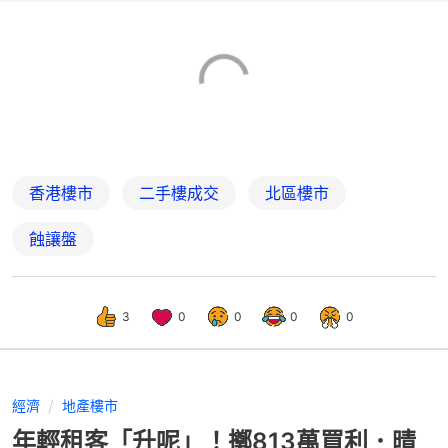
香港樓市
二手樓成交
北區樓市
蝕讓盤
3
0
0
0
0
經濟
地產樓市
年輕租客「升呢」！擲813萬買利．晴