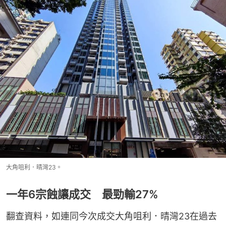
大角咀利．晴灣23。
一年6宗蝕讓成交 最勁輸27%
翻查資料，如連同今次成交大角咀利．晴灣23在過去