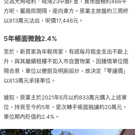
交為大角咀利．晴灣23中層F室，實用面積約466平
方呎，屬兩房間隔，座向東方。原業主放盤約三周終
以813萬元沽出，呎價17,446元。
5年帳面微蝕2.4%
至於，新買家為年輕用家，有感每月租金支出不斷上
升，與其繼續租樓不如入市自置物業，因鍾情單位間
隔合意，單位以梗廚及明廁設計，故決定「零議價」
以813萬元承接單位。
據知，原業主於2021年6月以約833萬元購入上述單
位，持貨至今約5年，是次轉手帳面蝕讓約20萬元，
單位期內貶值約2.4%。