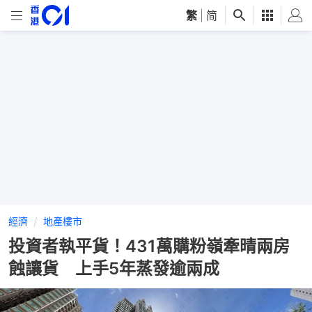
繁
|
简
經濟
地產樓市
投資者執平貨！431萬購粉嶺牽晴兩房
蝕讓貨 上手5年蒸發逾兩成