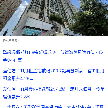
粉嶺牽晴間。
聖誕長假期錄69宗新盤成交 啟德海灣累沽11伙、吸
金8441萬
差估署：11月租金指數報200.7點再創新高 首11個月
租金累升4.26%
差估署：11月樓價指數報297.3點 連升六個月 今年
樓價累升2.8%
十大屋苑4天聖誕節假交投21宗 太古城佔7宗、頂層