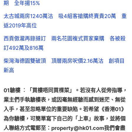
期 全年揚15%
太古城兩房1240萬沽 吸4組客搶購終賣貴20萬 重
返2019年高位
西貢傲瀧再錄撻訂 兩名花園複式買家棄購 各被殺
訂492萬及816萬
柴灣海德園雙破頂 頂層兩房呎價2.16萬沽 創項目
新高
01驗樓 ︰「買樓唔同買棵菜」。若沒有人從旁指導，
業主們手執驗樓表，或因毫無經驗而感到迷茫、無從
入手，甚至忽略單位的重要缺陷。若希望《香港01》
為你驗樓，可簡單寫下自己的「上車」故事，並將個
人聯絡方式電郵至：property@hk01.com我們會盡