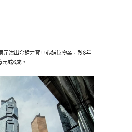
億元沽出金鐘力寶中心舖位物業，較8年
3億元或6成。