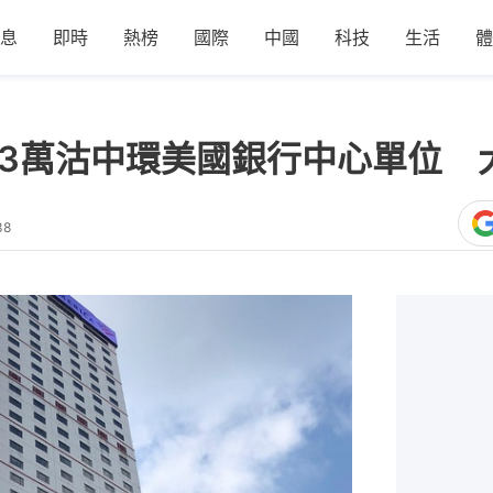
息
即時
熱榜
國際
中國
科技
生活
體
33萬沽中環美國銀行中心單位 大
38