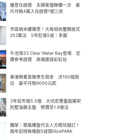
鍾意住啟德 夫婦客僅睇樓一次 豪
斥月租4萬入住啟德1號三房
市區納米樓爆煲！大角咀尚璽開放式
252萬沽 5年貶值5成｜多圖
牛池灣33 Clear Water Bay登場 定
價參考啟德 商場連接彩虹站
香港興業首推學生宿舍 涉160個宿
位 最平月租9000元起
3年前市值5.5億 大坑宏豐臺逾萬呎
別墅淪銀主盤 劈價至1.9億沽
獨家｜樂風樓盤代言人方皓玟撻訂！
兩年前特殊條款5球買ElizePARK