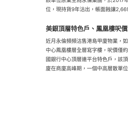
該單位原業主為永倫集團，於2017
位，現持貨9年沽出，帳面蝕讓2,66
美銀頂層特色戶、鳳凰樓呎價
近月永倫頻頻沽售港島甲廈物業，如在
中心鳳凰樓層全層寫字樓，呎價僅約1
國銀行中心頂層連平台特色戶，該頂
廈在商廈高峰期，一個中高層散單位成