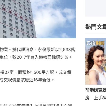
熱門文
業。據代理消息，永倫最新以2,533萬
位，較2017年買入價帳面蝕讓51%。
07室，面積約1,500平方呎，成交價
是次成交呎價屬該廈近16年新低。
前港姐葉翠
房 上手8