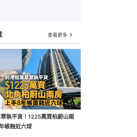
章
查看更多
翠執平貨！1225萬買柏蔚山兩
年帳蝕近六球