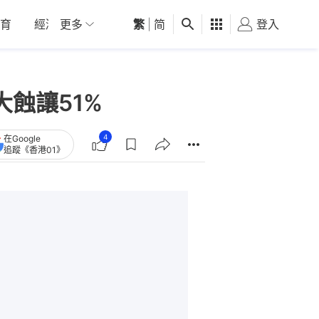
育
經濟
更多
01深圳
繁
觀點
|
简
健康
好食玩飛
登入
女
蝕讓51%
4
在Google
追蹤《香港01》