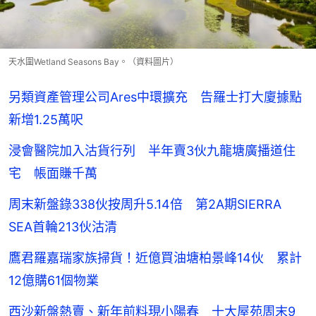
天水圍Wetland Seasons Bay。（資料圖片）
另類資產管理公司Ares中環擴充 告羅士打大廈據點
新增1.25萬呎
浸會醫院加入沽貨行列 半年賣3伙九龍塘廣播道住
宅 帳面賺千萬
周末新盤錄338伙按周升5.14倍 第2A期SIERRA
SEA首輪213伙沽清
鷹君羅嘉瑞家族掃貨！近億買油塘柏景峰14伙 累計
12億購61個物業
西沙新盤熱賣、新年前料現小陽春 十大屋苑周末9