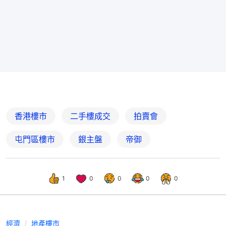
香港樓市
二手樓成交
拍賣會
屯門區樓市
銀主盤
帝御
1
0
0
0
0
經濟
地產樓市