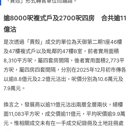
「賣殼」形式轉售單位而鋪路。
逾8000呎複式戶及2700呎四房 合共逾11
億沽
是次透過「賣殼」成交的單位為天御第二期1座46樓
及47樓複式戶以及毗鄰的47樓B室，前者實用面積
8,310平方呎，屬四套房間隔，後者實用面積2,773平
方呎，屬四房四套間隔，分別在2025年12月初市傳各
以逾8.8億元及2.2億元沽出，呎價分別為10.6萬元及
7.9萬元。
換言之，發展商以逾11億元沽出兩層全層兩伙，總樓
面11,083平方呎，成交價逾11億元，平均呎價逾9.9萬
元。惟相關成交未有在一手成交紀錄冊及土地註冊處