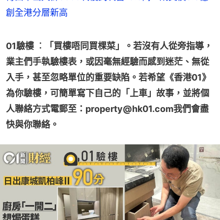
創全港分層新高
01驗樓 ︰「買樓唔同買棵菜」。若沒有人從旁指導，
業主們手執驗樓表，或因毫無經驗而感到迷茫、無從
入手，甚至忽略單位的重要缺陷。若希望《香港01》
為你驗樓，可簡單寫下自己的「上車」故事，並將個
人聯絡方式電郵至：property@hk01.com我們會盡
快與你聯絡。