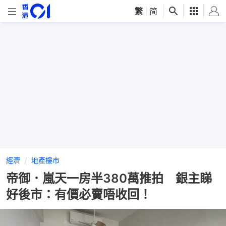
繁
|
简
經濟
地產樓市
帝御．嵐天一房半380萬推拍 銀主睇
好後市：有價必賣唔收回！