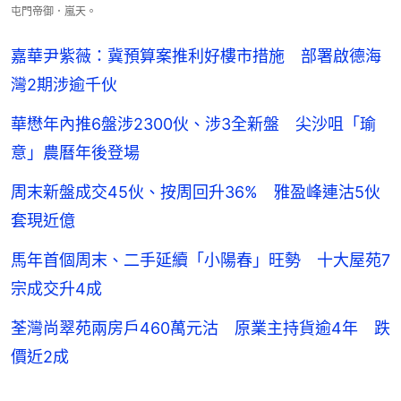
屯門帝御．嵐天。
嘉華尹紫薇：冀預算案推利好樓市措施 部署啟德海
灣2期涉逾千伙
華懋年內推6盤涉2300伙、涉3全新盤 尖沙咀「瑜
意」農曆年後登場
周末新盤成交45伙、按周回升36% 雅盈峰連沽5伙
套現近億
馬年首個周末、二手延續「小陽春」旺勢 十大屋苑7
宗成交升4成
荃灣尚翠苑兩房戶460萬元沽 原業主持貨逾4年 跌
價近2成