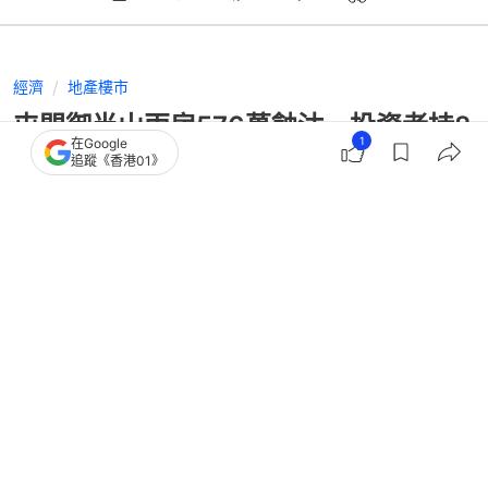
經濟
地產樓市
屯門御半山兩房576萬蝕沽 投資者持8
1
在Google
年蒸發近三成｜多圖
追蹤《香港01》
撰文：
黃祐樺