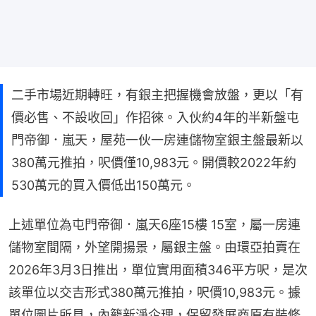
二手市場近期轉旺，有銀主把握機會放盤，更以「有
價必售、不設收回」作招徠。入伙約4年的半新盤屯
門帝御．嵐天，屋苑一伙一房連儲物室銀主盤最新以
380萬元推拍，呎價僅10,983元。開價較2022年約
530萬元的買入價低出150萬元。
上述單位為屯門帝御．嵐天6座15樓 15室，屬一房連
儲物室間隔，外望開揚景，屬銀主盤。由環亞拍賣在
2026年3月3日推出，單位實用面積346平方呎，是次
該單位以交吉形式380萬元推拍，呎價10,983元。據
單位圖片所見，內籠新淨企理，保留發展商原有裝修