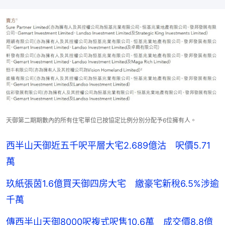
天御第二期期數內的所有住宅單位已按協定比例分別分配予6位擁有人。
西半山天御近五千呎平層大宅2.689億沽 呎價5.71
萬
玖紙張茵1.6億買天御四房大宅 繳豪宅新稅6.5%涉逾
千萬
傳西半山天御8000呎複式呎售10.6萬 成交價8.8億