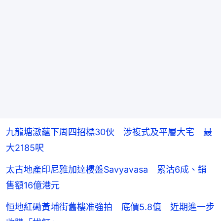
九龍塘滶蘊下周四招標30伙 涉複式及平層大宅 最
大2185呎
太古地產印尼雅加達樓盤Savyavasa 累沽6成、銷
售額16億港元
恒地紅磡黃埔街舊樓准強拍 底價5.8億 近期進一步