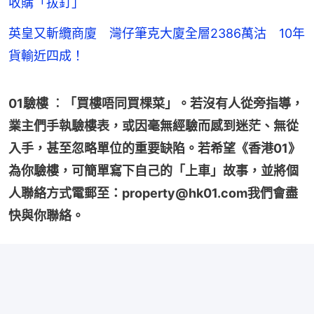
收購「拔釘」
英皇又斬纜商廈 灣仔筆克大廈全層2386萬沽 10年
貨輸近四成！
01驗樓 ︰「買樓唔同買棵菜」。若沒有人從旁指導，
業主們手執驗樓表，或因毫無經驗而感到迷茫、無從
入手，甚至忽略單位的重要缺陷。若希望《香港01》
為你驗樓，可簡單寫下自己的「上車」故事，並將個
人聯絡方式電郵至：property@hk01.com我們會盡
快與你聯絡。