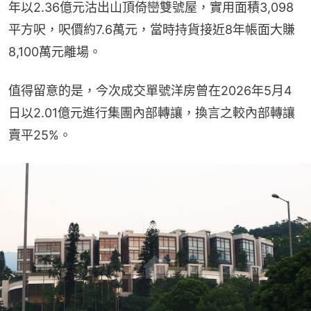
年以2.36億元沽出山頂倚巒雙號屋，實用面積3,098
平方呎，呎價約7.6萬元，當時持貨接近8年帳面大賺
8,100萬元離場。
值得留意的是，今次成交單號洋房曾在2026年5月4
日以2.01億元進行集團內部轉讓，換言之較內部轉讓
賣平25%。