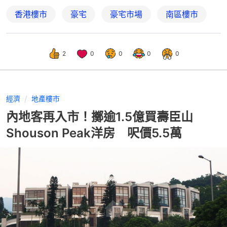
香港樓市
豪宅
豪宅市場
南區樓市
2
0
0
0
0
經濟
地產樓市
內地客再入市！擲逾1.5億買壽臣山
Shouson Peak洋房 呎價5.5萬