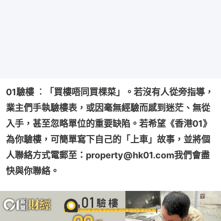
01驗樓 ︰「買樓唔同買棵菜」。若沒有人從旁指導，
業主們手執驗樓表，或因毫無經驗而感到迷茫、無從
入手，甚至忽略單位的重要缺陷。若希望《香港01》
為你驗樓，可簡單寫下自己的「上車」故事，並將個
人聯絡方式電郵至：property@hk01.com我們會盡
快與你聯絡。