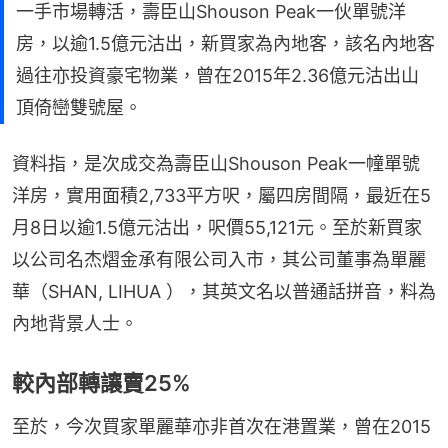
一手市場轉活，壽臣山Shouson Peak一伙單號洋
房，以逾1.5億元沽出，新買家為內地客，該名內地客
過往亦投資豪宅物業，曾在2015年2.36億元沽出山
頂倚巒雙號屋。
資料指，是次成交為壽臣山Shouson Peak一幢單號
洋房，實用面積2,733平方呎，屬四房間隔，最近在5
月8日以逾1.5億元沽出，呎價55,121元。至於新買家
以公司名杰熠金承有限公司入市，其公司董事為單麗
華（SHAN, LIHUA ），其英文名以普通話拼音，料為
內地背景人士。
較內部轉讓賣25%
至於，今次買家單麗華亦非首次在港置業，曾在2015