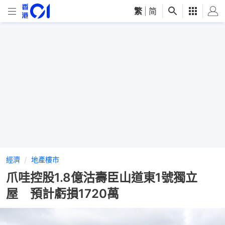
繁
|
简
經濟
地產樓市
爪哇控股1.8億沽壽臣山道東1號獨立
屋 預計虧損1720萬