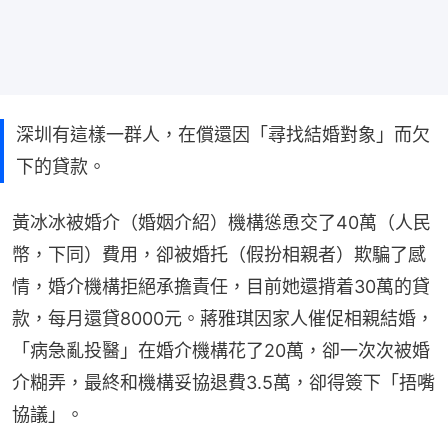
深圳有這樣一群人，在償還因「尋找結婚對象」而欠
下的貸款。
黃冰冰被婚介（婚姻介紹）機構慫恿交了40萬（人民
幣，下同）費用，卻被婚托（假扮相親者）欺騙了感
情，婚介機構拒絕承擔責任，目前她還揹着30萬的貸
款，每月還貸8000元。蔣雅琪因家人催促相親結婚，
「病急亂投醫」在婚介機構花了20萬，卻一次次被婚
介糊弄，最終和機構妥協退費3.5萬，卻得簽下「捂嘴
協議」。