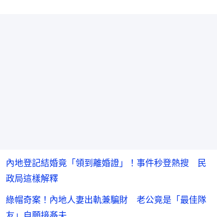
內地登記結婚竟「領到離婚證」！事件秒登熱搜 民
政局這樣解釋
綠帽奇案！內地人妻出軌兼騙財 老公竟是「最佳隊
友」自願接姦夫