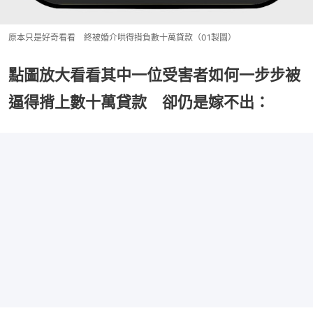
原本只是好奇看看 終被婚介哄得揹負數十萬貸款（01製圖）
點圖放大看看其中一位受害者如何一步步被
逼得揹上數十萬貸款 卻仍是嫁不出：