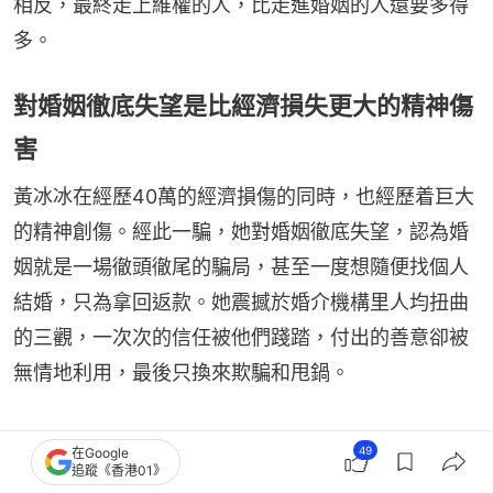
相反，最終走上維權的人，比走進婚姻的人還要多得
多。
對婚姻徹底失望是比經濟損失更大的精神傷
害
黃冰冰在經歷40萬的經濟損傷的同時，也經歷着巨大
的精神創傷。經此一騙，她對婚姻徹底失望，認為婚
姻就是一場徹頭徹尾的騙局，甚至一度想隨便找個人
結婚，只為拿回返款。她震撼於婚介機構里人均扭曲
的三觀，一次次的信任被他們踐踏，付出的善意卻被
無情地利用，最後只換來欺騙和甩鍋。
我那段時間心理和精神都出現了問
49
在Google
追蹤《香港01》
題，到現在提起來我都沒辦法平復