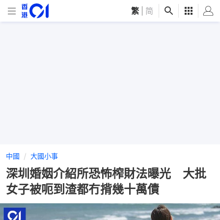
繁
|
简
中國
大國小事
深圳婚姻介紹所恐怖榨財法曝光 大批
女子被呃到渣都冇揹幾十萬債