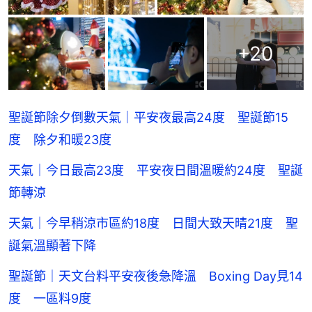
+
20
聖誕節除夕倒數天氣｜平安夜最高24度 聖誕節15
度 除夕和暖23度
天氣｜今日最高23度 平安夜日間溫暖約24度 聖誕
節轉涼
天氣｜今早稍涼市區約18度 日間大致天晴21度 聖
誕氣溫顯著下降
聖誕節｜天文台料平安夜後急降溫 Boxing Day見14
度 一區料9度