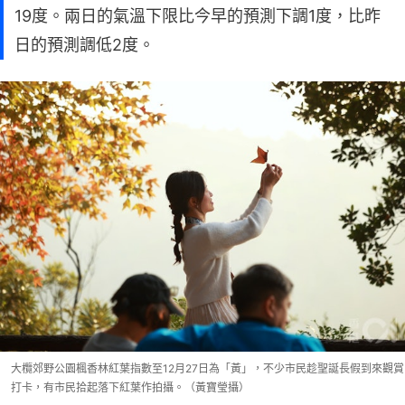
19度。兩日的氣溫下限比今早的預測下調1度，比昨
日的預測調低2度。
大欖郊野公園楓香林紅葉指數至12月27日為「黃」，不少市民趁聖誕長假到來觀賞
打卡，有市民拾起落下紅葉作拍攝。（黃寶瑩攝）