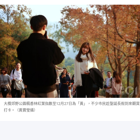
大欖郊野公園楓香林紅葉指數至12月27日為「黃」，不少市民趁聖誕長假到來觀賞
打卡。（黃寶瑩攝）