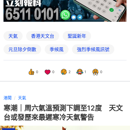
天氣
香港天文台
聖誕新年
元旦除夕倒數
季候風
強烈季候風訊號
0
0
2
1
0
港聞
天氣
寒潮｜周六氣溫預測下調至12度 天文
台或發歷來最遲寒冷天氣警告