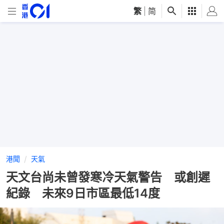
繁
|
简
港聞
天氣
天文台尚未曾發寒冷天氣警告 或創遲
紀錄 未來9日市區最低14度