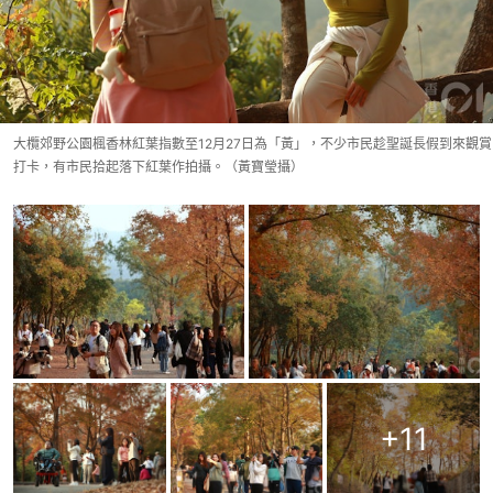
大欖郊野公園楓香林紅葉指數至12月27日為「黃」，不少市民趁聖誕長假到來觀賞
打卡，有市民拾起落下紅葉作拍攝。（黃寶瑩攝）
+
11