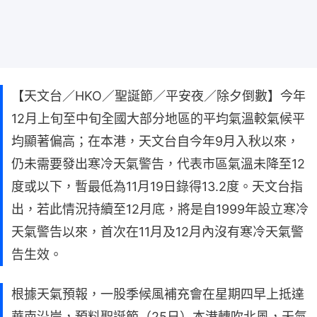
【天文台／HKO／聖誕節／平安夜／除夕倒數】今年
12月上旬至中旬全國大部分地區的平均氣溫較氣候平
均顯著偏高；在本港，天文台自今年9月入秋以來，
仍未需要發出寒冷天氣警告，代表市區氣溫未降至12
度或以下，暫最低為11月19日錄得13.2度。天文台指
出，若此情況持續至12月底，將是自1999年設立寒冷
天氣警告以來，首次在11月及12月內沒有寒冷天氣警
告生效。
根據天氣預報，一股季候風補充會在星期四早上抵達
華南沿岸，預料聖誕節（25日）本港轉吹北風，天氣