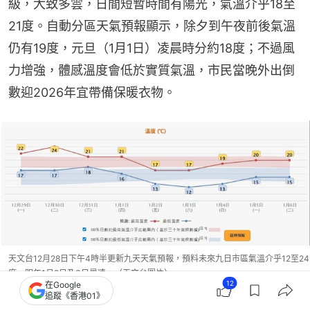
級，大致多雲，日間短暫時間有陽光，氣溫介乎18至
21度。自動分區天氣預報顯示，除夕到午夜前後氣溫
仍有19度，元旦（1月1日）凌晨時分約18度；不過風
力增強，體感溫度會低於實質氣溫，市民當晚外出倒
數迎2026年宜帶備保暖衣物。
天文台12月28日下午4時半更新九天天氣預報，預料未來九日市區氣溫介乎12至24
度，明年1月2日及3日最凍。（天文台圖片）
12
在Google
追蹤《香港01》