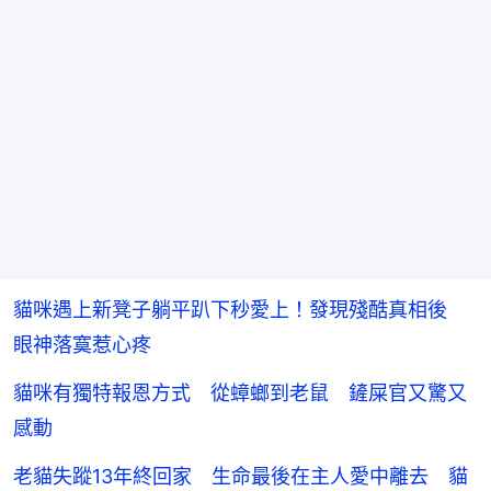
貓咪遇上新凳子躺平趴下秒愛上！發現殘酷真相後
眼神落寞惹心疼
貓咪有獨特報恩方式 從蟑螂到老鼠 鏟屎官又驚又
感動
老貓失蹤13年終回家 生命最後在主人愛中離去 貓