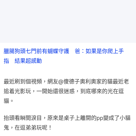
臘腸狗頭七門前有蝴蝶守護 爸：如果是你爬上手
指 結果超感動
最近刷到個視頻，網友@傻德子奧利奧家的貓最近老
追着光影玩，一開始還很迷惑，到底哪來的光在逗
貓。
抬頭看瞬間淚目，原來是桌子上離開的pp變成了小貓
鬼，在逗弟弟玩呢！