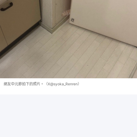
網友中元節拍下的照片。（X@syoka_Renren）