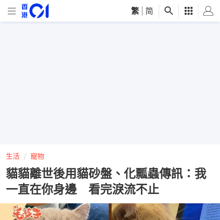
繁
|
简
生活
寵物
貓貓離世後用貓砂盤、化瓢蟲傳訊：我
一直在你身邊 看完淚流不止