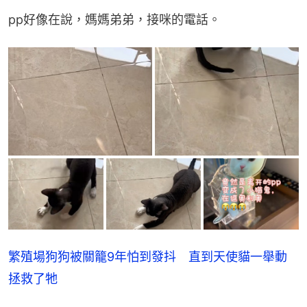
pp好像在說，媽媽弟弟，接咪的電話。
繁殖場狗狗被關籠9年怕到發抖 直到天使貓一舉動
拯救了牠