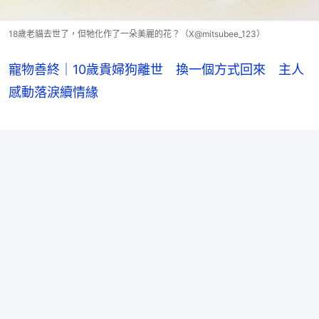
18歲老貓去世了，但牠化作了一朵美麗的花？（X@mitsubee_123）
寵物善終｜10歲貴婦狗離世 換一個方式回來 主人
感動落淚續情緣