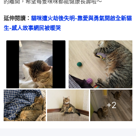
的離開，希望每隻咪咪都能健康長壽啦～
延伸閱讀：
貓咪遭火劫後失明-靠愛與勇氣開啟全新貓
生-感人故事網民被暖哭
+
2