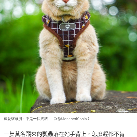
與愛貓離別，不是一個終結。（X@MoncheriSonia ）
一隻莫名飛來的瓢蟲落在她手背上，怎麼趕都不肯