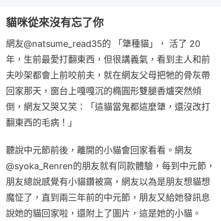
貓咪從來沒有忘了你
網友@natsume_read35的 「犟種貓」， 活了 20 
年，生前最愛打翻東西，但很講義氣，看到主人和前
夫吵架都會上前咬前夫，就在網友父母把牠的骨灰帶
回家那天，窗台上嘎嘎沉的橢圓形雙腿香爐突然傾
倒，網友又哭又笑：「這貓當鬼都這麼犟，還沒改打
翻東西的毛病！」
聽說中元節前後，離開的小貓會回家看看。網友
@syoka_Renren的朋友就有同款體驗，每到中元節，
朋友總說感覺有小貓鑽被窩，網友以為是朋友想貓想
魔怔了，直到兩三年前的中元節，朋友又給她發訊息
說她的貓回家啦，還附上了圖片，這是她的小貓。