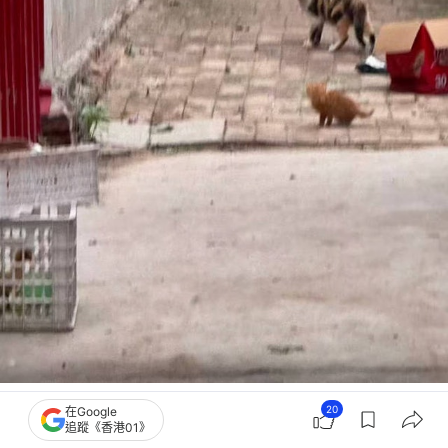
剛生過孩子不久的流浪貓媽媽，在小區裏蹲了整整半個月。幹什麼呢？牠暗中觀察
20
在Google
人類，尋找一個有緣人。牠每天觀察自己把小咪託付到的這個環境。（抖音@下次
追蹤《香港01》
見@）