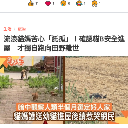
11
1
6
1
1
生活
寵物
流浪貓媽苦心「託孤」！確認貓B安全進
屋 才獨自跑向田野離世