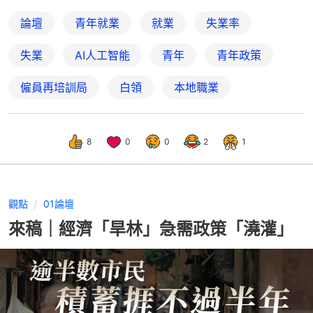
論壇
青年就業
就業
失業率
失業
AI人工智能
青年
青年政策
僱員再培訓局
白領
本地職業
8
0
0
2
1
觀點
01論壇
來稿｜經濟「旱林」急需政策「澆灌」