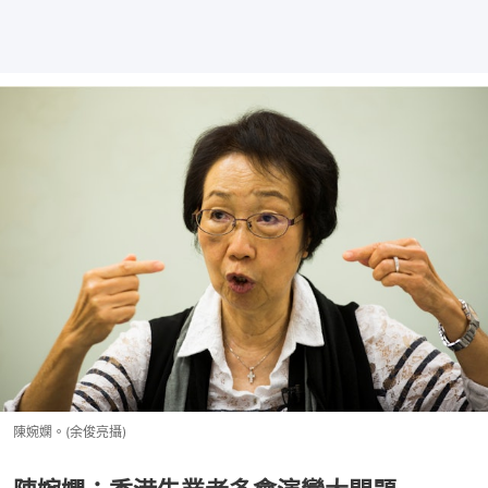
陳婉嫻。(余俊亮攝)