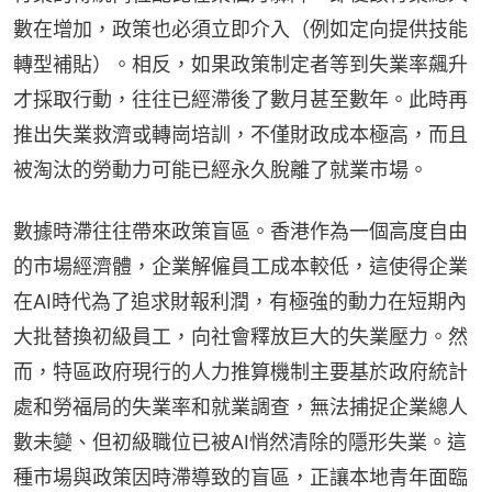
數在增加，政策也必須立即介入（例如定向提供技能
轉型補貼）。相反，如果政策制定者等到失業率飆升
才採取行動，往往已經滯後了數月甚至數年。此時再
推出失業救濟或轉崗培訓，不僅財政成本極高，而且
被淘汰的勞動力可能已經永久脫離了就業市場。
數據時滯往往帶來政策盲區。香港作為一個高度自由
的市場經濟體，企業解僱員工成本較低，這使得企業
在AI時代為了追求財報利潤，有極強的動力在短期內
大批替換初級員工，向社會釋放巨大的失業壓力。然
而，特區政府現行的人力推算機制主要基於政府統計
處和勞福局的失業率和就業調查，無法捕捉企業總人
數未變、但初級職位已被AI悄然清除的隱形失業。這
種市場與政策因時滯導致的盲區，正讓本地青年面臨