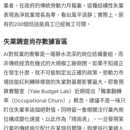
業者。在政府的傳統勞動力月報裏，這種結構性失業
表現為淨就業增長為零，看似風平浪靜；實際上，原
有的200個低技能員工已經無工可開。
失業調查尚存數據盲區
AI對就業的衝擊是一場靜水流深的崗位結構重組，而
非傳統經濟危機式的大規模工廠倒閉。如果不知道正
在發生什麼，就不可能制定出正確的政策。勞動力市
場技能紅利轉移導致的失業對基層影響最大。耶魯預
算實驗室（Yale Budget Lab）近期提出「職業翻轉
率（Occupational Churn）」概念，建議不是一味只
盯住失業率這個絕對值，同時留一隻眼關注行業內崗
位構成變化速度，以此作為「晴雨表」，一旦發現某
行業的傳統崗位配比在某個月驟降，即便該行業總人