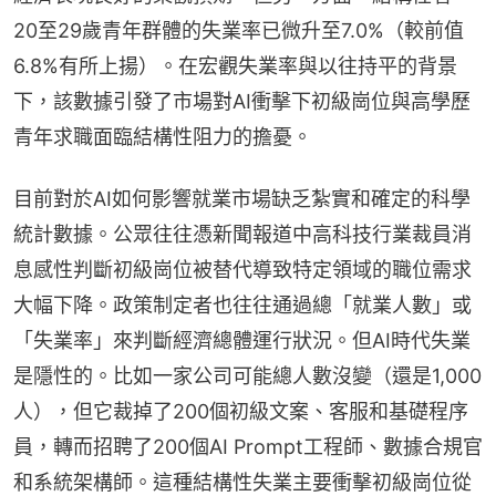
20至29歲青年群體的失業率已微升至7.0%（較前值
6.8%有所上揚）。在宏觀失業率與以往持平的背景
下，該數據引發了市場對AI衝擊下初級崗位與高學歷
青年求職面臨結構性阻力的擔憂。
目前對於AI如何影響就業市場缺乏紮實和確定的科學
統計數據。公眾往往憑新聞報道中高科技行業裁員消
息感性判斷初級崗位被替代導致特定領域的職位需求
大幅下降。政策制定者也往往通過總「就業人數」或
「失業率」來判斷經濟總體運行狀況。但AI時代失業
是隱性的。比如一家公司可能總人數沒變（還是1,000
人），但它裁掉了200個初級文案、客服和基礎程序
員，轉而招聘了200個AI Prompt工程師、數據合規官
和系統架構師。這種結構性失業主要衝擊初級崗位從