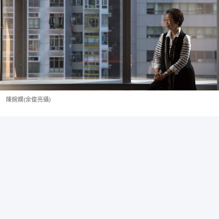
陳婉嫻(余俊亮攝)