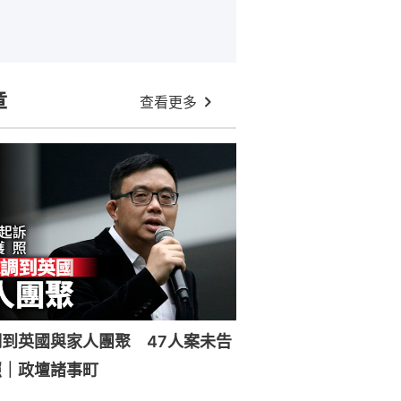
章
查看更多
到英國與家人團聚 47人案未告
照｜政壇諸事町