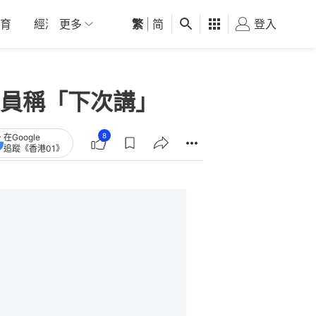
育
經濟
更多
01深圳
繁
觀點
|
简
健康
好食玩飛
登入
女
員稱「下次講」
8
在Google
追蹤《香港01》