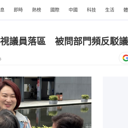
息
即時
熱榜
國際
中國
科技
生活
體
視議員落區 被問部門頻反駁議
6