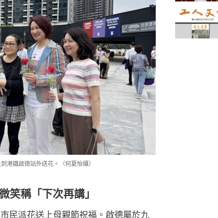
議員到港鐵啟德站外送花。（何夏怡攝）
微笑稱「下次再講」
周市民派花送上母親節祝福。啟德屬於九