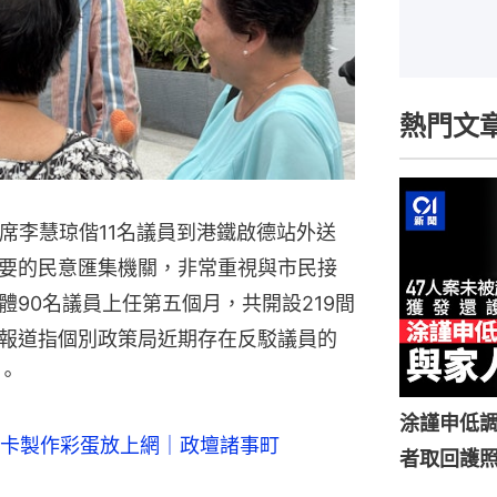
熱門文
席李慧琼偕11名議員到港鐵啟德站外送
要的民意匯集機關，非常重視與市民接
90名議員上任第五個月，共開設219間
報道指個別政策局近期存在反駁議員的
。
涂謹申低調
卡製作彩蛋放上網｜政壇諸事町
者取回護