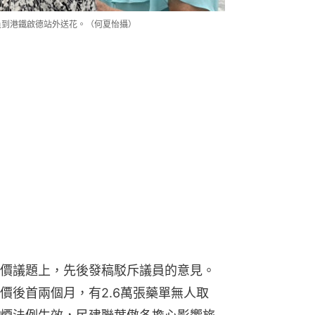
議員到港鐵啟德站外送花。（何夏怡攝）
價議題上，先後發稿駁斥議員的意見。
價後首兩個月，有2.6萬張藥單無人取