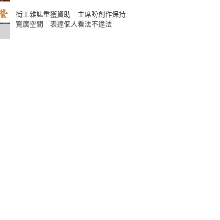
街工雜誌重獲資助 主席盼創作保持
寬廣空間 表達個人看法不違法