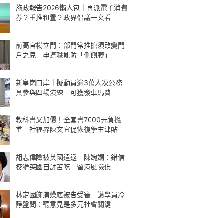
施政報告2026懶人包｜再派電子消費
券？重推租置？政界倡議一文看
前高官楊立門：部門常推搪須改變門
戶之見 串連職能防「側側膊」
新皇崗口岸｜擬動員逾3萬人次公務
員參與四場演練 可獲發車馬費
教科書又加價！全套書7000元負擔
重 社福界陳文宜促恢復學生津貼
胡志偉險被英國遣返 陳婉嫻：錯信
狡猾英國自討苦吃 留港風險低
林定國飾演燥底被告受審 讚學員冷
靜盤問：聽意見是多元社會關鍵