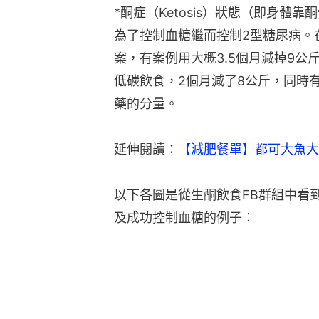
*酮症（Ketosis）狀態（即身體
為了控制血糖繼而控制2型糖尿病。
案，有案例用大概3.5個月減掉9公
低碳飲食，2個月減了8公斤，同時
藥的分量。
延伸閱讀：
【減肥餐單】都可大魚大
以下各圖是從生酮飲食FB群組中看
及成功控制血糖的例子︰