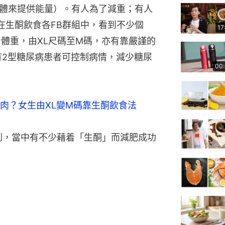
靠酮體來提供能量）。有人為了減重；有人
在生酮飲食各FB群組中，看到不少個
17
斤體重，由XL尺碼至M碼，亦有靠嚴謹的
有2型糖尿病患者可控制病情，減少糖尿
00
肉？女生由XL變M碼靠生酮飲食法
到，當中有不少藉着「生酮」而減肥成功