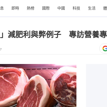
息
即時
熱榜
國際
中國
科技
生活
體
」減肥利與弊例子 專訪營養專
07