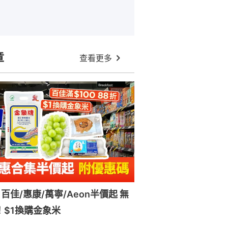
章
查看更多
百佳/惠康/萬寧/Aeon半價起 無
！$1換購金象米