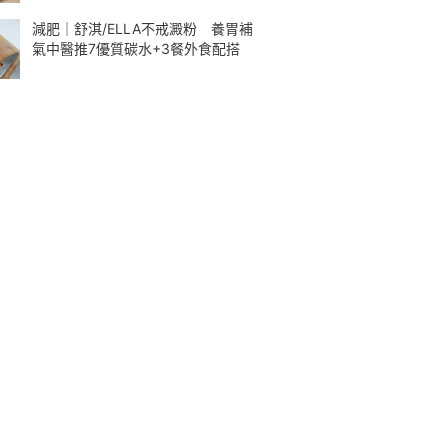
減肥｜舒淇/ELLA不戒澱粉 養胃補
氣中醫推7優質碳水+3餐外食配搭