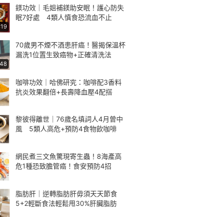
鎂功效｜毛姐補鎂助安眠！護心防失
眠7好處 4類人慎食恐流血不止
:19
70歲男不煙不酒患肝癌！醫揭保溫杯
漏洗1位置生致癌物+正確清洗法
:48
咖啡功效｜哈佛研究：咖啡配3香料
抗炎效果翻倍+長壽降血壓4配搭
黎彼得離世｜76歲名填詞人4月曾中
風 5類人高危+預防4食物飲咖啡
網民煮三文魚驚現寄生蟲！8海產高
危1種恐致膽管癌！食安預防4招
脂肪肝｜逆轉脂肪肝毋須天天節食
5+2輕斷食法輕鬆甩30%肝臟脂肪