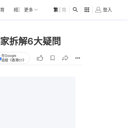
育
經濟
更多
01深圳
繁
觀點
|
简
健康
好食玩飛
登入
女
家拆解6大疑問
在Google
追蹤《香港01》