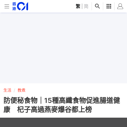
繁
|
简
生活
教煮
防便秘食物｜15種高纖食物促進腸道健
康 杞子高過燕麥爆谷都上榜