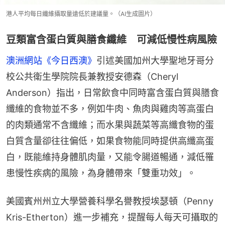
港人平均每日纖維攝取量遠低於建議量。（AI生成圖片）
豆類富含蛋白質與膳食纖維 可減低慢性病風險
澳洲網站《今日西澳》
引述美國加州大學聖地牙哥分
校公共衛生學院院長兼教授安德森（Cheryl 
Anderson）指出，日常飲食中同時富含蛋白質與膳食
纖維的食物並不多，例如牛肉、魚肉與雞肉等高蛋白
的肉類通常不含纖維；而水果與蔬菜等高纖食物的蛋
白質含量卻往往偏低，如果食物能同時提供高纖高蛋
白，既能維持身體肌肉量，又能令腸道暢通，減低罹
患慢性疾病的風險，為身體帶來「雙重功效」。
美國賓州州立大學營養科學名譽教授埃瑟頓（Penny 
Kris-Etherton）進一步補充，提醒每人每天可攝取的