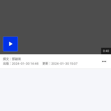
播
放
0:40
總
影
共
片
時
撰文：
鄧穎琪
間
出版：
2024-01-30 14:46
更新：
2024-01-30 15:07