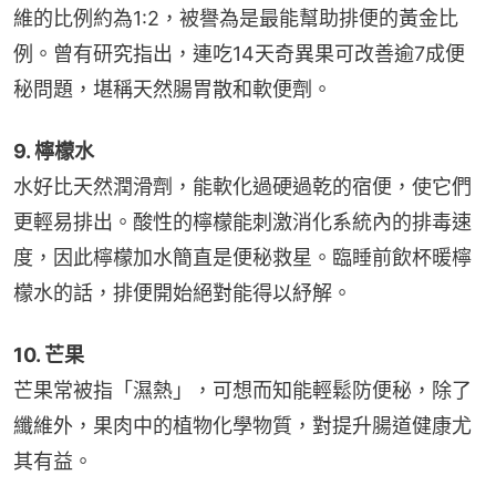
維的比例約為1:2，被譽為是最能幫助排便的黃金比
例。曾有研究指出，連吃14天奇異果可改善逾7成便
秘問題，堪稱天然腸胃散和軟便劑。
9. 檸檬水
水好比天然潤滑劑，能軟化過硬過乾的宿便，使它們
更輕易排出。酸性的檸檬能刺激消化系統內的排毒速
度，因此檸檬加水簡直是便秘救星。臨睡前飲杯暖檸
檬水的話，排便開始絕對能得以紓解。
10. 芒果
芒果常被指「濕熱」，可想而知能輕鬆防便秘，除了
纖維外，果肉中的植物化學物質，對提升腸道健康尤
其有益。