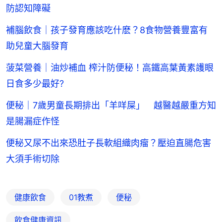
防認知障礙
補腦飲食｜孩子發育應該吃什麽？8食物營養豐富有
助兒童大腦發育
菠菜營養｜油炒補血 榨汁防便秘！高鐵高葉黃素護眼
日食多少最好?
便秘｜7歲男童長期排出「羊咩屎」 越醫越嚴重方知
是腸漏症作怪
便秘又尿不出來恐肚子長軟組織肉瘤？壓迫直腸危害
大須手術切除
健康飲食
01教煮
便秘
飲食健康資訊