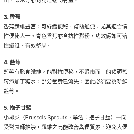
出，暖水等亦對腸道蠕動有益。
3. 香蕉
香蕉纖維豐富，可紓緩便秘、幫助通便，尤其適合慣
性便秘人士。青色香蕉亦含抗性澱粉，功效儼如可溶
性纖維，有效整腸。
4. 藍莓
藍莓有膳食纖維，能對抗便秘，不過市面上的罐頭藍
莓添加了糖水，部分營養已流失，因此必須要挑新鮮
藍莓。
5. 抱子甘藍
小椰菜（Brussels Sprouts，學名：抱子甘藍）一向
受營養師推崇，纖維之高能改善糞便質素，避免大便