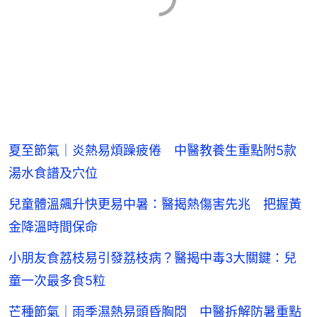
夏至節氣｜炎熱易煩躁疲倦 中醫教養生重點附5款
湯水食譜及穴位
兒童體溫飆升快更易中暑：醫揭熱傷害先兆 把握黃
金降溫時間保命
小朋友食荔枝易引發荔枝病？醫揭中毒3大關鍵：兒
童一次最多食5粒
芒種節氣｜雨季濕熱易頭昏胸悶 中醫拆解防暑重點