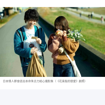
日本情人節會送出本命朱古力給心儀對象（《花束般的戀愛》劇照）