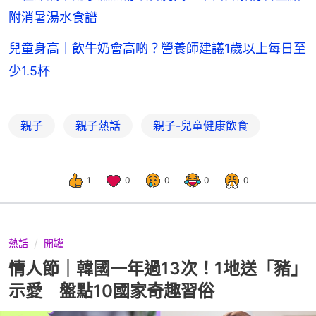
附消暑湯水食譜
兒童身高｜飲牛奶會高啲？營養師建議1歲以上每日至
少1.5杯
親子
親子熱話
親子-兒童健康飲食
1
0
0
0
0
熱話
開罐
情人節｜韓國一年過13次！1地送「豬」
示愛 盤點10國家奇趣習俗