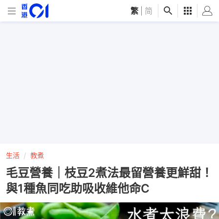
繁
|
简
生活
教煮
毛豆營養｜枝豆2煮法最留營養更鮮甜！
與1種魚同吃助吸收維他命C