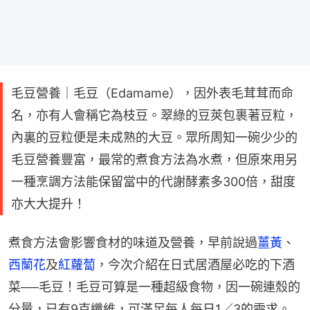
毛豆營養｜毛豆（Edamame），因外表毛茸茸而命
名，亦有人會稱它為枝豆。翠綠的豆莢包裹著豆粒，
內裏的豆粒便是未成熟的大豆。眾所周知一碗少少的
毛豆營養豐富，最常的煮食方法為水煮，但原來用另
一種烹調方法能保留當中的代謝酵素多300倍，甜度
亦大大提升！
煮食方法會影響食材的味道及營養，早前說過
薑黃
、
西蘭花
及
紅蘿蔔
，今次介紹在日式居酒屋必吃的下酒
菜──毛豆！毛豆可算是一種超級食物，因一碗連殼的
分量，已有9克纖維，可滿足每人每日1／3的需求。