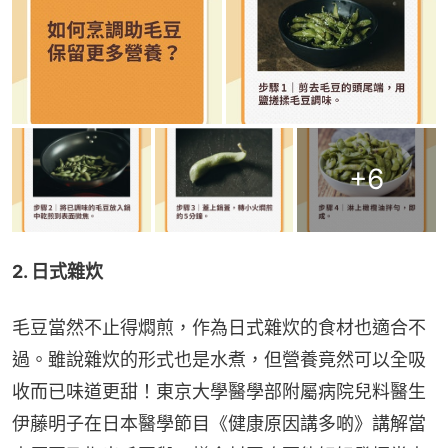
+
6
2. 日式雜炊
毛豆當然不止得燜煎，作為日式雜炊的食材也適合不
過。雖說雜炊的形式也是水煮，但營養竟然可以全吸
收而已味道更甜！東京大學醫學部附屬病院兒料醫生
伊藤明子在日本醫學節目《健康原因講多啲》講解當