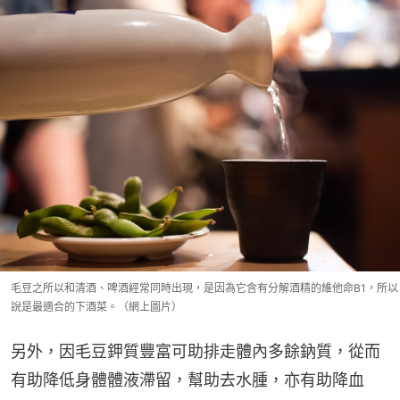
毛豆之所以和清酒、啤酒經常同時出現，是因為它含有分解酒精的維他命B1，所以
說是最適合的下酒菜。（網上圖片）
另外，因毛豆鉀質豐富可助排走體內多餘鈉質，從而
有助降低身體體液滯留，幫助去水腫，亦有助降血