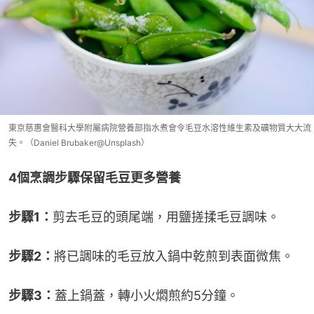
東京慈惠會醫科大學附屬病院營養部指水煮會令毛豆水溶性維生素及礦物質大大流
失。（Daniel Brubaker@Unsplash）
4個烹調步驟保留毛豆更多營養
步驟1：
剪去毛豆的頭尾端，用鹽搓揉毛豆調味。
步驟2：
將已調味的毛豆放入鍋中乾煎到表面微焦。
步驟3：
蓋上鍋蓋，轉小火燜煎約5分鐘。