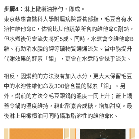
步驟4：
淋上橄欖油拌勻，即成。
東京慈惠會醫科大學附屬病院營養部指，毛豆含有水
溶性維他命C，儘管比其他蔬菜所含的維他命C耐熱，
但水煮後仍會流失將近5成。同時，水煮會令維他命B
雜、有助消水腫的鉀等礦物質通通流失。當中能提升
代謝效果的酵素「鉬」，更會在水煮時會幾乎流失。
相反，因燜煎的方法沒有加入水分，更大大保留毛豆
中的水溶性維他命及300倍含量的酵素「鉬」。另
外，燜煎的方法令毛豆跟鍋的溫度一同上升；蓋上鍋
蓋令鍋的溫度維持，藉此酵素合成糖，增加甜度。最
後淋上用橄欖油可同時攝取脂溶性的維他命K。