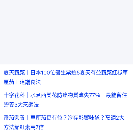
夏天蔬菜｜日本100位醫生票選5夏天有益蔬菜紅椒車
厘茄＋建議食法
十字花科｜水煮西蘭花防癌物質流失77％！最能留住
營養3大烹調法
番茄營養｜車厘茄更有益？冷存影響味道？烹調2大
方法茄紅素高7倍