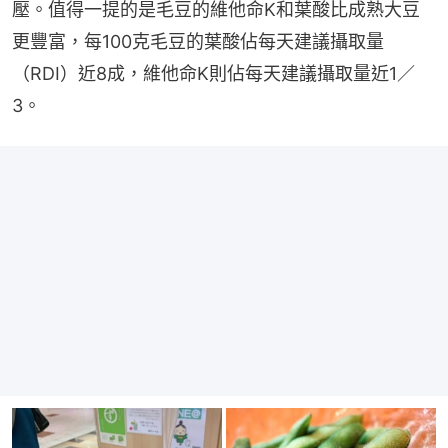
壓。值得一提的是毛豆的維他命K和葉酸比成熟大豆
更豐富，每100克毛豆的葉酸佔每天建議攝取量
（RDI）近8成，維他命K則佔每天建議攝取量近1／
3。