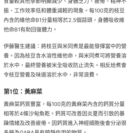
食量較其他季節明顯減少、身體乏力、疲倦、精神不
振、工作效率低和體重減輕的現象。每100克的枝豆
內含的維他命B1分量相等於2.5個蒜頭，身體吸收維
他命B1有助回復體力。
伊藤醫生建議：將枝豆與米同煮是最能發揮當中的營
養。因為枝豆含水溶性維他命，與米同煮可將營養溶
於水中，最終營養被米全吸收防止流失。相反烚煮會
令枝豆營養及味道溶於水中，非常浪費。
第1位：黃麻菜
黃麻菜鈣質豐富，每100克的黃麻菜內含的鈣質分量
相等於4條沙甸魚乾。鈣質可改善因炎夏而引致的暴
躁情緒及改善疲倦。因鈣質進入神經細胞後會分泌很
多稱為GABA具有鎮靜作用的物質。