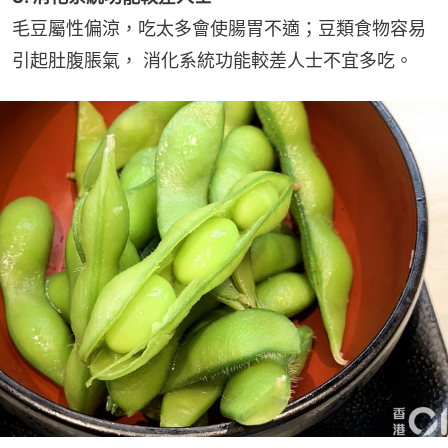
毛豆屬性偏涼，吃太多會使腸胃不適；豆類食物容易
引起肚腹脹氣， 消化系統功能較差人士不宜多吃。