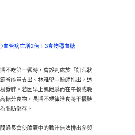
節省能量支出。林雅瑩中醫師指出，這
易發胖。若因早上飢餓感而在午餐或晚
高糖分食物，長期不規律進食將干擾胰
為脂肪儲存。
間過長會使膽囊中的膽汁無法排出參與
幅增加膽結石罹患機率。此外，胃酸持
胃炎、胃潰瘍或胃食道逆流等胃部傷