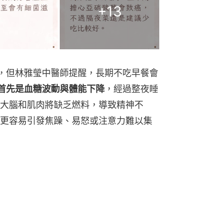
+
13
餐，但林雅瑩中醫師提醒，長期不吃早餐會
首先是血糖波動與體能下降
，經過整夜睡
大腦和肌肉將缺乏燃料，導致精神不
更容易引發焦躁、易怒或注意力難以集
心血管病亡增2倍！3食物穩血糖
期不吃第一餐時，會誤判處於「飢荒狀