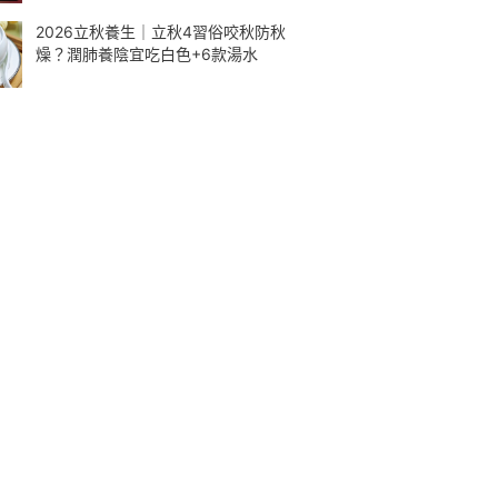
2026立秋養生｜立秋4習俗咬秋防秋
燥？潤肺養陰宜吃白色+6款湯水