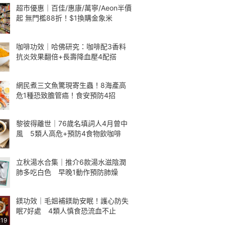
超市優惠｜百佳/惠康/萬寧/Aeon半價
起 無門檻88折！$1換購金象米
咖啡功效｜哈佛研究：咖啡配3香料
抗炎效果翻倍+長壽降血壓4配搭
網民煮三文魚驚現寄生蟲！8海產高
危1種恐致膽管癌！食安預防4招
黎彼得離世｜76歲名填詞人4月曾中
風 5類人高危+預防4食物飲咖啡
立秋湯水合集｜推介6款湯水滋陰潤
肺多吃白色 早晚1動作預防肺燥
鎂功效｜毛姐補鎂助安眠！護心防失
眠7好處 4類人慎食恐流血不止
:19