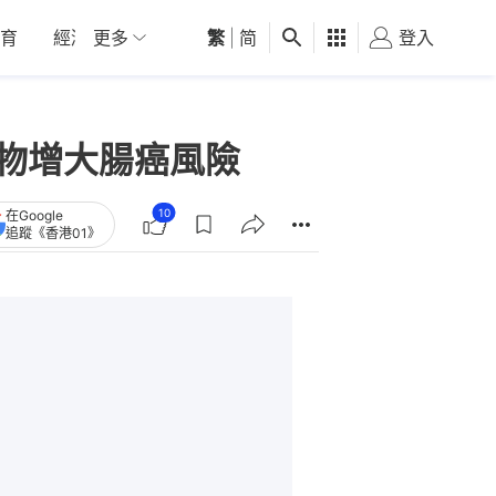
育
經濟
更多
01深圳
繁
觀點
|
简
健康
好食玩飛
登入
女
1物增大腸癌風險
10
在Google
追蹤《香港01》