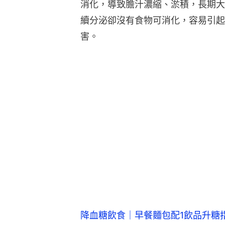
降血糖飲食｜早餐麵包配1飲品升糖指
第四項則是心血管與代謝問題
，根據
與慢性病息息相關，可能增加冠心病
患第二型糖尿病的風險。
針對忙碌的上班族，林雅瑩中醫師提
鐵律，必須徹底告別含糖奶茶與果汁