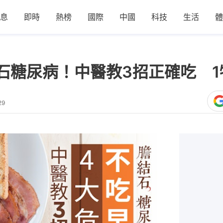
息
即時
熱榜
國際
中國
科技
生活
體
石糖尿病！中醫教3招正確吃 
29