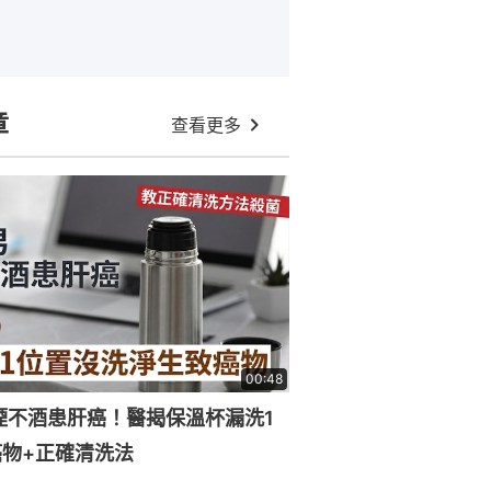
章
查看更多
00:48
煙不酒患肝癌！醫揭保溫杯漏洗1
物+正確清洗法