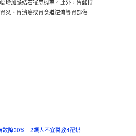
數降30% 2類人不宜醫教4配搭
多項醫學追蹤研究顯示，長期不吃早餐
罹患機率，並影響胰島素阻抗，提高罹
出「智慧挑食」三原則。第一是無糖為
等地雷飲品。第二是熱食護脾胃，中醫