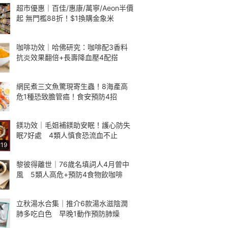
超市優惠｜百佳/惠康/萬寧/Aeon半價
起 無門檻88折！$1換購金象米
咖啡功效｜哈佛研究：咖啡配3香料
抗炎效果翻倍+長壽降血壓4配搭
網民煮三文魚驚現寄生蟲！8海產高
危1種恐致膽管癌！食安預防4招
鎂功效｜毛姐補鎂助安眠！護心防失
眠7好處 4類人慎食恐流血不止
:19
黎彼得離世｜76歲名填詞人4月曾中
風 5類人高危+預防4食物飲咖啡
立秋湯水合集｜推介6款湯水滋陰潤
肺多吃白色 早晚1動作預防肺燥