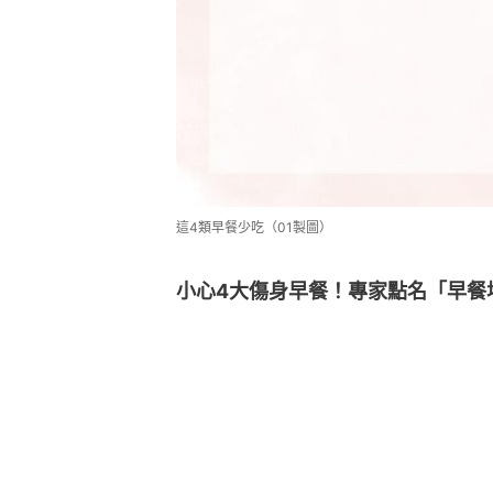
這4類早餐少吃（01製圖）
小心4大傷身早餐！專家點名「早餐地雷