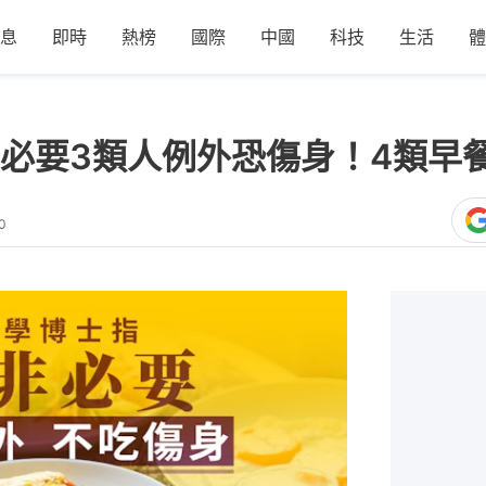
息
即時
熱榜
國際
中國
科技
生活
體
必要3類人例外恐傷身！4類早
0