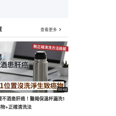
章
查看更多
00:48
煙不酒患肝癌！醫揭保溫杯漏洗1
物+正確清洗法