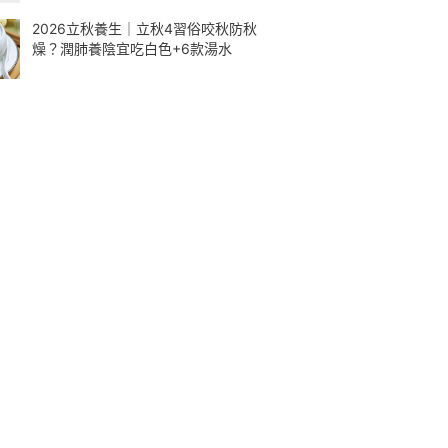
2026立秋養生｜立秋4習俗咬秋防秋
燥？潤肺養陰宜吃白色+6款湯水