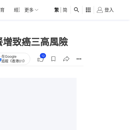
育
經濟
更多
01深圳
繁
觀點
|
简
健康
好食玩飛
登入
女
餐增致癌三高風險
12
在Google
追蹤《香港01》