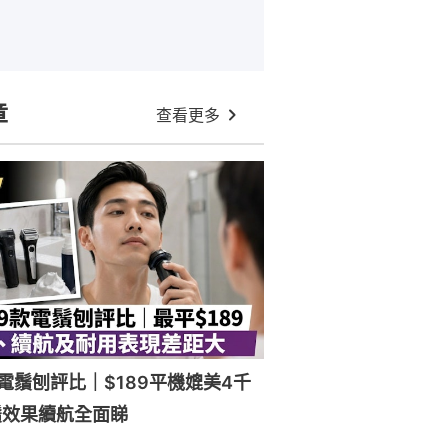
章
查看更多
電鬚刨評比｜$189平機媲美4千
鬚效果續航全面睇