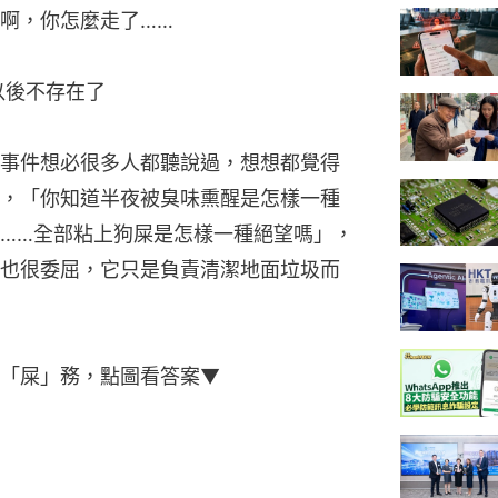
啊，你怎麼走了……
以後不存在了
事件想必很多人都聽說過，想想都覺得
，「你知道半夜被臭味熏醒是怎樣一種
……全部粘上狗屎是怎樣一種絕望嗎」，
也很委屈，它只是負責清潔地面垃圾而
「屎」務，點圖看答案▼