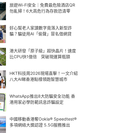
旅遊Wi-Fi安全｜免費最危險酒店QR
勿亂掃！6大高危行為存款恐清零
好心幫老人家讀數字竟落入新型詐
騙？騙徒用AI「偷聲」冒名借網貸
港大研發「原子級」超快晶片！速度
比CPU快1億倍 突破現運算瓶頸
HKT科技周2026現場直擊！一文介紹
八大AI睇香港點樣領跑智慧城市
WhatsApp推出8大防騙安全功能 香
港用家必學防範訊息詐騙設定
中國移動香港奪Ookla® Speedtest®
多項網絡大獎認證 5.5G服務推出