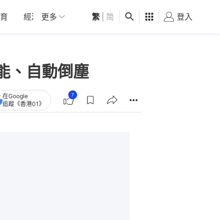
育
經濟
更多
01深圳
繁
觀點
|
简
健康
好食玩飛
登入
女
能、自動倒塵
7
在Google
追蹤《香港01》