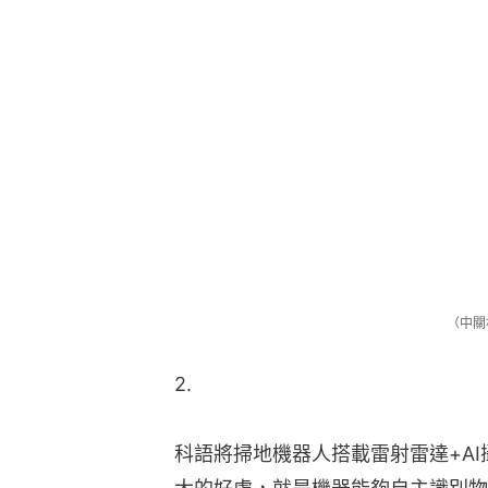
（中關
2.
科語將掃地機器人搭載雷射雷達+A