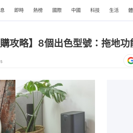
息
即時
熱榜
國際
中國
科技
生活
體
購攻略】8個出色型號：拖地功
05