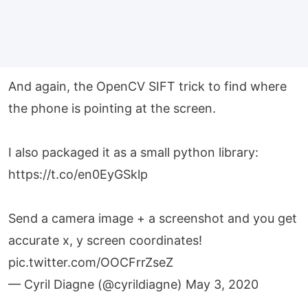
And again, the OpenCV SIFT trick to find where
the phone is pointing at the screen.
I also packaged it as a small python library:
https://t.co/en0EyGSklp
Send a camera image + a screenshot and you get
accurate x, y screen coordinates!
pic.twitter.com/OOCFrrZseZ
— Cyril Diagne (@cyrildiagne)
May 3, 2020