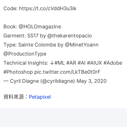
Code:
https://t.co/cVddH3u3ik
Book:
@HOLOmagazine
Garment: SS17 by
@thekarentopacio
Type: Sainte Colombe by
@MinetYoann
@ProductionType
Technical Insights: ↓
#ML
#AR
#AI
#AIUX
#Adobe
#Photoshop
pic.twitter.com/LkTBe0t0rF
— Cyril Diagne (@cyrildiagne)
May 3, 2020
資料來源：
Petapixel