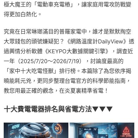
極大魔王的「電動車充電樁」，讓家庭用電攻防戰變
得更加白熱化。
究竟在日常琳瑯滿目的普羅家電中，誰才是默默掏空
大眾錢包的頭號嫌疑犯？《網路溫度計DailyView》透
過輿情分析軟體《KEYPO大數據關鍵引擎》，調查近
一年（2025/7/20～2026/7/19），討論度最高的
「家中十大吃電怪獸」排行榜。本篇除了為您依序揭
曉能耗元兇，更同步整理台電官方的科學節能指南，
教您用最正確的觀念，在炎夏裏精準省電！
十大費電電器排名與省電方法▼▼▼