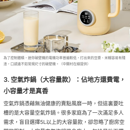
為了控制體積，迷你破壁機的電機功率普遍較低，打出來的豆漿、米糊容易有殘
渣，口感遠不如常規尺寸的破壁機。（中關村在線提供）
3. 空氣炸鍋（大容量款）：佔地方還費電，
小容量才是真香
空氣炸鍋憑藉無油健康的賣點風靡一時，但這裏要吐
槽的是大容量空氣炸鍋。很多家庭為了一次滿足多人
需求，盲目選擇5L以上的大容量款，卻忽略了廚房空