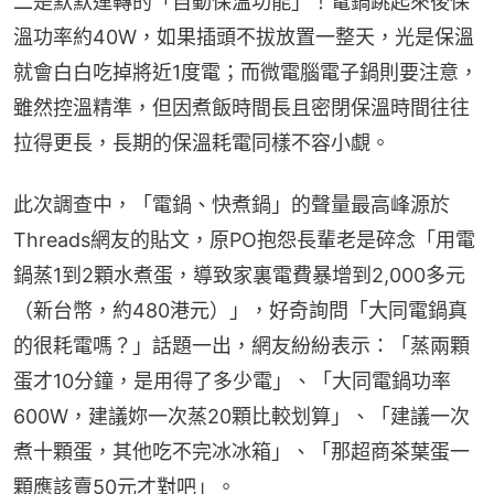
二是默默運轉的「自動保溫功能」！電鍋跳起來後保
溫功率約40W，如果插頭不拔放置一整天，光是保溫
就會白白吃掉將近1度電；而微電腦電子鍋則要注意，
雖然控溫精準，但因煮飯時間長且密閉保溫時間往往
拉得更長，長期的保溫耗電同樣不容小覷。
此次調查中，「電鍋、快煮鍋」的聲量最高峰源於
Threads網友的貼文，原PO抱怨長輩老是碎念「用電
鍋蒸1到2顆水煮蛋，導致家裏電費暴增到2,000多元
（新台幣，約480港元）」，好奇詢問「大同電鍋真
的很耗電嗎？」話題一出，網友紛紛表示：「蒸兩顆
蛋才10分鐘，是用得了多少電」、「大同電鍋功率
600W，建議妳一次蒸20顆比較划算」、「建議一次
煮十顆蛋，其他吃不完冰冰箱」、「那超商茶葉蛋一
顆應該賣50元才對吧」。