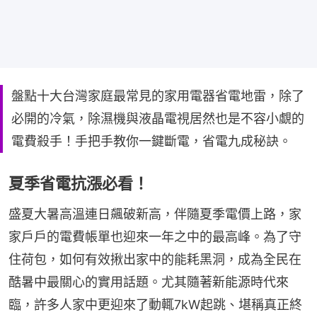
盤點十大台灣家庭最常見的家用電器省電地雷，除了
必開的冷氣，除濕機與液晶電視居然也是不容小覷的
電費殺手！手把手教你一鍵斷電，省電九成秘訣。
夏季省電抗漲必看！
盛夏大暑高溫連日飆破新高，伴隨夏季電價上路，家
家戶戶的電費帳單也迎來一年之中的最高峰。為了守
住荷包，如何有效揪出家中的能耗黑洞，成為全民在
酷暑中最關心的實用話題。尤其隨著新能源時代來
臨，許多人家中更迎來了動輒7kW起跳、堪稱真正終