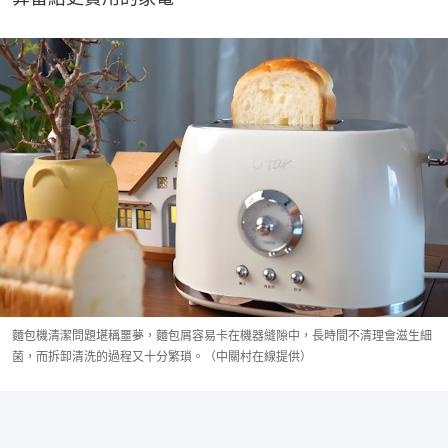
麵包機清潔問題堪稱噩夢，麵包屑容易卡在機器縫隙中，長時間不清理會滋生細
菌，而拆卸清洗的過程又十分繁瑣。（中關村在線提供）