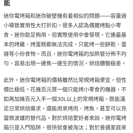
能
迷你電烤箱和迷你破壁機有着相似的問題——容量過
小導致實用性大打折扣。很多人認為偶爾烤點小零
食，迷你款足夠用，但實際使用中會發現，它連最基
本的烤雞、烤蛋糕都無法完成，只能烤一些餅乾、蛋
撻等小份食物。而且，迷你電烤箱的加熱管分佈不均
勻，容易出現一邊焦一邊生的情況，烘焙體驗極差。
此外，迷你電烤箱的價格雖然比常規烤箱便宜，但性
價比極低。花幾百元買一個只能烤小零食的機器，不
如再加幾百元入手一個30L以上的常規烤箱，既能滿
足日常烘焙需求，還能用來烤肉、烤魚，甚至可以充
當微波爐的替代品。對於烘焙愛好者來說，迷你電烤
箱只是入門陷阱，很快就會被淘汰；對於普通家庭來