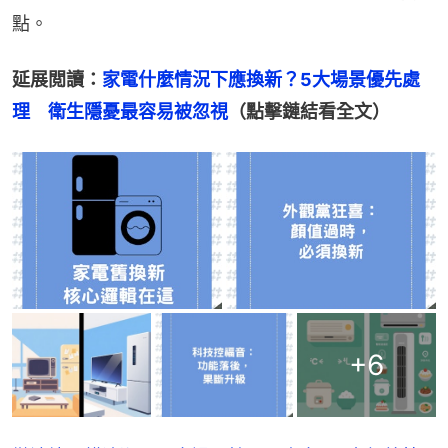
點。
延展閲讀：
家電什麼情況下應換新？5大場景優先處
理　衛生隱憂最容易被忽視
（點擊鏈結看全文）
+
6