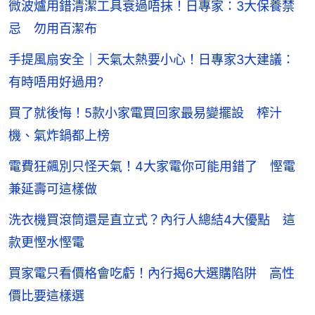
微波爐用錯清潔工具衰過唔抹！日專家：3大保養禁
忌 勿用百潔布
手提風扇安全｜天氣太熱要小心！日專家3大建議：
有時唔用好過用?
買了就後悔！5款小家電買回家最易變擺設 榨汁
機、氣炸鍋都上榜
電費狂飆別只怪天氣！4大家電你可能用錯了 慳電
兼延壽可這樣做
洗衣機買滾筒還是直立式？內行人總結4大優點 這
款更慳水慳電
買家電只看價格會吃虧！內行揭6大選購陷阱 高性
價比要這樣選