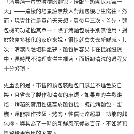
「清晨烤一片香噴噴的麵包，搭配牛奶開啟元氣一
天」——這樣的場景讓無數人對麵包機心生嚮往。然
而，現實往往是買前天天想，買後用三次。首先，麵
包機的功能極其單一，除了烤麵包幾乎別無他用，對
於飲食多樣化的家庭來說，很快就會失去新鮮感。其
次，清潔問題堪稱噩夢，麵包屑容易卡在機器縫隙
中，長時間不清理會滋生細菌，而拆卸清洗的過程又
十分繁瑣。
更重要的是，市售的預包裝麵包口感並不遜色於自
製，且省去了製作和清潔的麻煩。如果真的喜歡烘
焙，烤箱的實用性遠高於麵包機，既能烤麵包、蛋
糕，還能製作披薩、烤肉，性價比遠超單一功能的麵
包機。與其為了一時的新鮮感花費數百元，不如將預
算留給更實用的家電。