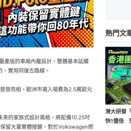
熱門文
.Polo量產版的車廂內籠設計，整體基本延續
簡約、實用同復古路線。
首發亮相，歐洲市場入場費為2.5萬歐元
港大研發「
gen未來的家族式設計風格，將配備10.25吋
快1億倍 
留大量實體按鍵，對於Volkswagen燃