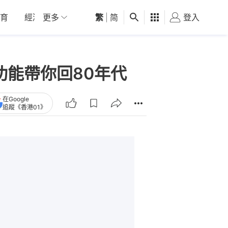
育
經濟
更多
01深圳
繁
觀點
|
简
健康
好食玩飛
登入
女
 這功能帶你回80年代
在Google
追蹤《香港01》