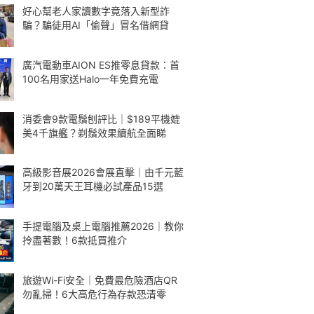
好心幫老人家讀數字竟落入新型詐
騙？騙徒用AI「偷聲」冒名借網貸
廣汽電動車AION ES推零息貸款：首
100名用家送Halo一年免費充電
消委會9款電鬚刨評比｜$189平機媲
美4千旗艦？剃鬚效果續航全面睇
高級影音展2026會展直擊｜由千元藍
牙到20萬天王耳機必試產品15選
手提電腦及桌上電腦推薦2026｜教你
拎盡著數！6款抵買推介
旅遊Wi-Fi安全｜免費最危險酒店QR
勿亂掃！6大高危行為存款恐清零