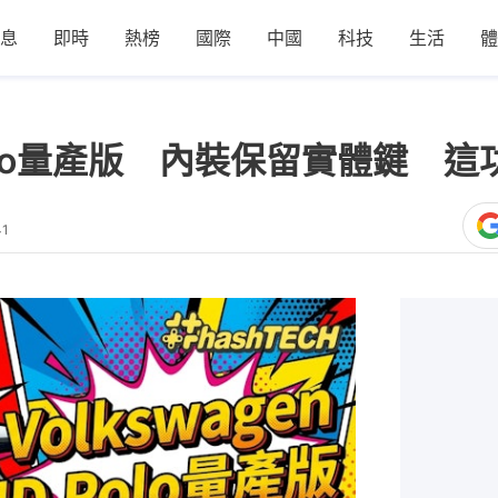
息
即時
熱榜
國際
中國
科技
生活
體
ID.Polo量產版 內裝保留實體鍵
41