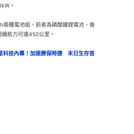
6kW。
kWh兩種電池組，前者為磷酸鐵鋰電池，後
組續航力可達450公里。
ck外星科技內幕！加速勝保時捷　末日生存首