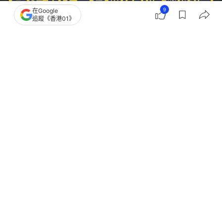
9
在Google
追蹤《香港01》
撰文：
鍾世傑
出版：
2026-08-06 11:33
更新：
2026-08-06 11:34
旅遊 Wi-Fi 危機｜海外免費 Wi-Fi 千萬別亂連！專家
警告 6 大高危習慣 銀行存款恐瞬間清空｜暑假外遊