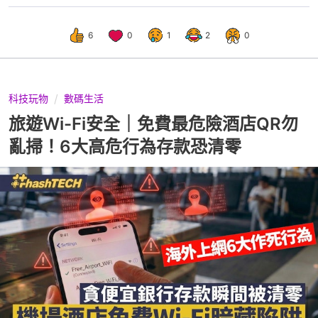
6
0
1
2
0
科技玩物
數碼生活
旅遊Wi-Fi安全｜免費最危險酒店QR勿
亂掃！6大高危行為存款恐清零