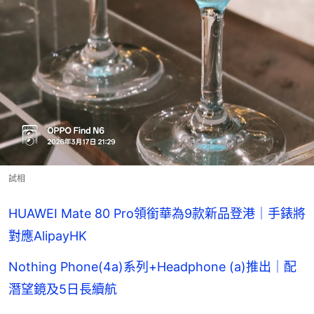
試相
HUAWEI Mate 80 Pro領銜華為9款新品登港｜手錶將
對應AlipayHK
Nothing Phone(4a)系列+Headphone (a)推出｜配
潛望鏡及5日長續航