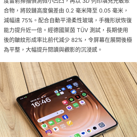
度雷射掃描偵測微小凹凸，再以 3D 列印填充光敏聚
合物，將鉸鏈高度偏差由 0.2 毫米降至 0.05 毫米，
減幅達 75%。配合自動平滑柔性玻璃，手機形狀恢復
能力提升近一倍。經德國萊茵 TÜV 測試，長期使用
後的皺紋形成率比前代減少 82%，令屏幕在展開後極
為平整，大幅提升閱讀與觀影的沉浸感。