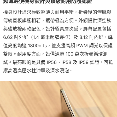
超薄輕便機身設計與頂級耐用防護認證
機身設計追求極致輕薄與耐用平衡，折疊後的體感與
傳統直板旗艦相若，攜帶極為方便。外觀提供深空鈦
與盛放橙兩款配色，設計極具層次感。屏幕配置包括 
6.62 吋外屏（1.4 毫米超窄邊框）及 8.12 吋內屏，峰
值亮度均達 1800nits，並支援高頻 PWM 調光以保護
雙眼。耐用度方面，設備通過 100 萬次折疊循環測
試。最亮眼的是具備 IP56、IP58 及 IP59 認證，可抵
禦高溫高壓水柱沖擊及深水浸泡。