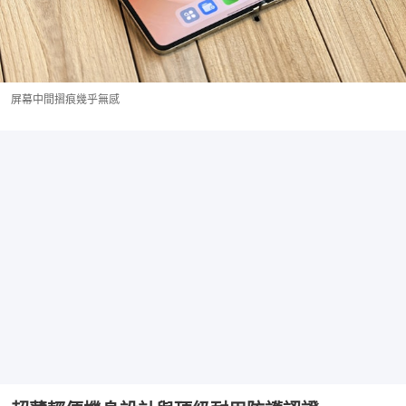
屏幕中間摺痕幾乎無感