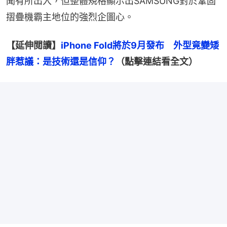
聞有所出入，但整體規格顯示出SAMSUNG對於鞏固
摺疊機霸主地位的強烈企圖心。
【延伸閲讀】
iPhone Fold將於9月發布　外型竟變矮
胖惹議：是技術還是信仰？
（點擊連結看全文）