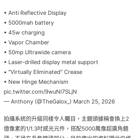
• Anti Reflective Display
• 5000mah battery
• 45w charging
• Vapor Chamber
• 50mp Ultrawide camera
• Laser-drilled display metal support
• "Virtually Eliminated" Crease
• New Hinge Mechanism
pic.twitter.com/9wuNI7SLjN
— Anthony (@TheGalox_)
March 25, 2026
拍攝系統的升級同樣令人矚目，主鏡頭據稱會換上2
億像素的1/1.3吋感光元件，搭配5000萬像超廣角鏡