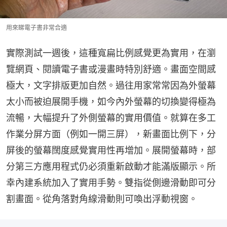
用來睇電子書非常合適
實際測試一週後，這種寬扁比例感覺更為實用，在瀏
覽網頁、閱讀電子書或漫畫時特別舒適。畫面空間感
極大，文字排版更加自然。過往用家常常因為外螢幕
太小而被迫展開手機，如今內外螢幕的切換變得極為
流暢，大幅提升了外側螢幕的實用價值。就算在多工
作業分屏方面（例如一開三屏），新畫面比例下，分
屏後的螢幕闊度感覺實用性再增加。展開螢幕時，部
分第三方應用程式仍必須重新啟動才能滿版顯示。所
幸內建系統加入了實用手勢。雙指從側邊滑動即可分
割畫面。從角落對角線滑動則可喚出浮動視窗。