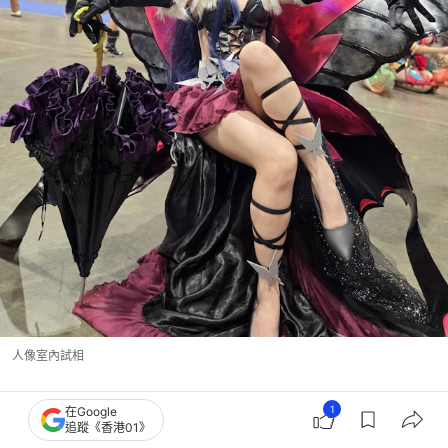
人像室內試相
買防水手機先知被坑？試水紙變色即要幾千元維修！
1
在Google
追蹤《香港01》
揭5個防水真相