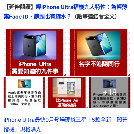
【延伸閲讀】
曝iPhone Ultra摺機九大特性：為輕薄
棄Face ID、鏡頭也有縮水？
（點擊連結看全文）
+
18
iPhone Ultra最快9月登場硬撼三星！5款全新「闊芒
摺機」規格曝光