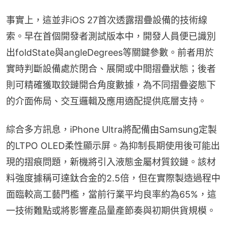
事實上，這並非iOS 27首次透露摺疊設備的技術線
索。早在首個開發者測試版本中，開發人員便已識別
出foldState與angleDegrees等關鍵參數。前者用於
實時判斷設備處於閉合、展開或中間摺疊狀態；後者
則可精確獲取鉸鏈開合角度數據，為不同摺疊姿態下
的介面佈局、交互邏輯及應用適配提供底層支持。
綜合多方訊息，iPhone Ultra將配備由Samsung定製
的LTPO OLED柔性顯示屏。為抑制長期使用後可能出
現的摺痕問題，新機將引入液態金屬材質鉸鏈。該材
料強度據稱可達鈦合金的2.5倍，但在實際製造過程中
面臨較高工藝門檻，當前行業平均良率約為65%，這
一技術難點或將影響產品量產節奏與初期供貨規模。