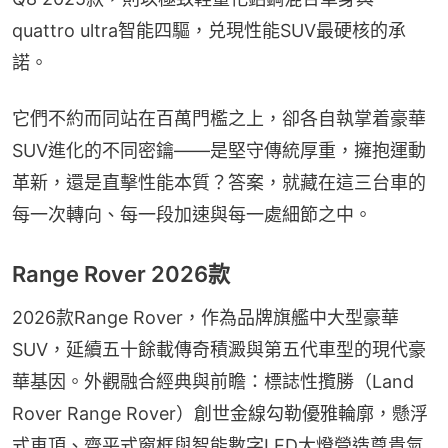
quattro ultra智能四驅，兑現性能SUV最硬核的承
諾。
它們不約而同站在百萬門檻之上，卻各自執掌着豪華
SUV進化的不同密鑰——是堅守傳統厚重，擁抱運動
革新，還是直擊性能本質？答案，就藏在這三台車的
每一次轉向、每一段加速與每一處細節之中。
Range Rover 2026款
2026款Range Rover，作為品牌旗艦中大型豪華
SUV，延續五十餘載傳奇積澱與第五代車型的現代豪
華基因。外觀融合經典與前瞻：標誌性攬勝（Land 
Rover Range Rover）創世金線勾勒優雅輪廓，懸浮
式車頂、齊平式窗框與智能數字LED大燈營造尊貴氣