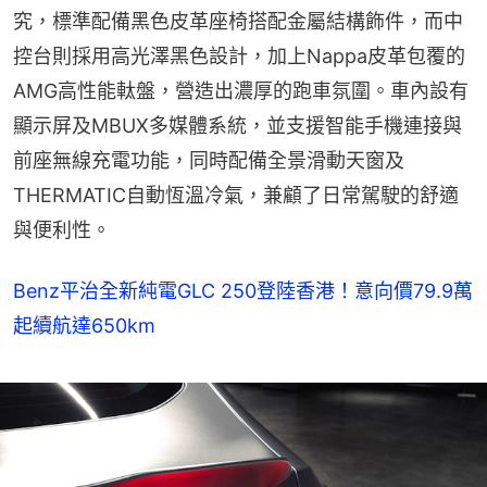
究，標準配備黑色皮革座椅搭配金屬結構飾件，而中
控台則採用高光澤黑色設計，加上Nappa皮革包覆的
AMG高性能軚盤，營造出濃厚的跑車氛圍。車內設有
顯示屏及MBUX多媒體系統，並支援智能手機連接與
前座無線充電功能，同時配備全景滑動天窗及
THERMATIC自動恆溫冷氣，兼顧了日常駕駛的舒適
與便利性。
Benz平治全新純電GLC 250登陸香港！意向價79.9萬
起續航達650km