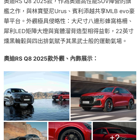
奧迪RS Q8 2025款，作為奧迪高性能SUV陣營的旗
艦之作，與林寶堅尼Urus、賓利添越共享MLB evo豪
華平台。外觀極具侵略性：大尺寸八邊形蜂窩格柵、
犀利LED矩陣大燈與寬體溜背造型相得益彰，22英寸
燻黑輪轂與四出排氣賦予其黑武士般的運動氣場。
奧迪RS Q8 2025款外觀、內飾展示：
+
2