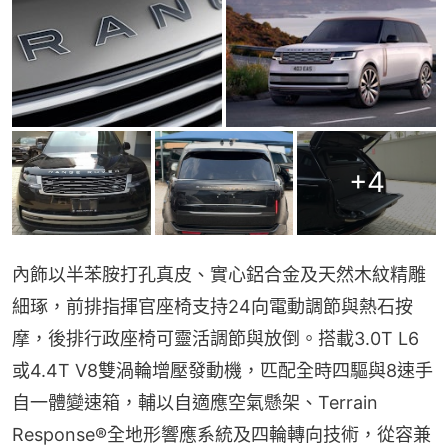
+
4
內飾以半苯胺打孔真皮、實心鋁合金及天然木紋精雕
細琢，前排指揮官座椅支持24向電動調節與熱石按
摩，後排行政座椅可靈活調節與放倒。搭載3.0T L6
或4.4T V8雙渦輪增壓發動機，匹配全時四驅與8速手
自一體變速箱，輔以自適應空氣懸架、Terrain 
Response®全地形響應系統及四輪轉向技術，從容兼