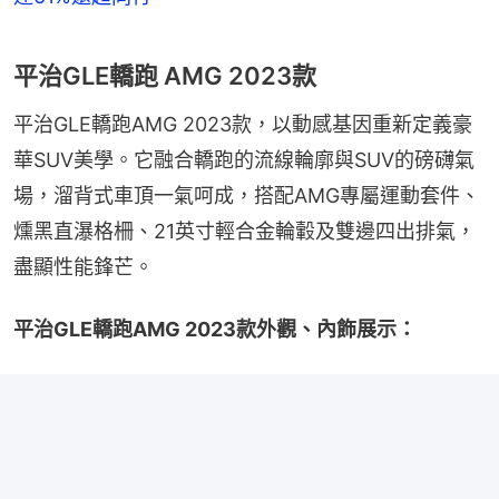
平治GLE轎跑 AMG 2023款
平治GLE轎跑AMG 2023款，以動感基因重新定義豪
華SUV美學。它融合轎跑的流線輪廓與SUV的磅礴氣
場，溜背式車頂一氣呵成，搭配AMG專屬運動套件、
燻黑直瀑格柵、21英寸輕合金輪轂及雙邊四出排氣，
盡顯性能鋒芒。
平治GLE轎跑AMG 2023款外觀、內飾展示：