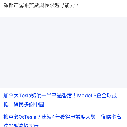
顧都市駕乘質感與極限越野能力。
加拿大Tesla劈價一半平過香港！Model 3變全球最
抵 網民多謝中國
換車必揀Tesla？連續4年獲得忠誠度大獎 復購率高
達61%遠超同行