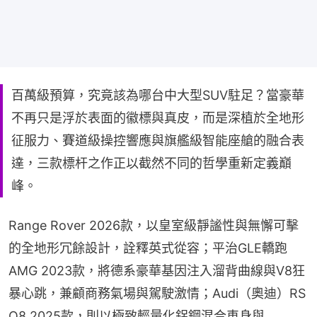
百萬級預算，究竟該為哪台中大型SUV駐足？當豪華
不再只是浮於表面的徽標與真皮，而是深植於全地形
征服力、賽道級操控響應與旗艦級智能座艙的融合表
達，三款標杆之作正以截然不同的哲學重新定義巔
峰。
Range Rover 2026款，以皇室級靜謐性與無懈可擊
的全地形冗餘設計，詮釋英式從容；平治GLE轎跑
AMG 2023款，將德系豪華基因注入溜背曲線與V8狂
暴心跳，兼顧商務氣場與駕駛激情；Audi（奧迪）RS 
Q8 2025款，則以極致輕量化鋁鋼混合車身與