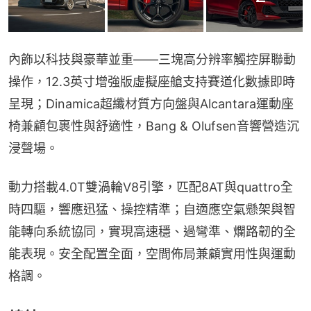
內飾以科技與豪華並重——三塊高分辨率觸控屏聯動
操作，12.3英寸增強版虛擬座艙支持賽道化數據即時
呈現；Dinamica超纖材質方向盤與Alcantara運動座
椅兼顧包裹性與舒適性，Bang & Olufsen音響營造沉
浸聲場。
動力搭載4.0T雙渦輪V8引擎，匹配8AT與quattro全
時四驅，響應迅猛、操控精準；自適應空氣懸架與智
能轉向系統協同，實現高速穩、過彎準、爛路韌的全
能表現。安全配置全面，空間佈局兼顧實用性與運動
格調。