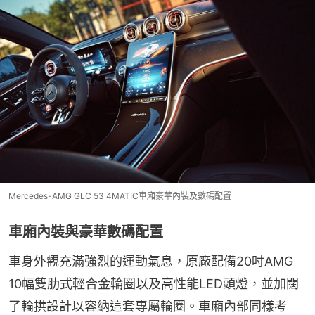
Mercedes-AMG GLC 53 4MATIC車廂豪華內裝及數碼配置
車廂內裝與豪華數碼配置
車身外觀充滿強烈的運動氣息，原廠配備20吋AMG 
10幅雙肋式輕合金輪圈以及高性能LED頭燈，並加闊
了輪拱設計以容納這套專屬輪圈。車廂內部同樣考