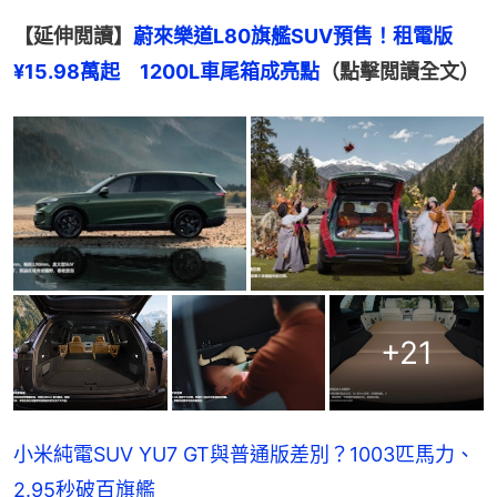
【延伸閲讀】
蔚來樂道L80旗艦SUV預售！租電版
¥15.98萬起　1200L車尾箱成亮點
（點擊閲讀全文）
+
21
小米純電SUV YU7 GT與普通版差別？1003匹馬力、
2.95秒破百旗艦