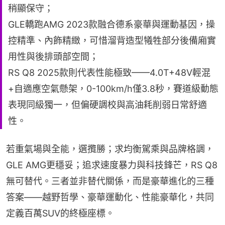
稍顯保守；
GLE轎跑AMG 2023款融合德系豪華與運動基因，操
控精準、內飾精緻，可惜溜背造型犧牲部分後備廂實
用性與後排頭部空間；
RS Q8 2025款則代表性能極致——4.0T+48V輕混
+自適應空氣懸架，0-100km/h僅3.8秒，賽道級動態
表現同級獨一，但偏硬調校與高油耗削弱日常舒適
性。
若重氣場與全能，選攬勝；求均衡駕乘與品牌格調，
GLE AMG更穩妥；追求速度暴力與科技鋒芒，RS Q8
無可替代。三者並非替代關係，而是豪華進化的三種
答案——越野哲學、豪華運動化、性能豪華化，共同
定義百萬SUV的終極座標。