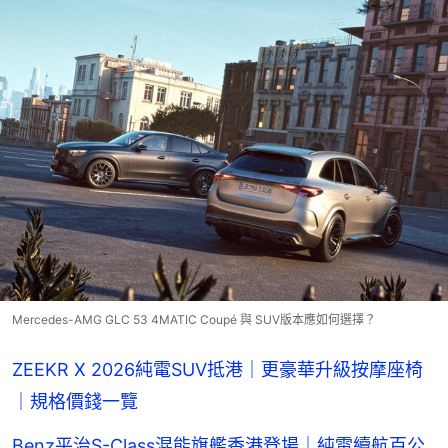
Mercedes-AMG GLC 53 4MATIC Coupé 與 SUV版本應如何選擇？
ZEEKR X 2026純電SUV抵港｜更豪華升級按摩座椅
｜規格價錢一覽
Benz平治S-Class混能旗艦香港登場｜純電續航百公