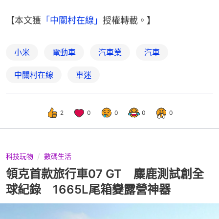
【本文獲
「中關村在線」
授權轉載。】
小米
電動車
汽車業
汽車
中關村在線
車迷
2
0
0
0
0
科技玩物
數碼生活
領克首款旅行車07 GT 麋鹿測試創全
球紀錄 1665L尾箱變露營神器