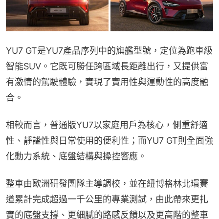
YU7 GT是YU7產品序列中的旗艦型號，定位為跑車級
智能SUV。它既可勝任跨區域長距離出行，又提供富
有激情的駕駛體驗，實現了實用性與運動性的高度融
合。
相較而言，普通版YU7以家庭用戶為核心，側重舒適
性、靜謐性與日常使用的便利性；而YU7 GT則全面強
化動力系統、底盤結構與操控響應。
整車由歐洲研發團隊主導調校，並在紐博格林北環賽
道累計完成超過一千公里的專業測試，由此帶來更扎
實的底盤支撐、更細膩的路感反饋以及更高階的整車