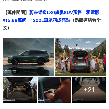
【延伸閲讀】
蔚來樂道L80旗艦SUV預售！租電版
¥15.98萬起　1200L車尾箱成亮點
（點擊連結看全
文）
+
21