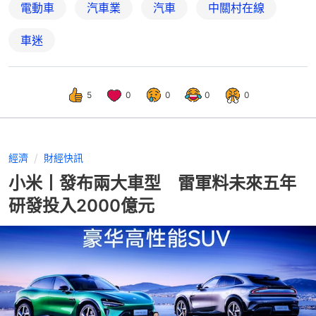
電動車
汽車業
汽車
中關村在線
車迷
5
0
0
0
0
經濟
財經快訊
小米丨發布兩大車型 雷軍料未來五年
研發投入2000億元