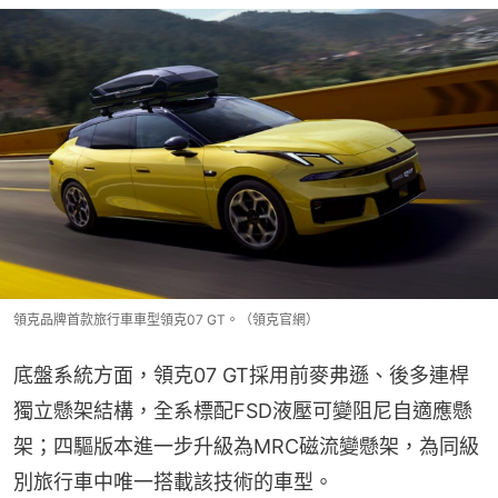
領克品牌首款旅行車車型領克07 GT。（領克官網）
底盤系統方面，領克07 GT採用前麥弗遜、後多連桿
獨立懸架結構，全系標配FSD液壓可變阻尼自適應懸
架；四驅版本進一步升級為MRC磁流變懸架，為同級
別旅行車中唯一搭載該技術的車型。