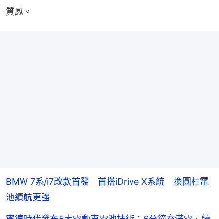
質感。
BMW 7系/i7改款首發 首搭iDrive X系統 換圓柱電
池續航更強
寧德時代發布5大電動車電池技術：6分鐘充滿電、續