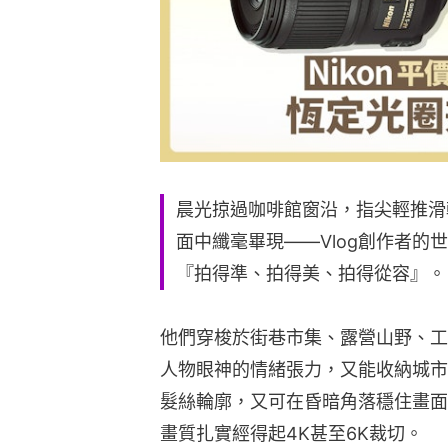
晨光掠過咖啡館窗沿，指尖輕推滑
面中纖毫畢現——Vlog創作者的
『拍得準、拍得美、拍得從容』。
他們穿梭於街巷市集、露營山野、工
人物眼神的情緒張力，又能收納城市
髮絲輪廓，又可在昏暗角落穩住畫面
畫質扎實經得起4K甚至6K裁切。