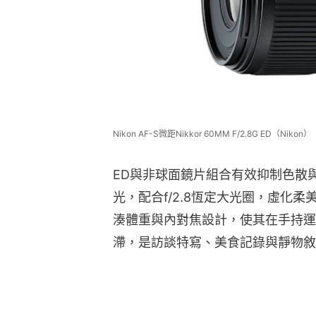
Nikon AF-S微距Nikkor 60MM F/2.8G ED（Nikon）
ED與非球面鏡片組合有效抑制色散
光，配合f/2.8恆定大光圈，虛化
湊體重與內對焦設計，使其在手持運
滯，是訪談特寫、美食記錄與靜物敘