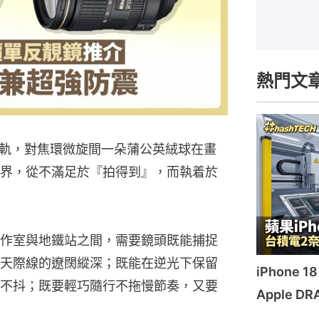
熱門文
軌，對焦環微旋間一朵蒲公英絨球在畫
世界，從不滿足於『拍得到』，而執着於
作室與地鐵站之間，需要鏡頭既能捕捉
天際線的遼闊縱深；既能在逆光下保留
iPhone
不抖；既要輕巧隨行不拖慢節奏，又要
Apple 