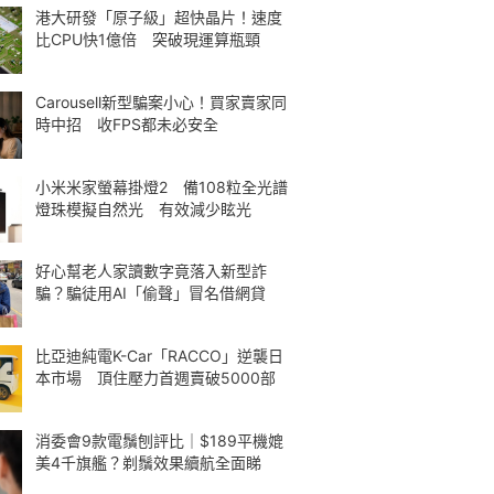
港大研發「原子級」超快晶片！速度
比CPU快1億倍 突破現運算瓶頸
Carousell新型騙案小心！買家賣家同
時中招 收FPS都未必安全
小米米家螢幕掛燈2 備108粒全光譜
燈珠模擬自然光 有效減少眩光
好心幫老人家讀數字竟落入新型詐
騙？騙徒用AI「偷聲」冒名借網貸
比亞迪純電K-Car「RACCO」逆襲日
本市場 頂住壓力首週賣破5000部
消委會9款電鬚刨評比｜$189平機媲
美4千旗艦？剃鬚效果續航全面睇