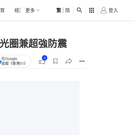
育
經濟
更多
01深圳
繁
觀點
|
简
健康
好食玩飛
登入
女
定光圈兼超強防震
4
在Google
追蹤《香港01》