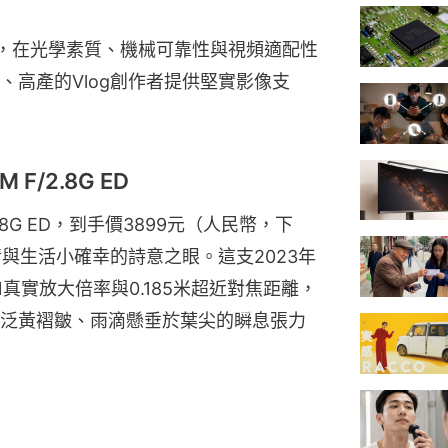
沉澱，在光學素質、機械可靠性與視頻適配性
、高產的Vlog創作者提供堅實影像支
M F/2.8G ED
 F/2.8G ED，到手價3899元（人民幣，下
情與生活小確幸的詩意之眼。這支2023年
真實放大倍率與0.185米超近對焦距離，
泛黃褶皺、雨滴懸垂於葉尖的瞬息張力