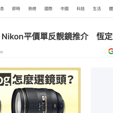
息
即時
熱榜
國際
中國
科技
生活
體
：Nikon平價單反靚鏡推介 恆
00