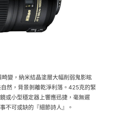
與畸變，納米結晶塗層大幅削弱鬼影眩
柔美自然，背景剝離乾淨利落。425克的緊
鏡或小型穩定器上響應迅捷，毫無遲
事不可或缺的『細節詩人』。