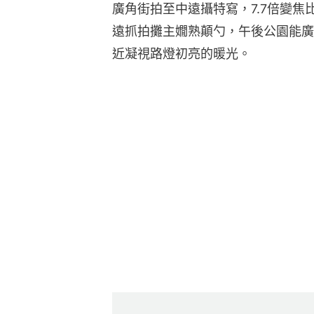
廣角街拍至中遠攝特寫，7.7倍變
遠抓拍攤主嫺熟顛勺，午後公園能廣
近凝視路燈初亮的暖光。