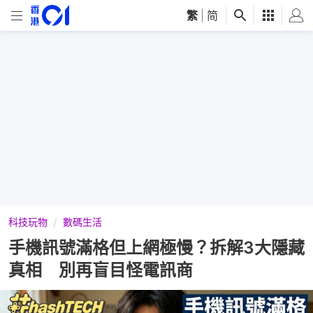
繁
|
简
科技玩物
數碼生活
手機訊號滿格但上網極慢？拆解3大隱藏
真相 別再盲目怪電訊商