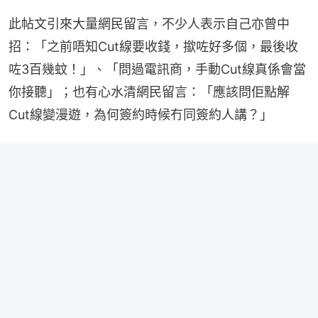
此帖文引來大量網民留言，不少人表示自己亦曾中
招：「之前唔知Cut線要收錢，撳咗好多個，最後收
咗3百幾蚊！」、「問過電訊商，手動Cut線真係會當
你接聽」；也有心水清網民留言：「應該問佢點解
Cut線變漫遊，為何簽約時候冇同簽約人講？」