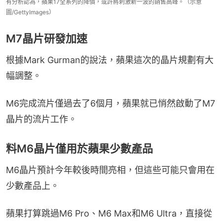
有分析認為，蘋果17全系列的降價，或許將刺激新一波的銷售高峰。（示意
圖/GettyImages）
M7晶片研發加速
根據Mark Gurman的說法，蘋果這次的晶片規劃有大
幅調整。
M6完成流片僅過去了6個月，蘋果就已悄然啟動了M7
晶片的流片工作。
料M6晶片僅用於蘋果少數產品
M6晶片預計今年較後時間亮相，但這些可能只會用在
少數產品上。
蘋果打算跳過M6 Pro、M6 Max和M6 Ultra，直接從