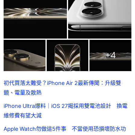
+
4
初代買落太難受？iPhone Air 2最新傳聞：升級雙
鏡、電量及散熱
iPhone Ultra爆料｜iOS 27揭採用雙電池設計 換電
維修費有望大減
Apple Watch勿做這5件事 不當使用恐損壞防水功