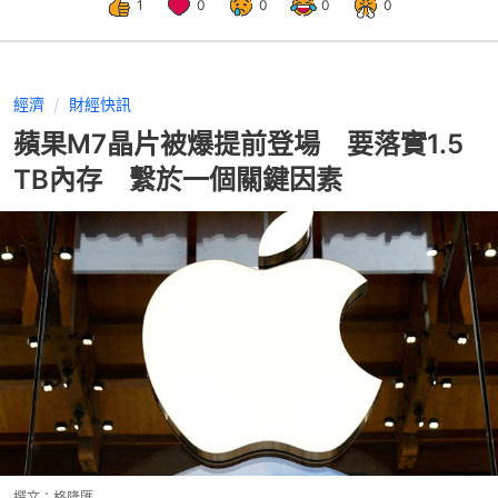
1
0
0
0
0
經濟
財經快訊
蘋果M7晶片被爆提前登場 要落實1.5
TB內存 繫於一個關鍵因素
撰文：
格隆匯