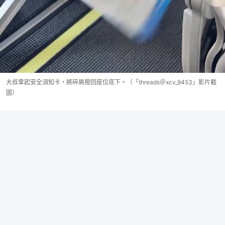
大叔拿起安全須知卡，將碎屑撥回座位底下。（「threads＠xcv_9453」影片截
圖）