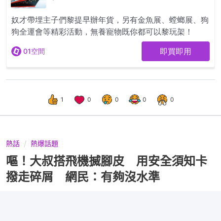
1
0
0
0
0
熱話
熱爆話題
嘔！大叔搭飛機搣腳皮 用安全須知卡
撥走碎屑 網民：有夠沒水準