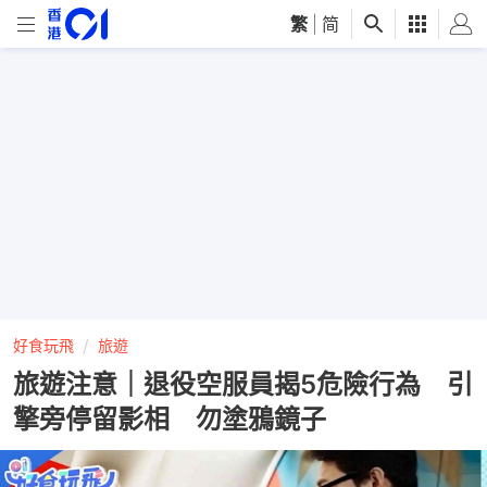
繁
|
简
好食玩飛
旅遊
旅遊注意｜退役空服員揭5危險行為 引
擎旁停留影相 勿塗鴉鏡子