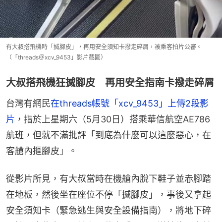
有大叔搭飛機時「搣腳皮」，再用安全須知卡撥走碎屑，被乘客拍片公審。
（「threads＠xcv_9453」影片截圖）
大叔搭飛機狂搣腳皮 再用安全指南卡撥走碎屑
台灣有網民
在threads帳號「xcv_9453」上傳2段影
片
，指於上星期六（5月30日）搭乘華信航空AE786
航班，但就不滿批評「到底為什麼可以這麼惡心，在
客艙內摳腳皮」。
從影片所見，有大叔當時在機艙內脫下鞋子並赤腳踏
在地板，然後坐在座位不停「搣腳皮」，事後又拿起
安全須知卡（緊急逃生與安全設備指南），將地下碎