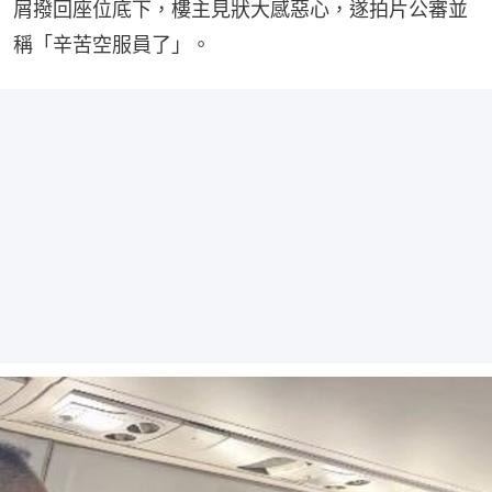
屑撥回座位底下，樓主見狀大感惡心，遂拍片公審並
稱「辛苦空服員了」。