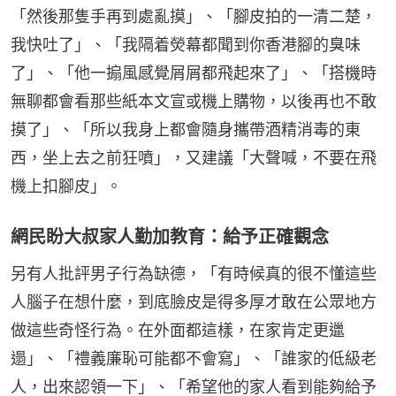
「然後那隻手再到處亂摸」、「腳皮拍的一清二楚，
我快吐了」、「我隔着熒幕都聞到你香港腳的臭味
了」、「他一搧風感覺屑屑都飛起來了」、「搭機時
無聊都會看那些紙本文宣或機上購物，以後再也不敢
摸了」、「所以我身上都會隨身攜帶酒精消毒的東
西，坐上去之前狂噴」，又建議「大聲喊，不要在飛
機上扣腳皮」。
網民盼大叔家人勤加教育：給予正確觀念
另有人批評男子行為缺德，「有時候真的很不懂這些
人腦子在想什麼，到底臉皮是得多厚才敢在公眾地方
做這些奇怪行為。在外面都這樣，在家肯定更邋
遢」、「禮義廉恥可能都不會寫」、「誰家的低級老
人，出來認領一下」、「希望他的家人看到能夠給予