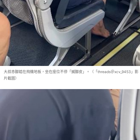
大叔赤腳踏在飛機地板，坐在座位不停「搣腳皮」。（「threads＠xcv_9453」影
片截圖）