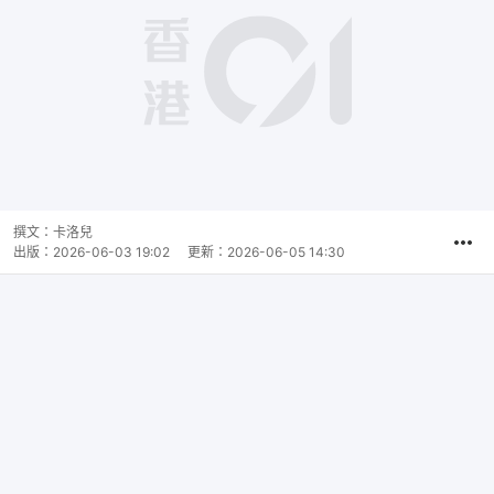
播
放
0:00
總
影
共
片
時
撰文：
卡洛兒
間
出版：
2026-06-03 19:02
更新：
2026-06-05 14:30