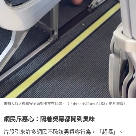
未知大叔之後將安全須知卡放在何處。（「threads＠xcv_9453」影片截圖）
網民斥惡心：隔着熒幕都聞到臭味
片段引來許多網民不恥該男乘客行為，「超嘔」、