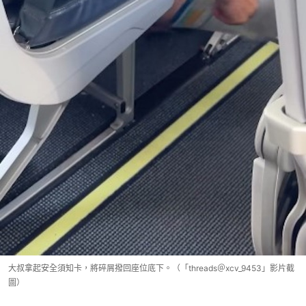
大叔拿起安全須知卡，將碎屑撥回座位底下。（「threads＠xcv_9453」影片截
圖）