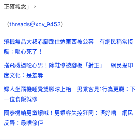
正確觀念」。
（
threads＠xcv_9453
）
飛機無品大叔赤腳踩住這東西被公審 有網民稱常接
觸：嘔心死了！
搭飛機遇噁心男！除鞋慘被腳板「對正」 網民揭印
度文化：是羞辱
婦人坐飛機睡覺雙腳晾上枱 男乘客見1行為更嬲：下
一位食飯就慘
國泰機艙男童爆喊！男乘客失控狂鬧：唔好嘈 網民
反轟：最嘈係佢