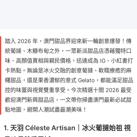
踏入 2026 年，澳門甜品界迎來新一輪創意爆發！傳
統葡撻、木糠布甸之外，一眾新派甜品店憑藉獨特口
味、高顏值賣相與親民價格，迅速成為 IG、小紅書打
卡熱點。無論是冰火交融的創意葡撻、軟糯療癒的麻
糬甜品，還是果香濃郁的意式 Gelato，都能滿足甜品
控的味蕾與視覺雙重享受。今次精選十間 2026 最受
歡迎澳門新興甜品店，一文帶你掃盡澳門最新必試甜
點地圖，避開人潮試盡最潮美味！
1. 天羽 Céleste Artisan｜冰火葡撻始祖 視