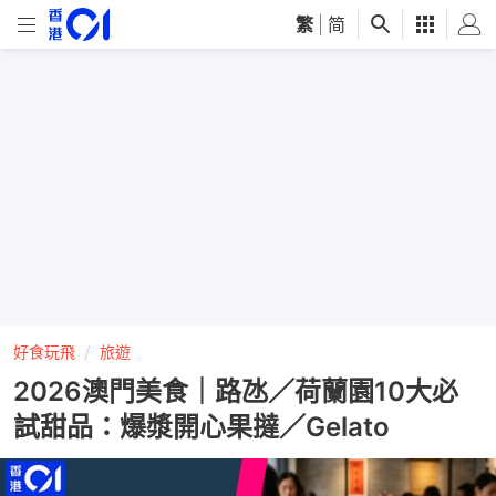
繁
|
简
好食玩飛
旅遊
2026澳門美食｜路氹／荷蘭園10大必
試甜品：爆漿開心果撻／Gelato