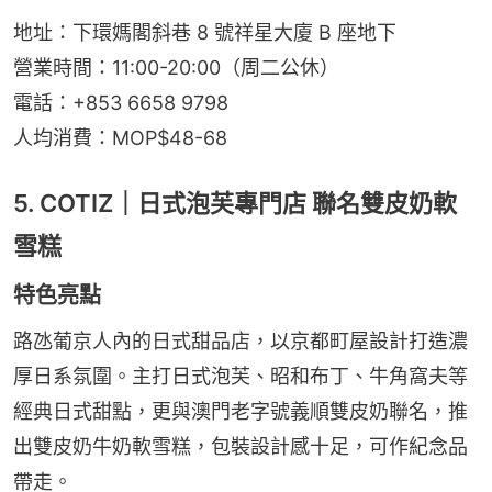
地址：下環媽閣斜巷 8 號祥星大廈 B 座地下
營業時間：11:00-20:00（周二公休）
電話：+853 6658 9798
人均消費：MOP$48-68
5. COTIZ｜日式泡芙專門店 聯名雙皮奶軟
雪糕
特色亮點
路氹葡京人內的日式甜品店，以京都町屋設計打造濃
厚日系氛圍。主打日式泡芙、昭和布丁、牛角窩夫等
經典日式甜點，更與澳門老字號義順雙皮奶聯名，推
出雙皮奶牛奶軟雪糕，包裝設計感十足，可作紀念品
帶走。