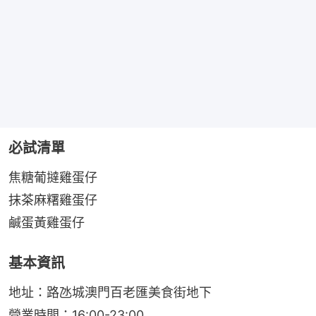
必試清單
焦糖葡撻雞蛋仔
抹茶麻糬雞蛋仔
鹹蛋黃雞蛋仔
基本資訊
地址：路氹城澳門百老匯美食街地下
營業時間：16:00-23:00