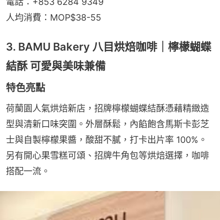
電話：+853 6284 9349
人均消費：MOP$38-55
3. BAMU Bakery 八目烘焙咖啡｜檸檬蝴蝶
結酥 可愛與美味兼備
特色亮點
荷蘭園人氣烘焙新店，招牌檸檬蝴蝶結酥憑藉精緻造
型與清新口味突圍。外層酥鬆，內餡飽含馬斯卡彭芝
士與自製檸檬果醬，酸甜不膩，打卡出片率 100%。
另有開心果雪糕可頌、招牌牛角包等烘焙選擇，咖啡
搭配一流。