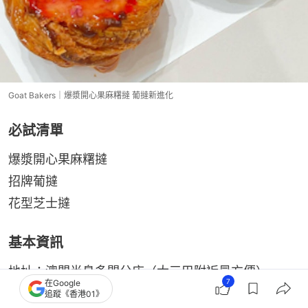
Goat Bakers｜爆漿開心果麻糬撻 葡撻新進化
必試清單
爆漿開心果麻糬撻
招牌葡撻
花型芝士撻
基本資訊
地址：澳門半島多間分店（大三巴附近最方便）
7
在Google
營業時間：10:00-20:00
追蹤《香港01》