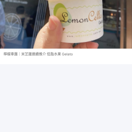
檸檬車露｜米芝蓮連續推介 低脂水果 Gelato