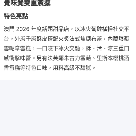
覺味覺雙重震撼
特色亮點
澳門 2026 年度話題甜品店，以冰火葡撻橫掃社交平
台。外層千層酥皮搭配火炙法式焦糖布蕾，內藏爆漿
雲呢拿雪糕，一口咬下冰火交融，酥、滑、涼三重口
感衝擊味蕾。另有法芙娜朱古力雪葩、里斯本櫻桃酒
香雪糕等特色口味，用料高級不甜膩。