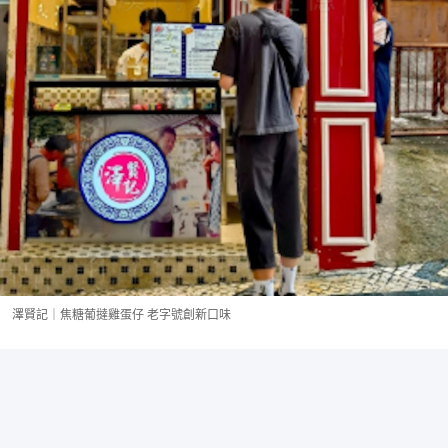
澤賢記｜焦糖葡撻雞蛋仔 老字號創新口味