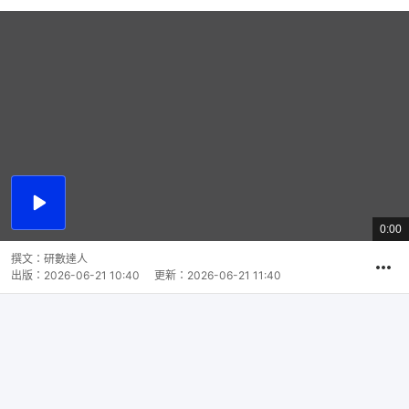
播
放
0:00
總
影
共
片
時
撰文：
研數達人
間
出版：
2026-06-21 10:40
更新：
2026-06-21 11:40