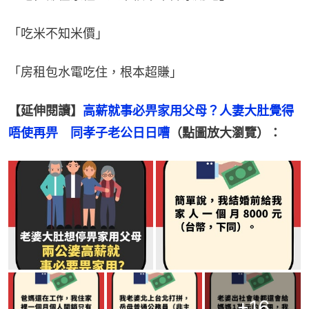
「吃米不知米價」
「房租包水電吃住，根本超賺」
【延伸閱讀】
高薪就事必畀家用父母？人妻大肚覺得
唔使再畀　同孝子老公日日嘈
（點圖放大瀏覽）：
+
16