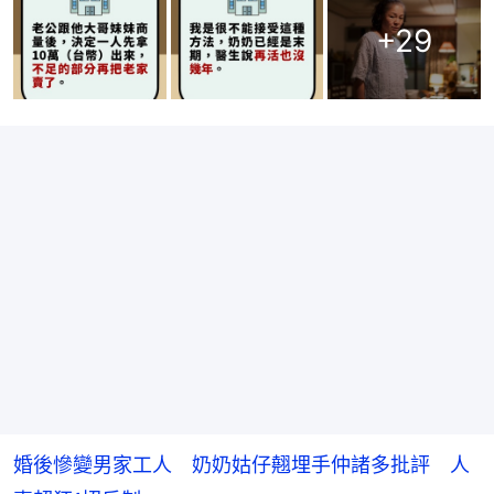
+
29
婚後慘變男家工人 奶奶姑仔翹埋手仲諸多批評 人