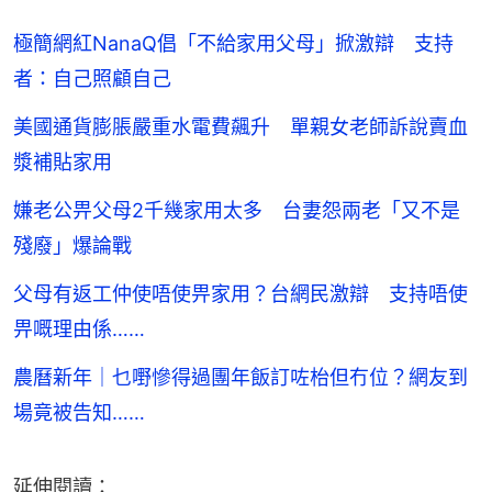
極簡網紅NanaQ倡「不給家用父母」掀激辯 支持
者：自己照顧自己
美國通貨膨脹嚴重水電費飆升 單親女老師訴說賣血
漿補貼家用
嫌老公畀父母2千幾家用太多 台妻怨兩老「又不是
殘廢」爆論戰
父母有返工仲使唔使畀家用？台網民激辯 支持唔使
畀嘅理由係……
農曆新年｜乜嘢慘得過團年飯訂咗枱但冇位？網友到
場竟被告知……
延伸閱讀：