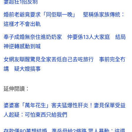
妻超狂1招反制
婚前老爺竟要求「同佢瞓一晚」 堅稱係家族傳統：
這樣才不會出軌
奉子成婚無奈住進奶奶家 仲要係13人大家庭 結局
神逆轉感動到喊
女網友瞓醒驚見全家丟低自己去咗旅行 事前完全冇
講 疑大嫂搞事
延伸閱讀：
婆婆塞「萬年花生」害夫猛爆性肝炎！妻見保單受益
人起疑：可怕東西只給我們
存款僅80萬想結婚…準岳母給2條路 眾人暴動：這還