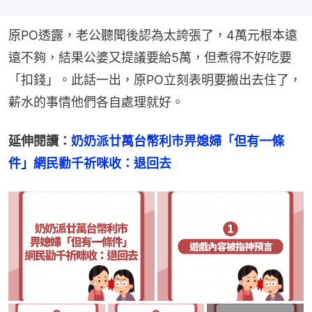
原PO透露，老公聽聞後認為太誇張了，4萬元根本遠
遠不夠，結果公婆又提議要給5萬，但煮得不好吃要
「扣錢」。此話一出，原PO立刻表明要搬出去住了，
薪水的事情他們各自處理就好。
延伸閱讀：
奶奶派廿萬台幣利市畀媳婦「但有一條
件」網民勸千祈咪收：退回去