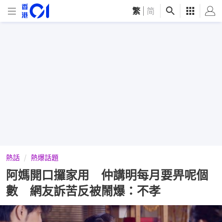
繁
|
简
熱話
熱爆話題
阿媽開口攞家用 仲講明每月要畀呢個
數 網友訴苦反被鬧爆：不孝