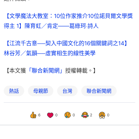
【文學魔法大教室：10位作家推介10位諾貝爾文學獎
得主 1】陳育虹／肯定——葛綠珂‧詩人
【江流千古意──契入中國文化的16個關鍵詞之14】
林谷芳／氣韻──虛實相生的線性美學
【本文獲
「聯合新聞網」
授權轉載。】
熱話
母親節
台灣
聯合新聞網
6
0
0
2
0