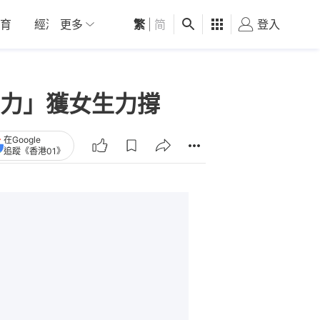
育
經濟
更多
01深圳
繁
觀點
|
简
健康
好食玩飛
登入
女
力」獲女生力撐
在Google
追蹤《香港01》