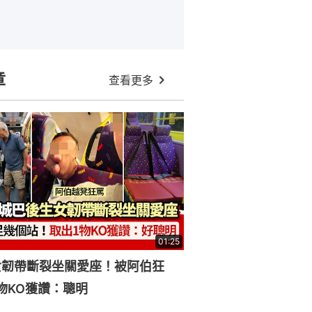
章
查看更多
01:25
女韌帶斷裂坐關愛座！被阿伯狂
物KO獲讚：聰明