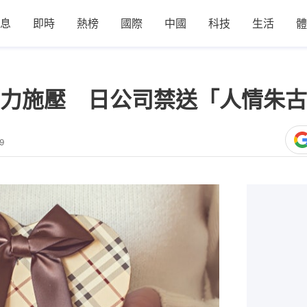
息
即時
熱榜
國際
中國
科技
生活
體
力施壓 日公司禁送「人情朱古
9