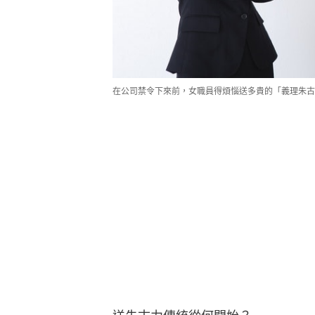
在公司禁令下來前，女職員得煩惱送多貴的「義理朱古