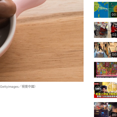
00
02
00
tyimages／視覺中國）
00