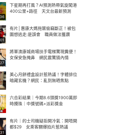
下星期再打風？AI預測熱帶氣旋闖港
400公里+路徑 天文台最新預測
:36
有片│惠康大媽拖篋偷竊斷正！被包
圍想逃走:是誤會 職員做法獲讚
:01
將軍澳康城商場扶手電梯驚現糞便！
女保安急掩鼻 網民震驚猜內情
:27
美心月餅禮盒設計惹熱議！字體排位
暗藏玄機？網民：亂到無晒焦點
六合彩結果｜今期8.6頭獎1900萬即
時攪珠｜中獎號碼+派彩獎金
有片｜的士司機疑拒開冷氣：開唔開
都$29 女乘客嬲爆拍片惹熱議
:31