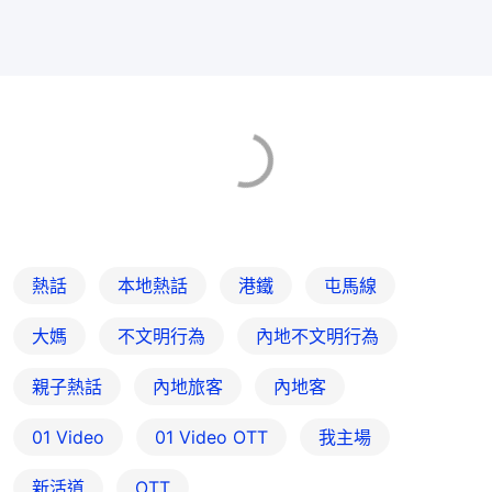
熱話
本地熱話
港鐵
屯馬線
大媽
不文明行為
內地不文明行為
親子熱話
內地旅客
內地客
01 Video
01‌ ‌Video‌ ‌OTT
我主場
新活道
OTT