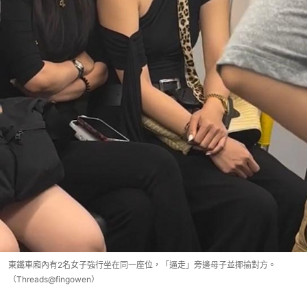
東鐵車廂內有2名女子強行坐在同一座位，「逼走」旁邊母子並揶揄對方。
（Threads@fingowen）