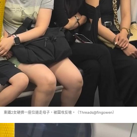
東鐵2女硬擠一座位逼走母子，被圍攻反嗆。（Threads@fingowen）