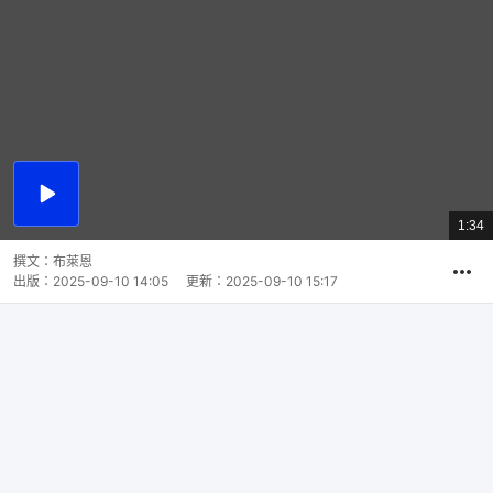
播
放
1:34
總
影
共
片
時
撰文：
布萊恩
間
出版：
2025-09-10 14:05
更新：
2025-09-10 15:17