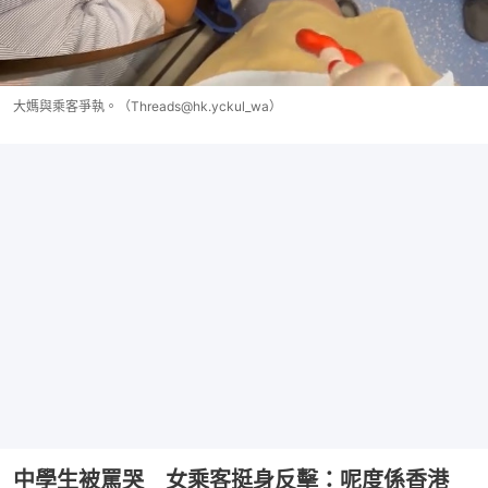
大媽與乘客爭執。（Threads@hk.yckul_wa）
中學生被罵哭 女乘客挺身反擊：呢度係香港