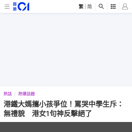
繁
|
简
熱話
熱爆話題
港鐵大媽攜小孩爭位！罵哭中學生斥：
無禮貌 港女1句神反擊絕了