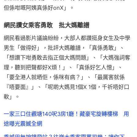
但係咁嘅阿姨真係好onX」。
網民讚女乘客勇敢 批大媽離譜
網民看過影片議論紛紛，大部人都讚挺身女生及中學
男生「做得好」，批評大媽離譜，「真係勇敢」、
「想讚下咁勇敢去指正個大媽問題」、「大媽強詞奪
理，聽到把聲都好X煩！」、「真係好乞人憎」、
「要全港人就晒佢，係咪有病？」、「最厲害就係
『唔要面』」、「呢啲大媽見1個X 1個，千祈唔好口
軟」。
一家三口住觀塘140呎3房1廳！藏豪宅旋轉樓梯 用
途曝光震撼全網