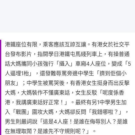
港鐵座位有限，乘客應該互諒互讓。有港女於社交平
台發布影片，指開學日港鐵屯馬綫列車上，有操普通
話大媽攜同小孩強行「攝入」車廂4人座位，變成「5
人逼埋1枱」，還發難辱罵旁邊中學生「擠到佢個小
朋友」；中學生被罵哭後，有香港女生挺身而出反擊
大媽，大媽裝作不懂廣東話，女生反駁「呢度係香
港，我講廣東話好正常！」。最終有另1中學男生加
入「戰團」圍攻大媽，大媽卻反問「我錯哪啦？」，
男生則嚴詞說「這是4人座！是誰在侮辱別人？是誰
在無理取鬧？是誰先不守規則呢？」。