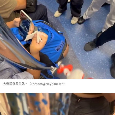
大媽與乘客爭執。（Threads@hk.yckul_wa）