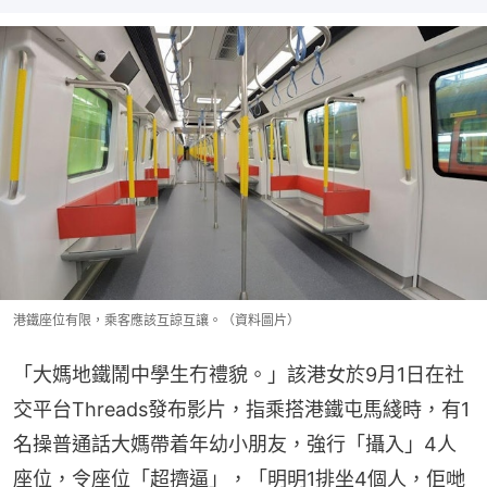
港鐵座位有限，乘客應該互諒互讓。（資料圖片）
「大媽地鐵鬧中學生冇禮貌。」該港女於9月1日在社
交平台Threads發布影片，指乘搭港鐵屯馬綫時，有1
名操普通話大媽帶着年幼小朋友，強行「攝入」4人
座位，令座位「超擠逼」，「明明1排坐4個人，佢哋