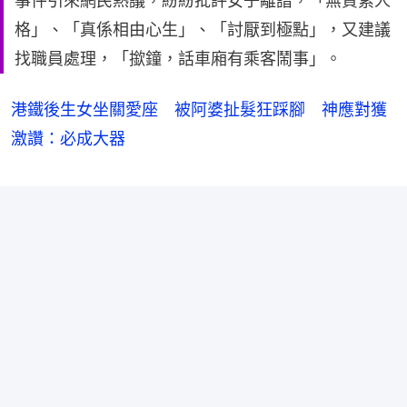
事件引來網民熱議，紛紛批評女子離譜，「無質素人
格」、「真係相由心生」、「討厭到極點」，又建議
找職員處理，「撳鐘，話車廂有乘客鬧事」。
港鐵後生女坐關愛座 被阿婆扯髮狂踩腳 神應對獲
激讚：必成大器