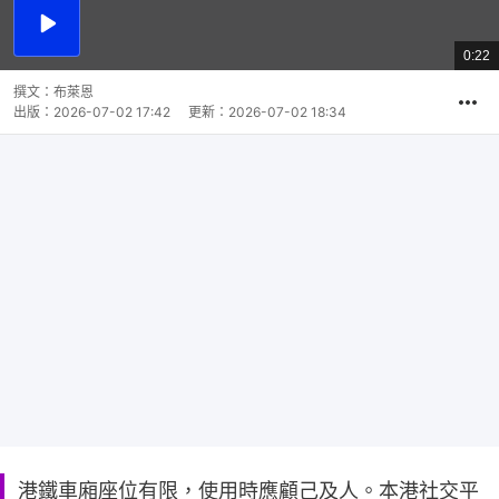
播
放
0:22
總
影
共
片
時
撰文：
布萊恩
間
出版：
2026-07-02 17:42
更新：
2026-07-02 18:34
港鐵車廂座位有限，使用時應顧己及人。本港社交平