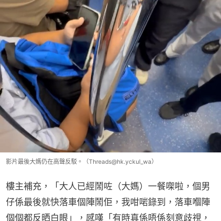
影片最後大媽仍在高聲反駁。（Threads@hk.yckul_wa）
樓主補充，「大人已經鬧咗（大媽）一餐㗎啦，個男
仔係最後就快落車個陣鬧佢，我咁啱錄到，落車嗰陣
個個都反晒白眼」，感嘆「有時真係唔係刻意歧視，