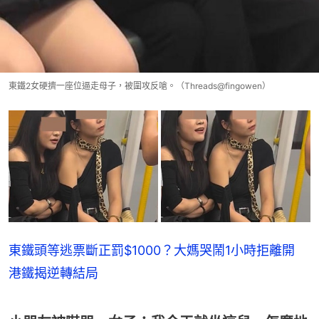
東鐵2女硬擠一座位逼走母子，被圍攻反嗆。（Threads@fingowen）
東鐵頭等逃票斷正罰$1000？大媽哭鬧1小時拒離開
港鐵揭逆轉結局