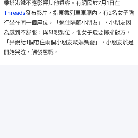
乘搭港鐵不應影響其他乘客。有網民於7月1日在
Threads
發布影片，指東鐵列車車廂內，有2名女子強
行坐在同一個座位，「逼住隔籬小朋友」，小朋友因
為感到不舒服，與母親調位，惟女子還要揶揄對方，
「畀說話1個帶住兩個小朋友嘅媽媽聽」，小朋友於是
開始哭泣，觸發罵戰。