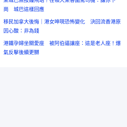
乘城巴無按鐘飛站？往嶺大乘客圍罵司機：讓你下
崗 城巴這樣回應
移民加拿大後悔｜港女呻現恐怖變化 決回流香港原
因心酸：非為錢
港鐵孕婦坐關愛座 被阿伯逼讓座：這是老人座！爆
氣反擊後續更嬲