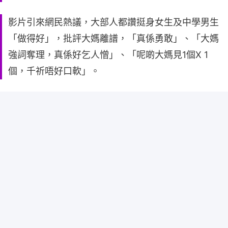
影片引來網民熱議，大部人都讚挺身女生及中學男生
「做得好」，批評大媽離譜，「真係勇敢」、「大媽
強詞奪理，真係好乞人憎」、「呢啲大媽見1個X 1
個，千祈唔好口軟」。