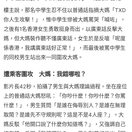
樓主說，那名中學生忍不住以普通話指摘大媽「TXD
你人生攻擊！」，惟中學生慘被大媽罵哭「喊咗」，
之後有1名香港女生勇敢挺身而出，以廣東話反擊大
媽，但大媽裝作聽不懂廣東話，女生於是反嗆「呢度
係香港，我講廣東話好正常！」，而最後被罵中學生
的同校男生站出來一同圍攻大媽。
遭乘客圍攻 大媽：我錯哪啦？
影片長42秒，拍攝了男生與大媽理論過程。坐在座位
上的普通話大媽怒吼：「你吵什麼！你吵什麼？你罵
什麼！」，男生質問「是誰在侮辱別人？是誰在無理
取鬧？是誰先不守規則呢？這是不是4人座？」。大
媽反駁「他開口說了什麼你知道嗎？」，又強調自己