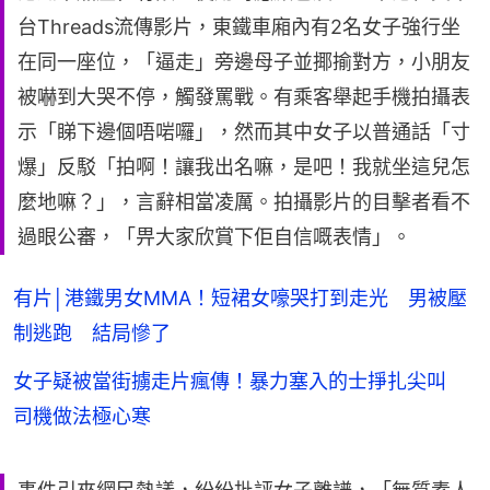
台Threads流傳影片，東鐵車廂內有2名女子強行坐
在同一座位，「逼走」旁邊母子並揶揄對方，小朋友
被嚇到大哭不停，觸發罵戰。有乘客舉起手機拍攝表
示「睇下邊個唔啱囉」，然而其中女子以普通話「寸
爆」反駁「拍啊！讓我出名嘛，是吧！我就坐這兒怎
麼地嘛？」，言辭相當凌厲。拍攝影片的目擊者看不
過眼公審，「畀大家欣賞下佢自信嘅表情」。
有片│港鐵男女MMA！短裙女嚎哭打到走光 男被壓
制逃跑 結局慘了
女子疑被當街擄走片瘋傳！暴力塞入的士掙扎尖叫
司機做法極心寒