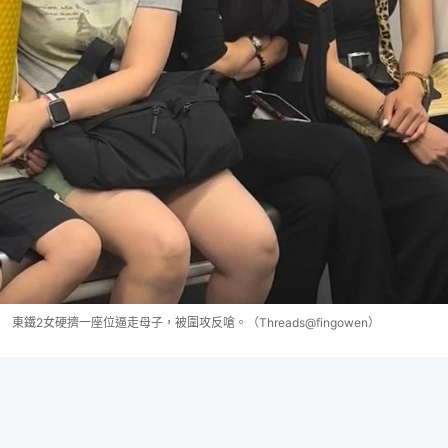
東鐵2女硬擠一座位逼走母子，被圍攻反嗆。（Threads@fingowen）