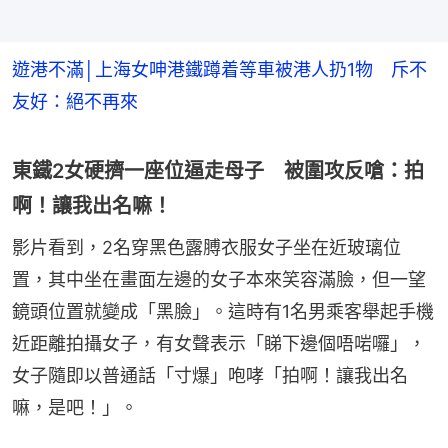
遊港不滿│上海女呻港鐵蹲着等車被港人扔1物 斥不
友好：絕不再來
東鐵2女硬擠一座位逼走母子 被圍攻反嗆：拍
啊！讓我出名嘛！
影片看到，2名穿黑色露膊衣服女子坐在近玻璃位
置，其中坐在畫面左邊的女子本來笑容滿臉，但一望
鏡頭位置就變成「黑臉」。這時有1名男乘客舉起手機
近距離拍攝女子，有女聲表示「睇下邊個唔啱囉」，
女子隨即以普通話「寸爆」咆哮「拍啊！讓我出名
嘛，是吧！」。