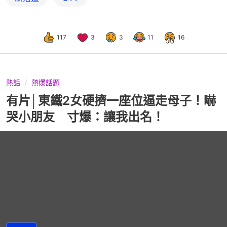
117
3
3
11
16
熱話
熱爆話題
有片│東鐵2女硬擠一座位逼走母子！嚇
哭小朋友 寸爆：讓我出名！